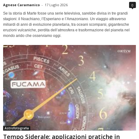
Agnese Caramanico
-
17 Luglio 2026
0
Se la storia di Marte fosse una serie televisiva, sarebbe divisa in tre grandi
stagioni: il Noachiano, l’Esperiano e l’Amazoniano. Un viaggio attraverso
miliardi di anni di evoluzione planetaria, tra oceani scomparsi, gigantesche
eruzioni vulcaniche, perdita dell’atmosfera e trasformazione del pianeta nel
mondo arido che osserviamo oggi.
Astrofotografia
Tempo Siderale: applicazioni pratiche in