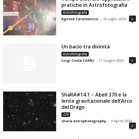
pratiche in Astrofotografia
Astrofotografia
Agnese Caramanico
-
10 Luglio 2026
0
Un bacio tra divinità
Astrofotografia
Luigi Civita (UAN)
-
11 Giugno 2026
0
ShaRA#14.1 – Abell 370 e la
lente gravitazionale dell’Arco
del Drago
279
shara.astrophotography
-
9 Aprile 2026
0