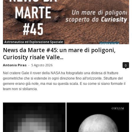
Astronautica ed Esplorazione Spaziale
News da Marte #45: un mare di poligoni,
Curiosity risale Valle...
Antonio Piras
-
5 Agosto 2026
0
Nel cratere Gale il rover della NASA ha fotografato una distesa di fratture
geometriche che si estende in ogni direzione fino all'orizzonte. Strutture del
genere erano già note, ma mai su questa scala. E su come si siano formate il
team non si sbilancia.