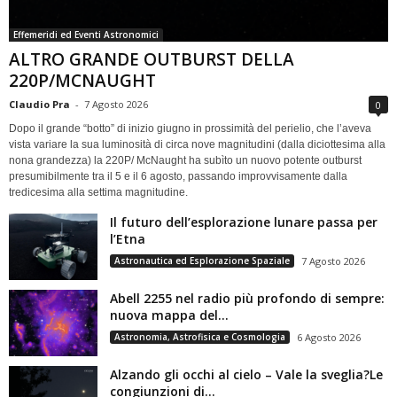
Effemeridi ed Eventi Astronomici
ALTRO GRANDE OUTBURST DELLA
220P/MCNAUGHT
Claudio Pra
-
7 Agosto 2026
0
Dopo il grande “botto” di inizio giugno in prossimità del perielio, che l’aveva
vista variare la sua luminosità di circa nove magnitudini (dalla diciottesima alla
nona grandezza) la 220P/ McNaught ha subìto un nuovo potente outburst
presumibilmente tra il 5 e il 6 agosto, passando improvvisamente dalla
tredicesima alla settima magnitudine.
Il futuro dell’esplorazione lunare passa per
l’Etna
Astronautica ed Esplorazione Spaziale
7 Agosto 2026
Abell 2255 nel radio più profondo di sempre:
nuova mappa del...
Astronomia, Astrofisica e Cosmologia
6 Agosto 2026
Alzando gli occhi al cielo – Vale la sveglia?Le
congiunzioni di...