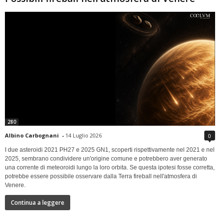
280
Albino Carbognani
-
14 Luglio 2026
0
I due asteroidi 2021 PH27 e 2025 GN1, scoperti rispettivamente nel 2021 e nel
2025, sembrano condividere un'origine comune e potrebbero aver generato
una corrente di meteoroidi lungo la loro orbita. Se questa ipotesi fosse corretta,
potrebbe essere possibile osservare dalla Terra fireball nell'atmosfera di
Venere.
Continua a leggere