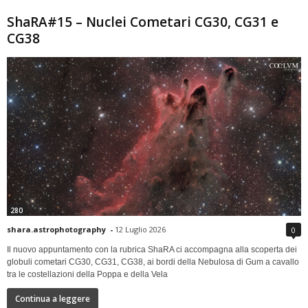
ShaRA#15 – Nuclei Cometari CG30, CG31 e
CG38
280
shara.astrophotography
-
12 Luglio 2026
0
Il nuovo appuntamento con la rubrica ShaRA ci accompagna alla scoperta dei
globuli cometari CG30, CG31, CG38, ai bordi della Nebulosa di Gum a cavallo
tra le costellazioni della Poppa e della Vela
Continua a leggere