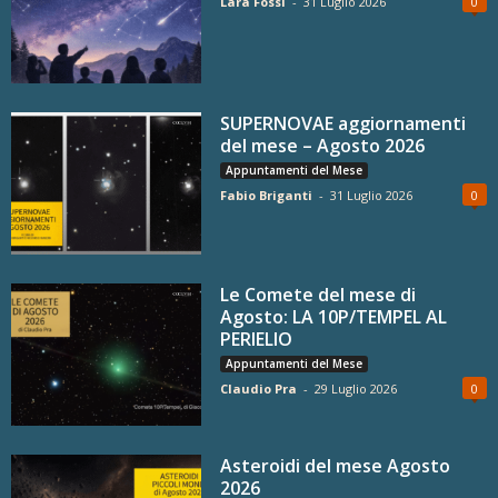
Lara Fossi
-
31 Luglio 2026
0
SUPERNOVAE aggiornamenti
del mese – Agosto 2026
Appuntamenti del Mese
Fabio Briganti
-
31 Luglio 2026
0
Le Comete del mese di
Agosto: LA 10P/TEMPEL AL
PERIELIO
Appuntamenti del Mese
Claudio Pra
-
29 Luglio 2026
0
Asteroidi del mese Agosto
2026