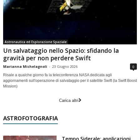
Astronautica ed Esplorazione Spaziale
Un salvataggio nello Spazio: sfidando la
gravità per non perdere Swift
Marianna Michelagnoli
-
23 Giugno 2026
0
Risale a qualche giorno fa la teleconferenza NASA dedicata agli
aggiornamenti sull'operazione di salvataggio per il satellite Swift (la Swift Boost
Mission)
Carica altri
ASTROFOTOGRAFIA
Tempo Siderale: applicazioni