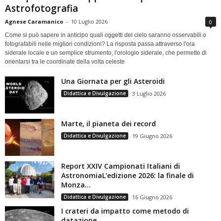
Astrofotografia
Agnese Caramanico
-
10 Luglio 2026
0
Come si può sapere in anticipo quali oggetti del cielo saranno osservabili o
fotografabili nelle migliori condizioni? La risposta passa attraverso l'ora
siderale locale e un semplice strumento, l'orologio siderale, che permette di
orientarsi tra le coordinate della volta celeste
Una Giornata per gli Asteroidi
Didattica e Divulgazione
3 Luglio 2026
Marte, il pianeta dei record
Didattica e Divulgazione
19 Giugno 2026
Report XXIV Campionati Italiani di
AstronomiaL'edizione 2026: la finale di
Monza...
Didattica e Divulgazione
16 Giugno 2026
I crateri da impatto come metodo di
datazione