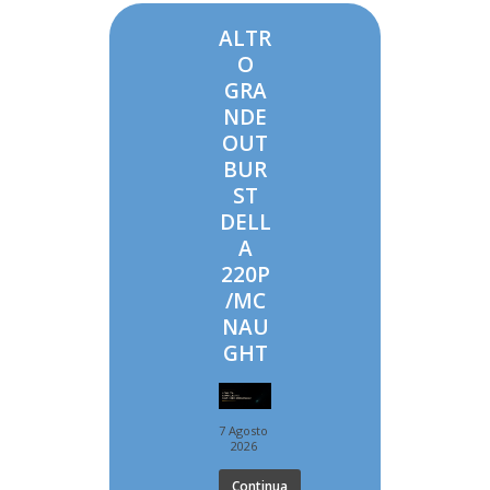
ALTR
O
GRA
NDE
OUT
BUR
ST
DELL
A
220P
/MC
NAU
GHT
7 Agosto
2026
Continua