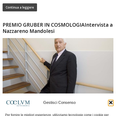
Continua a leggere
PREMIO GRUBER IN COSMOLOGIAIntervista a
Nazzareno Mandolesi
280
Gestisci Consenso
Frida Paolella
-
16 Giugno 2026
0
Intervista al professor Nazzareno Mandolesi, tra i protagonisti della cosmologia
Per fornire le migliori esperienze, utilizziamo tecnologie come i cookie per
spaziale europea e della missione Planck. Il dialogo ripercorre i principali