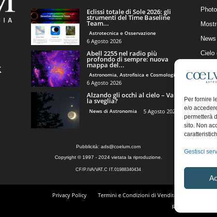
Photo
Eclissi totale di Sole 2026: gli
strumenti del Time Baseline
Team...
Mostr
Astrotecnica e Osservazione
News 
6 Agosto 2026
Abell 2255 nel radio più
Cielo
profondo di sempre: nuova
mappa del...
Astro
Astronomia, Astrofisica e Cosmologia
Artico
6 Agosto 2026
Alzando gli occhi al cielo – Vale
Il Bl
Per fornire 
la sveglia?
e/o accedere
News di Astronomia
5 Agosto 2026
permetterà d
sito. Non ac
caratteristic
Pubblicità:
ads@coelum.com
Gestisci serv
Copyright © 1997 - 2024 vietata la riproduzione.
CF/P.IVA/VAT.C IT.01988340434
Ac
Privacy Policy
Termini e Condizioni di Vendita
Diritto di r
Regolamento Comm