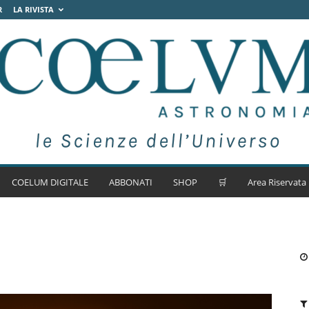
R
LA RIVISTA
COELUM DIGITALE
ABBONATI
SHOP
🛒
Area Riservata