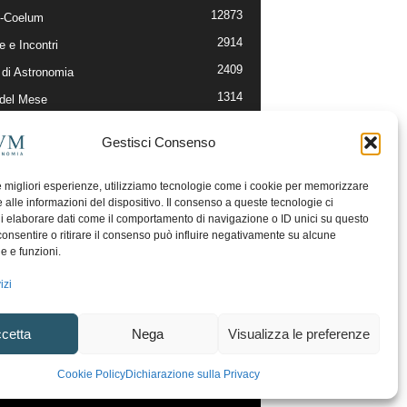
12873
-Coelum
2914
e e Incontri
2409
di Astronomia
1314
 del Mese
365
nomia, Astrofisica e Cosmologia
Gestisci Consenso
268
li e Risorse On-Line
192
og della Redazione
le migliori esperienze, utilizziamo tecnologie come i cookie per memorizzare
 alle informazioni del dispositivo. Il consenso a queste tecnologie ci
i elaborare dati come il comportamento di navigazione o ID unici su questo
consentire o ritirare il consenso può influire negativamente su alcune
he e funzioni.
izi
cetta
Nega
Visualizza le preferenze
ecesso
Regolamento uso sezione PhotoCoelum
Cookie Policy
Dichiarazione sulla Privacy
unity e Aree di Discussione
Cookie Policy (UE)