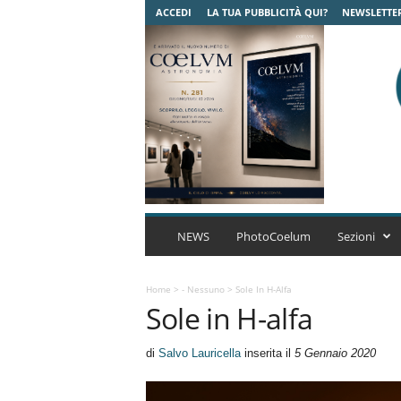
ACCEDI
LA TUA PUBBLICITÀ QUI?
NEWSLETTE
C
o
NEWS
PhotoCoelum
Sezioni
e
l
u
Home
>
- Nessuno
>
Sole In H-Alfa
Sole in H-alfa
m
A
s
di
Salvo Lauricella
inserita il
5 Gennaio 2020
t
r
o