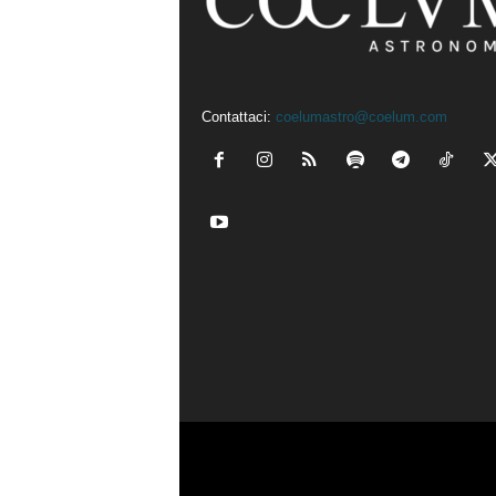
Contattaci:
coelumastro@coelum.com