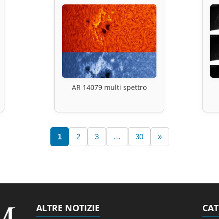
AR 14079 multi spettro
1
2
3
…
30
»
ALTRE NOTIZIE
CAT