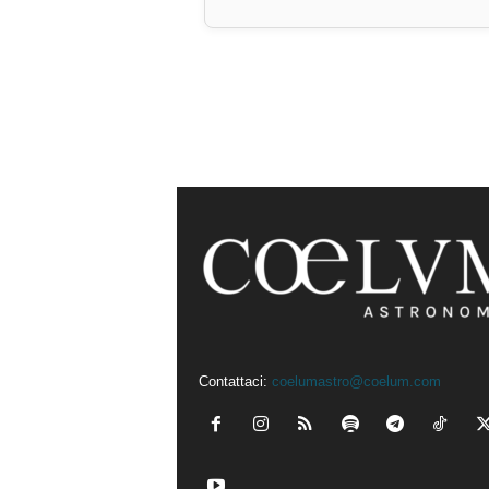
Contattaci:
coelumastro@coelum.com