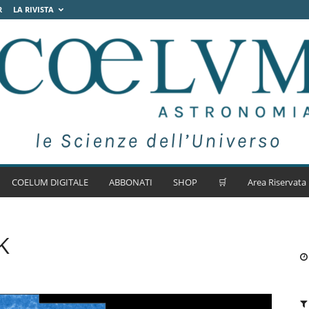
R
LA RIVISTA
COELUM DIGITALE
ABBONATI
SHOP
🛒
Area Riservata
K