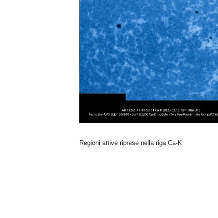
n
o
m
i
a
Regioni attive riprese nella riga Ca-K