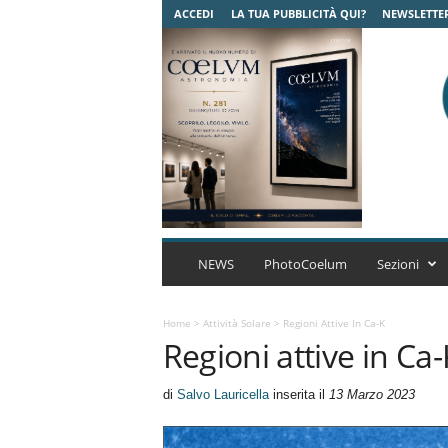
ACCEDI
LA TUA PUBBLICITÀ QUI?
NEWSLETTE
C
o
NEWS
PhotoCoelum
Sezioni
e
l
u
Home
>
Attività Solare
>
Regioni Attive In Ca-K
Regioni attive in Ca-
m
A
s
di
Salvo Lauricella
inserita il
13 Marzo 2023
t
r
o