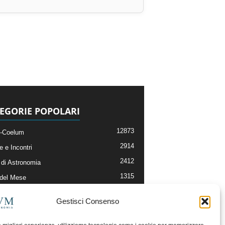
EGORIE POPOLARI
12873
-Coelum
2914
e e Incontri
2412
di Astronomia
1315
 del Mese
365
nomia, Astrofisica e Cosmologia
Gestisci Consenso
268
li e Risorse On-Line
193
og della Redazione