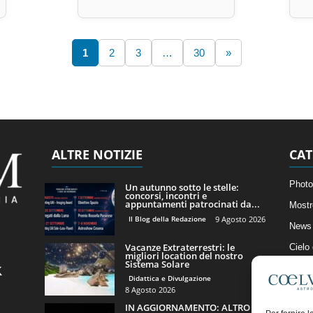
1
2
3
…
30
»
ALTRE NOTIZIE
CAT
Photo
Un autunno sotto le stelle:
concorsi, incontri e
appuntamenti patrocinati da...
Mostr
Il Blog della Redazione
9 Agosto 2026
News 
Vacanze Extraterrestri: le
Cielo
migliori location del nostro
Sistema Solare
Astro
Didattica e Divulgazione
Artico
8 Agosto 2026
IN AGGIORNAMENTO: ALTRO
Il Bl