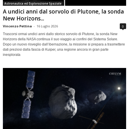
Astronautica ed Esplorazione Spaziale
A undici anni dal sorvolo di Plutone, la sonda
New Horizons...
Vincenzo Pettina
-
16 Luglio 2026
0
Trascorsi ormai undici anni dallo storico sorvolo di Plutone, la sonda New
Horizons della NASA continua il suo viaggio ai confini del Sistema Solare.
Dopo un nuovo risveglio dall’ibernazione, la missione si prepara a trasmettere
dati preziosi dalla fascia di Kuiper, una regione ancora in gran parte
inesplorata