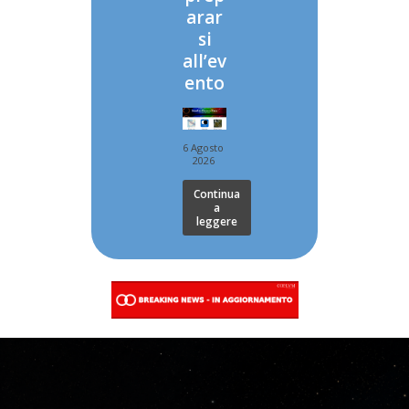
arar
si
all’ev
ento
6 Agosto
2026
Continua
a
leggere