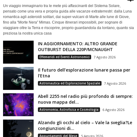
Un viaggio immaginario tra le mete più affascinanti del Sistema Solare,
pensato come una vera e propria guida alle vacanze extraterrestri: dalla Luna
romantica agli asteroidi solitari, dai super-vulcani di Marte alle lune di Giove,
fino alla “Morte Nera” Mimas. Cinque itinerari impossibili, per sognare di
viaggiare oltre la Terra e riscoprire, proprio guardandola da lontano, quanto sia
preziosa la nostra unica casa
IN AGGIORNAMENTO: ALTRO GRANDE
OUTBURST DELLA 220P/MCNAUGHT
Effemeridi ed Eventi Astronomici
7 Agosto 2026
Il futuro dell’esplorazione lunare passa per
l’Etna
Astronautica ed Esplorazione Spaziale
7 Agosto 2026
Abell 2255 nel radio più profondo di sempre:
nuova mappa del...
Astronomia, Astrofisica e Cosmologia
6 Agosto 2026
Alzando gli occhi al cielo – Vale la sveglia?Le
congiunzioni di...
Appuntamenti del Mese
5 Agosto 2026