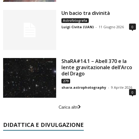
Un bacio tra divinità
Astrofotografia
Luigi Civita (UAN)
-
11 Giugno 2026
0
ShaRA#14.1 – Abell 370 e la
lente gravitazionale dell’Arco
del Drago
279
shara.astrophotography
-
9 Aprile 2026
0
Carica altri
DIDATTICA E DIVULGAZIONE