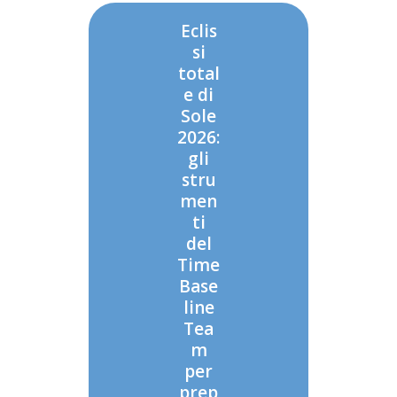
Eclis
si
total
e di
Sole
2026:
gli
stru
men
ti
del
Time
Base
line
Tea
m
per
prep