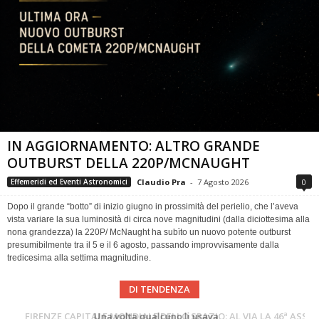
IN AGGIORNAMENTO: ALTRO GRANDE
OUTBURST DELLA 220P/MCNAUGHT
Claudio Pra
-
7 Agosto 2026
0
Effemeridi ed Eventi Astronomici
Dopo il grande “botto” di inizio giugno in prossimità del perielio, che l’aveva
vista variare la sua luminosità di circa nove magnitudini (dalla diciottesima alla
nona grandezza) la 220P/ McNaught ha subìto un nuovo potente outburst
presumibilmente tra il 5 e il 6 agosto, passando improvvisamente dalla
tredicesima alla settima magnitudine.
DI TENDENZA
Cielo del Mese di Agosto 2026
FIRENZE CAPITALE MONDIALE DELLO SPAZIO: AL VIA LA 46ª ASSEMBLEA SCIENTIFICA DEL COSPAR