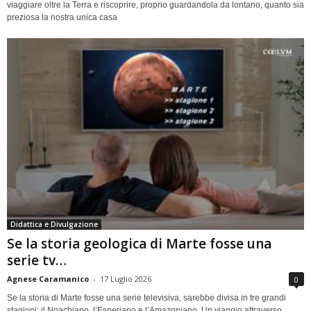
viaggiare oltre la Terra e riscoprire, proprio guardandola da lontano, quanto sia
preziosa la nostra unica casa
Didattica e Divulgazione
Se la storia geologica di Marte fosse una
serie tv…
Agnese Caramanico
-
17 Luglio 2026
0
Se la storia di Marte fosse una serie televisiva, sarebbe divisa in tre grandi
stagioni: il Noachiano, l’Esperiano e l’Amazoniano. Un viaggio attraverso