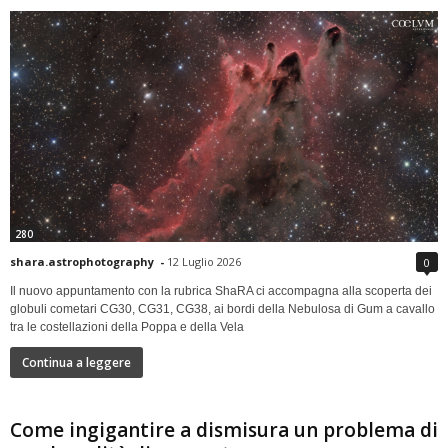
280
shara.astrophotography
-
12 Luglio 2026
0
Il nuovo appuntamento con la rubrica ShaRA ci accompagna alla scoperta dei
globuli cometari CG30, CG31, CG38, ai bordi della Nebulosa di Gum a cavallo
tra le costellazioni della Poppa e della Vela
Continua a leggere
Come ingigantire a dismisura un problema di