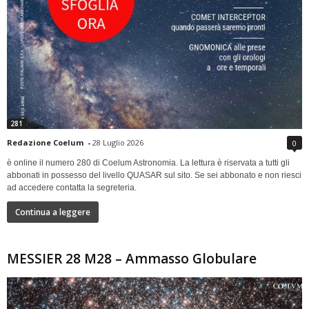
281
Redazione Coelum
-
28 Luglio 2026
0
è online il numero 280 di Coelum Astronomia. La lettura è riservata a tutti gli
abbonati in possesso del livello QUASAR sul sito. Se sei abbonato e non riesci
ad accedere contatta la segreteria.
Continua a leggere
MESSIER 28 M28 – Ammasso Globulare