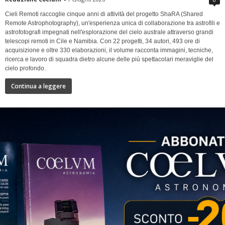
Cieli Remoti raccoglie cinque anni di attività del progetto ShaRA (Shared
Remote Astrophotography), un'esperienza unica di collaborazione tra astrofili e
astrofotografi impegnati nell'esplorazione del cielo australe attraverso grandi
telescopi remoti in Cile e Namibia. Con 22 progetti, 34 autori, 493 ore di
acquisizione e oltre 330 elaborazioni, il volume racconta immagini, tecniche,
ricerca e lavoro di squadra dietro alcune delle più spettacolari meraviglie del
cielo profondo.
Continua a leggere