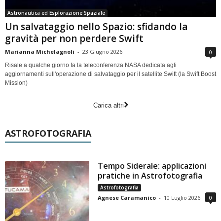
Astronautica ed Esplorazione Spaziale
Un salvataggio nello Spazio: sfidando la
gravità per non perdere Swift
Marianna Michelagnoli
-
23 Giugno 2026
0
Risale a qualche giorno fa la teleconferenza NASA dedicata agli
aggiornamenti sull'operazione di salvataggio per il satellite Swift (la Swift Boost
Mission)
Carica altri
ASTROFOTOGRAFIA
Tempo Siderale: applicazioni
pratiche in Astrofotografia
Astrofotografia
Agnese Caramanico
-
10 Luglio 2026
0