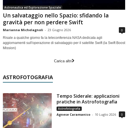
Astronautica ed Esplorazione Spaziale
Un salvataggio nello Spazio: sfidando la
gravità per non perdere Swift
Marianna Michelagnoli
-
23 Giugno 2026
0
Risale a qualche giorno fa la teleconferenza NASA dedicata agli
aggiornamenti sull'operazione di salvataggio per il satellite Swift (la Swift Boost
Mission)
Carica altri
ASTROFOTOGRAFIA
Tempo Siderale: applicazioni
pratiche in Astrofotografia
Astrofotografia
Agnese Caramanico
-
10 Luglio 2026
0