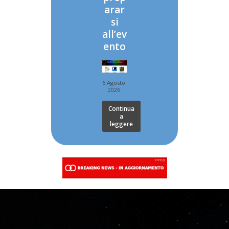
arar
si
all’ev
ento
6 Agosto
2026
Continua
a
leggere