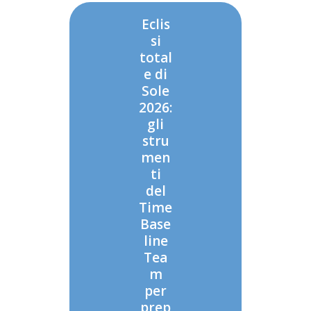
Eclis
si
total
e di
Sole
2026:
gli
stru
men
ti
del
Time
Base
line
Tea
m
per
prep