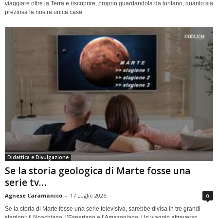
viaggiare oltre la Terra e riscoprire, proprio guardandola da lontano, quanto sia
preziosa la nostra unica casa
Didattica e Divulgazione
Se la storia geologica di Marte fosse una
serie tv…
Agnese Caramanico
-
17 Luglio 2026
0
Se la storia di Marte fosse una serie televisiva, sarebbe divisa in tre grandi
stagioni: il Noachiano, l’Esperiano e l’Amazoniano. Un viaggio attraverso