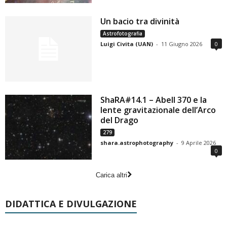
Un bacio tra divinità
Astrofotografia
Luigi Civita (UAN)
-
11 Giugno 2026
0
ShaRA#14.1 – Abell 370 e la
lente gravitazionale dell’Arco
del Drago
279
shara.astrophotography
-
9 Aprile 2026
0
Carica altri
DIDATTICA E DIVULGAZIONE