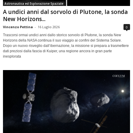
Astronautica ed Esplorazione Spaziale
A undici anni dal sorvolo di Plutone, la sonda
New Horizons...
Vincenzo Pettina
-
16 Luglio 2026
0
Trascorsi ormai undici anni dallo storico sorvolo di Plutone, la sonda New
Horizons della NASA continua il suo viaggio ai confini del Sistema Solare.
Dopo un nuovo risveglio dall’ibernazione, la missione si prepara a trasmettere
dati preziosi dalla fascia di Kuiper, una regione ancora in gran parte
inesplorata