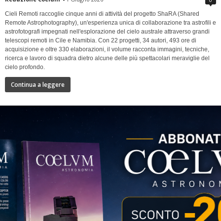
Cieli Remoti raccoglie cinque anni di attività del progetto ShaRA (Shared
Remote Astrophotography), un'esperienza unica di collaborazione tra astrofili e
astrofotografi impegnati nell'esplorazione del cielo australe attraverso grandi
telescopi remoti in Cile e Namibia. Con 22 progetti, 34 autori, 493 ore di
acquisizione e oltre 330 elaborazioni, il volume racconta immagini, tecniche,
ricerca e lavoro di squadra dietro alcune delle più spettacolari meraviglie del
cielo profondo.
Continua a leggere