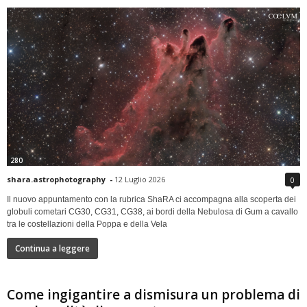
280
shara.astrophotography
-
12 Luglio 2026
0
Il nuovo appuntamento con la rubrica ShaRA ci accompagna alla scoperta dei
globuli cometari CG30, CG31, CG38, ai bordi della Nebulosa di Gum a cavallo
tra le costellazioni della Poppa e della Vela
Continua a leggere
Come ingigantire a dismisura un problema di