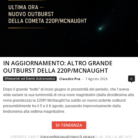
IN AGGIORNAMENTO: ALTRO GRANDE
OUTBURST DELLA 220P/MCNAUGHT
Claudio Pra
-
7 Agosto 2026
0
Effemeridi ed Eventi Astronomici
Dopo il grande “botto” di inizio giugno in prossimità del perielio, che l’aveva
vista variare la sua luminosità di circa nove magnitudini (dalla diciottesima alla
nona grandezza) la 220P/ McNaught ha subìto un nuovo potente outburst
presumibilmente tra il 5 e il 6 agosto, passando improvvisamente dalla
tredicesima alla settima magnitudine.
DI TENDENZA
Cielo del Mese di Agosto 2026
FIRENZE CAPITALE MONDIALE DELLO SPAZIO: AL VIA LA 46ª ASSEMBLEA SCIENTIFICA DEL COSPAR