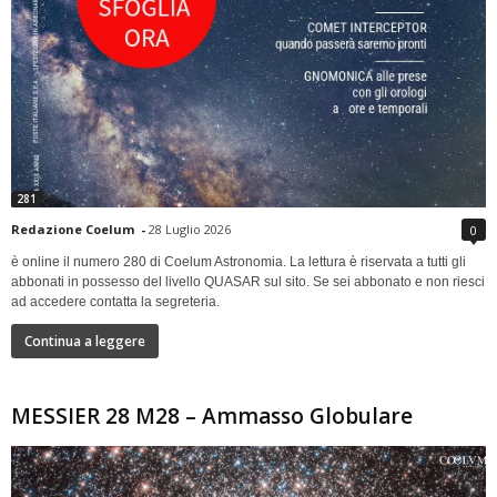
281
Redazione Coelum
-
28 Luglio 2026
0
è online il numero 280 di Coelum Astronomia. La lettura è riservata a tutti gli
abbonati in possesso del livello QUASAR sul sito. Se sei abbonato e non riesci
ad accedere contatta la segreteria.
Continua a leggere
MESSIER 28 M28 – Ammasso Globulare