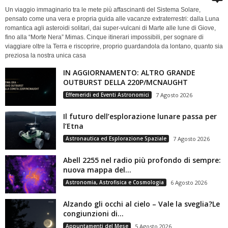
Un viaggio immaginario tra le mete più affascinanti del Sistema Solare,
pensato come una vera e propria guida alle vacanze extraterrestri: dalla Luna
romantica agli asteroidi solitari, dai super-vulcani di Marte alle lune di Giove,
fino alla “Morte Nera” Mimas. Cinque itinerari impossibili, per sognare di
viaggiare oltre la Terra e riscoprire, proprio guardandola da lontano, quanto sia
preziosa la nostra unica casa
IN AGGIORNAMENTO: ALTRO GRANDE
OUTBURST DELLA 220P/MCNAUGHT
Effemeridi ed Eventi Astronomici
7 Agosto 2026
Il futuro dell’esplorazione lunare passa per
l’Etna
Astronautica ed Esplorazione Spaziale
7 Agosto 2026
Abell 2255 nel radio più profondo di sempre:
nuova mappa del...
Astronomia, Astrofisica e Cosmologia
6 Agosto 2026
Alzando gli occhi al cielo – Vale la sveglia?Le
congiunzioni di...
Appuntamenti del Mese
5 Agosto 2026