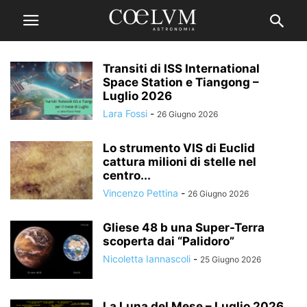
Transiti di ISS International
Space Station e Tiangong –
Luglio 2026
Lara Fossi
-
26 Giugno 2026
Lo strumento VIS di Euclid
cattura milioni di stelle nel
centro...
Vincenzo Pettina
-
26 Giugno 2026
Gliese 48 b una Super-Terra
scoperta dai “Palidoro”
Nicoletta Iannascoli
-
25 Giugno 2026
La Luna del Mese – Luglio 2026