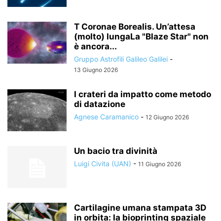
T Coronae Borealis. Un’attesa
(molto) lungaLa "Blaze Star" non
è ancora...
Gruppo Astrofili Galileo Galilei
-
13 Giugno 2026
I crateri da impatto come metodo
di datazione
Agnese Caramanico
-
12 Giugno 2026
Un bacio tra divinità
Luigi Civita (UAN)
-
11 Giugno 2026
Cartilagine umana stampata 3D
in orbita: la bioprinting spaziale