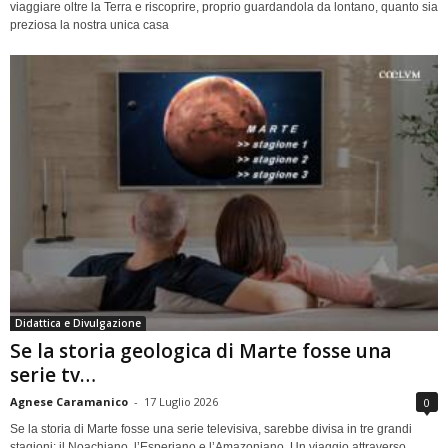
viaggiare oltre la Terra e riscoprire, proprio guardandola da lontano, quanto sia
preziosa la nostra unica casa
Didattica e Divulgazione
Se la storia geologica di Marte fosse una
serie tv…
Agnese Caramanico
-
17 Luglio 2026
0
Se la storia di Marte fosse una serie televisiva, sarebbe divisa in tre grandi
stagioni: il Noachiano, l’Esperiano e l’Amazoniano. Un viaggio attraverso