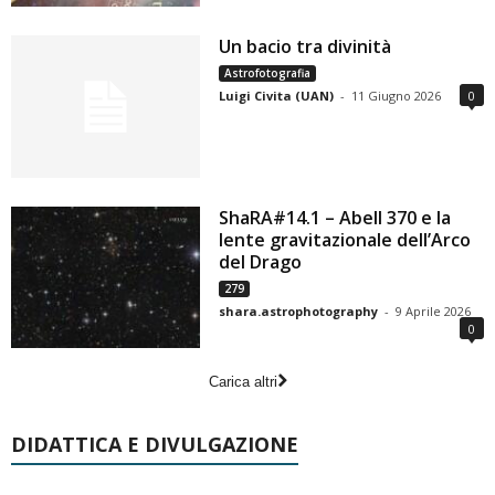
Un bacio tra divinità
Astrofotografia
Luigi Civita (UAN)
-
11 Giugno 2026
0
ShaRA#14.1 – Abell 370 e la
lente gravitazionale dell’Arco
del Drago
279
shara.astrophotography
-
9 Aprile 2026
0
Carica altri
DIDATTICA E DIVULGAZIONE