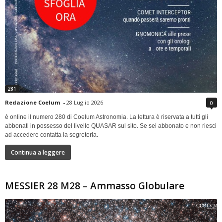
281
Redazione Coelum
-
28 Luglio 2026
0
è online il numero 280 di Coelum Astronomia. La lettura è riservata a tutti gli
abbonati in possesso del livello QUASAR sul sito. Se sei abbonato e non riesci
ad accedere contatta la segreteria.
Continua a leggere
MESSIER 28 M28 – Ammasso Globulare