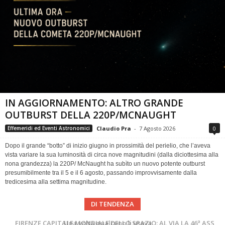
IN AGGIORNAMENTO: ALTRO GRANDE
OUTBURST DELLA 220P/MCNAUGHT
Claudio Pra
-
7 Agosto 2026
0
Effemeridi ed Eventi Astronomici
Dopo il grande “botto” di inizio giugno in prossimità del perielio, che l’aveva
vista variare la sua luminosità di circa nove magnitudini (dalla diciottesima alla
nona grandezza) la 220P/ McNaught ha subìto un nuovo potente outburst
presumibilmente tra il 5 e il 6 agosto, passando improvvisamente dalla
tredicesima alla settima magnitudine.
DI TENDENZA
Cielo del Mese di Agosto 2026
FIRENZE CAPITALE MONDIALE DELLO SPAZIO: AL VIA LA 46ª ASSEMBLEA SCIENTIFICA DEL COSPAR