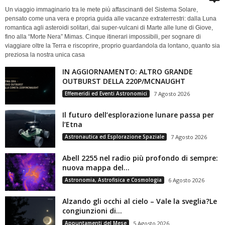
Un viaggio immaginario tra le mete più affascinanti del Sistema Solare,
pensato come una vera e propria guida alle vacanze extraterrestri: dalla Luna
romantica agli asteroidi solitari, dai super-vulcani di Marte alle lune di Giove,
fino alla “Morte Nera” Mimas. Cinque itinerari impossibili, per sognare di
viaggiare oltre la Terra e riscoprire, proprio guardandola da lontano, quanto sia
preziosa la nostra unica casa
IN AGGIORNAMENTO: ALTRO GRANDE
OUTBURST DELLA 220P/MCNAUGHT
Effemeridi ed Eventi Astronomici
7 Agosto 2026
Il futuro dell’esplorazione lunare passa per
l’Etna
Astronautica ed Esplorazione Spaziale
7 Agosto 2026
Abell 2255 nel radio più profondo di sempre:
nuova mappa del...
Astronomia, Astrofisica e Cosmologia
6 Agosto 2026
Alzando gli occhi al cielo – Vale la sveglia?Le
congiunzioni di...
Appuntamenti del Mese
5 Agosto 2026