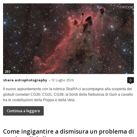
280
shara.astrophotography
-
12 Luglio 2026
0
Il nuovo appuntamento con la rubrica ShaRA ci accompagna alla scoperta dei
globuli cometari CG30, CG31, CG38, ai bordi della Nebulosa di Gum a cavallo
tra le costellazioni della Poppa e della Vela
Continua a leggere
Come ingigantire a dismisura un problema di