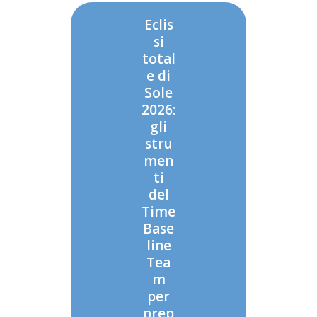
Eclis
si
total
e di
Sole
2026:
gli
stru
men
ti
del
Time
Base
line
Tea
m
per
prep