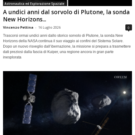
Astronautica ed Esplorazione Spaziale
A undici anni dal sorvolo di Plutone, la sonda
New Horizons...
Vincenzo Pettina
-
16 Luglio 2026
0
Trascorsi ormai undici anni dallo storico sorvolo di Plutone, la sonda New
Horizons della NASA continua il suo viaggio ai confini del Sistema Solare.
Dopo un nuovo risveglio dall’ibernazione, la missione si prepara a trasmettere
dati preziosi dalla fascia di Kuiper, una regione ancora in gran parte
inesplorata