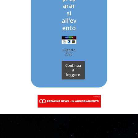
arar
si
all’ev
ento
6 Agosto
2026
Continua
a
leggere