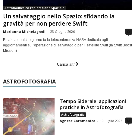
Astronautica ed Esplorazione Spaziale
Un salvataggio nello Spazio: sfidando la
gravità per non perdere Swift
Marianna Michelagnoli
-
23 Giugno 2026
0
Risale a qualche giorno fa la teleconferenza NASA dedicata agli
aggiornamenti sull'operazione di salvataggio per il satellite Swift (la Swift Boost
Mission)
Carica altri
ASTROFOTOGRAFIA
Tempo Siderale: applicazioni
pratiche in Astrofotografia
Astrofotografia
Agnese Caramanico
-
10 Luglio 2026
0