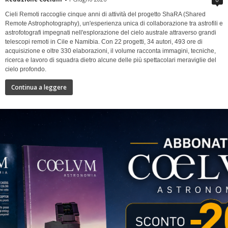
Cieli Remoti raccoglie cinque anni di attività del progetto ShaRA (Shared
Remote Astrophotography), un'esperienza unica di collaborazione tra astrofili e
astrofotografi impegnati nell'esplorazione del cielo australe attraverso grandi
telescopi remoti in Cile e Namibia. Con 22 progetti, 34 autori, 493 ore di
acquisizione e oltre 330 elaborazioni, il volume racconta immagini, tecniche,
ricerca e lavoro di squadra dietro alcune delle più spettacolari meraviglie del
cielo profondo.
Continua a leggere