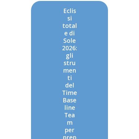
Eclis
si
total
e di
Sole
2026:
gli
stru
men
ti
del
Time
Base
line
Tea
m
per
prep