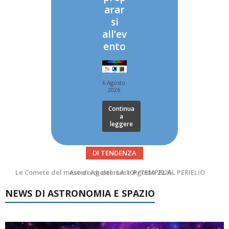
arar
si
all’ev
ento
6 Agosto
2026
Continua
a
leggere
DI TENDENZA
Asteroidi del mese Agosto 2026
Transiti di ISS International Space Station e Tiangong – Agosto 2026
NEWS DI ASTRONOMIA E SPAZIO