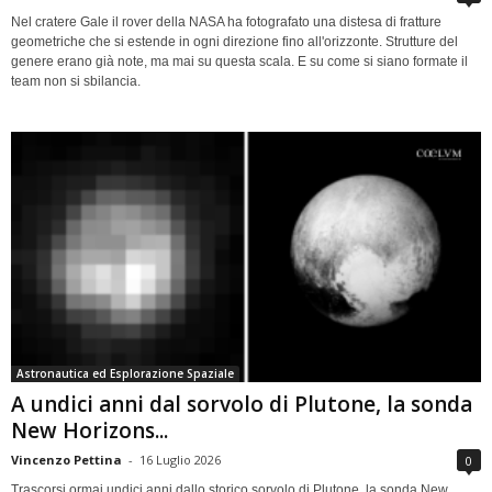
Nel cratere Gale il rover della NASA ha fotografato una distesa di fratture
geometriche che si estende in ogni direzione fino all'orizzonte. Strutture del
genere erano già note, ma mai su questa scala. E su come si siano formate il
team non si sbilancia.
Astronautica ed Esplorazione Spaziale
A undici anni dal sorvolo di Plutone, la sonda
New Horizons...
Vincenzo Pettina
-
16 Luglio 2026
0
Trascorsi ormai undici anni dallo storico sorvolo di Plutone, la sonda New