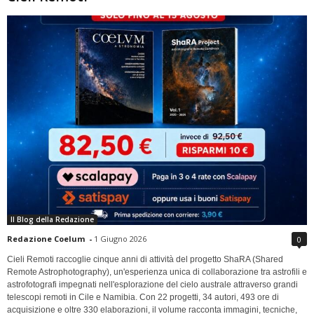
Il Blog della Redazione
Redazione Coelum
-
1 Giugno 2026
0
Cieli Remoti raccoglie cinque anni di attività del progetto ShaRA (Shared
Remote Astrophotography), un'esperienza unica di collaborazione tra astrofili e
astrofotografi impegnati nell'esplorazione del cielo australe attraverso grandi
telescopi remoti in Cile e Namibia. Con 22 progetti, 34 autori, 493 ore di
acquisizione e oltre 330 elaborazioni, il volume racconta immagini, tecniche,