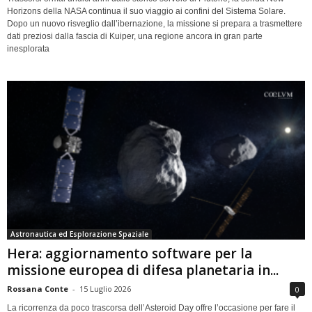
Horizons della NASA continua il suo viaggio ai confini del Sistema Solare.
Dopo un nuovo risveglio dall’ibernazione, la missione si prepara a trasmettere
dati preziosi dalla fascia di Kuiper, una regione ancora in gran parte
inesplorata
Astronautica ed Esplorazione Spaziale
Hera: aggiornamento software per la
missione europea di difesa planetaria in...
Rossana Conte
-
15 Luglio 2026
0
La ricorrenza da poco trascorsa dell’Asteroid Day offre l’occasione per fare il