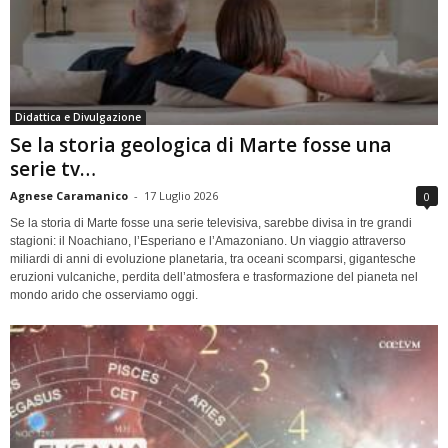
Didattica e Divulgazione
Se la storia geologica di Marte fosse una
serie tv…
Agnese Caramanico
-
17 Luglio 2026
0
Se la storia di Marte fosse una serie televisiva, sarebbe divisa in tre grandi
stagioni: il Noachiano, l’Esperiano e l’Amazoniano. Un viaggio attraverso
miliardi di anni di evoluzione planetaria, tra oceani scomparsi, gigantesche
eruzioni vulcaniche, perdita dell’atmosfera e trasformazione del pianeta nel
mondo arido che osserviamo oggi.