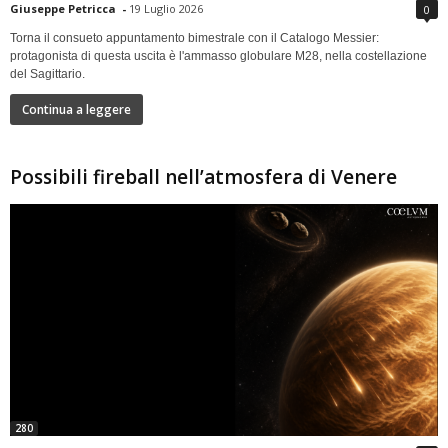
Giuseppe Petricca
-
19 Luglio 2026
0
Torna il consueto appuntamento bimestrale con il Catalogo Messier:
protagonista di questa uscita è l'ammasso globulare M28, nella costellazione
del Sagittario.
Continua a leggere
Possibili fireball nell’atmosfera di Venere
280