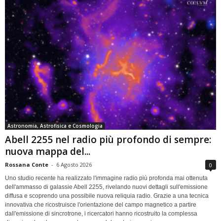
Astronomia, Astrofisica e Cosmologia
Abell 2255 nel radio più profondo di sempre:
nuova mappa del...
Rossana Conte
-
6 Agosto 2026
0
Uno studio recente ha realizzato l'immagine radio più profonda mai ottenuta
dell'ammasso di galassie Abell 2255, rivelando nuovi dettagli sull'emissione
diffusa e scoprendo una possibile nuova reliquia radio. Grazie a una tecnica
innovativa che ricostruisce l'orientazione del campo magnetico a partire
dall'emissione di sincrotrone, i ricercatori hanno ricostruito la complessa