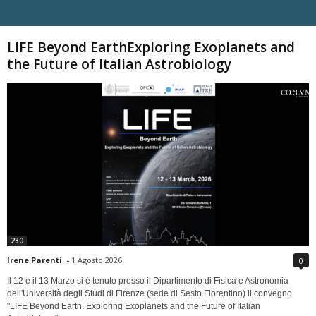
Carica altri
LIFE Beyond EarthExploring Exoplanets and
the Future of Italian Astrobiology
280
Irene Parenti
-
1 Agosto 2026
0
Il 12 e il 13 Marzo si è tenuto presso il Dipartimento di Fisica e Astronomia
dell'Università degli Studi di Firenze (sede di Sesto Fiorentino) il convegno
"LIFE Beyond Earth. Exploring Exoplanets and the Future of Italian