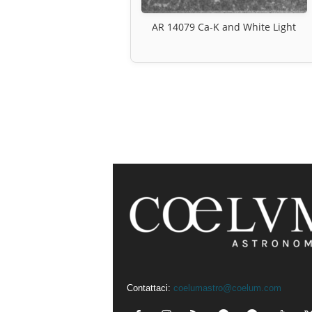
AR 14079 Ca-K and White Light
Contattaci:
coelumastro@coelum.com