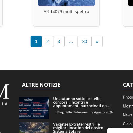
AR 14079 multi spettro
1
2
3
…
30
»
ALTRE NOTIZIE
CAT
Photo
Un autunno sotto le stelle:
concorsi, incontri e
appuntamenti patrocinati da...
Mostr
Il Blog della Redazione
9 Agosto 2026
News 
Vacanze Extraterrestri: le
Cielo
migliori location del nostro
Sistema Solare
Astro