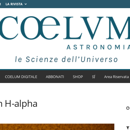
R
LA RIVISTA
COELUM DIGITALE
ABBONATI
SHOP
🛒
Area Riservata
n H-alpha