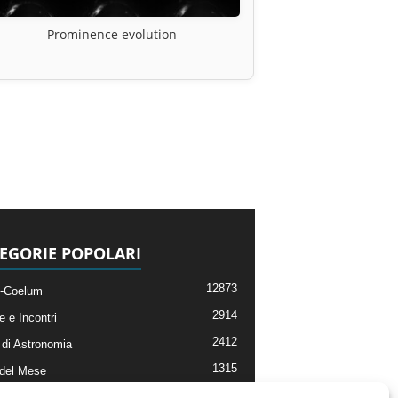
Prominence evolution
EGORIE POPOLARI
12873
-Coelum
2914
e e Incontri
2412
di Astronomia
1315
 del Mese
365
nomia, Astrofisica e Cosmologia