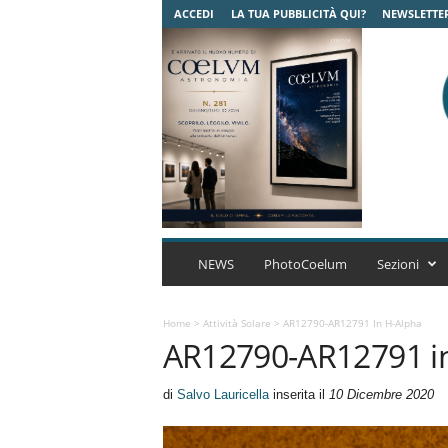
ACCEDI
LA TUA PUBBLICITÀ QUI?
NEWSLETTE
C
o
NEWS
PhotoCoelum
Sezioni
e
l
u
Home
>
Attività Solare
>
AR12790-AR12791 In H-Alpha
AR12790-AR12791 i
m
A
s
di
Salvo Lauricella
inserita il
10 Dicembre 2020
t
r
o