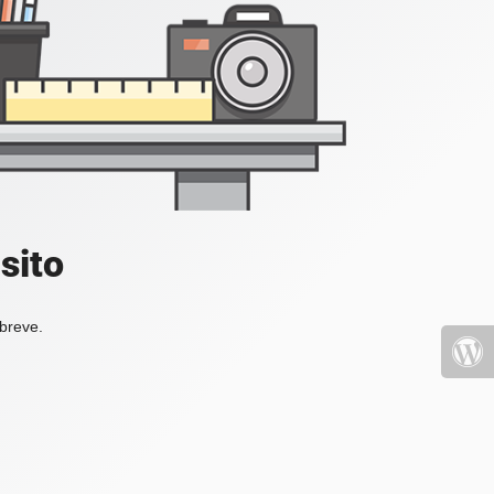
sito
 breve.