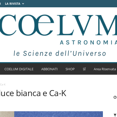
R
LA RIVISTA
COELUM DIGITALE
ABBONATI
SHOP
🛒
Area Riservata
Ca-K
uce bianca e Ca-K