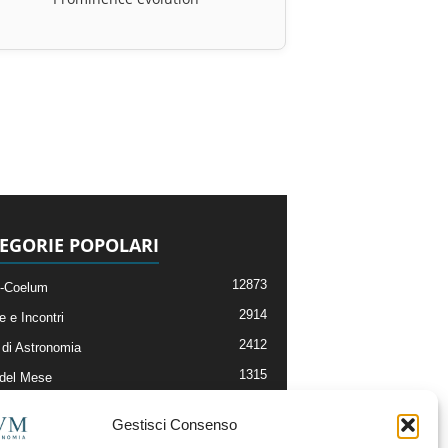
EGORIE POPOLARI
12873
-Coelum
2914
e e Incontri
2412
di Astronomia
1315
 del Mese
365
nomia, Astrofisica e Cosmologia
Gestisci Consenso
268
li e Risorse On-Line