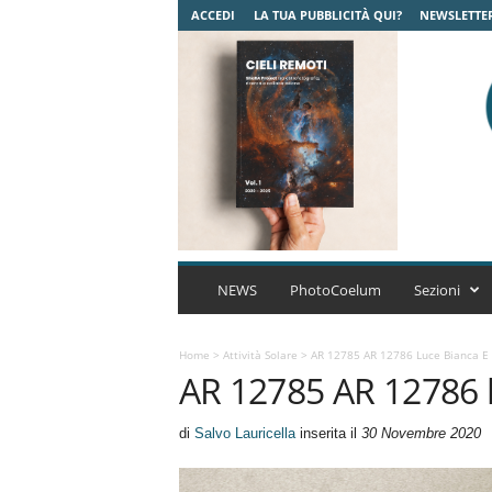
ACCEDI
LA TUA PUBBLICITÀ QUI?
NEWSLETTE
C
o
NEWS
PhotoCoelum
Sezioni
e
l
u
Home
>
Attività Solare
>
AR 12785 AR 12786 Luce Bianca E 
AR 12785 AR 12786 l
m
A
s
di
Salvo Lauricella
inserita il
30 Novembre 2020
t
r
o