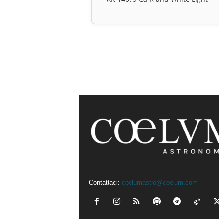
Contattaci:
coelumastro@coelum.com