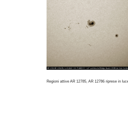
n
o
m
i
a
Regioni attive AR 12785, AR 12786 riprese in luc