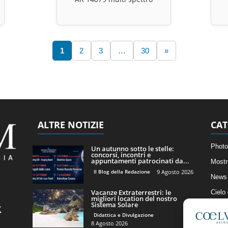
1
2
3
…
30
»
ALTRE NOTIZIE
CAT
Photo
Un autunno sotto le stelle:
concorsi, incontri e
appuntamenti patrocinati da...
Mostr
Il Blog della Redazione
9 Agosto 2026
News 
Vacanze Extraterrestri: le
Cielo
migliori location del nostro
Sistema Solare
Astro
Didattica e Divulgazione
Artico
8 Agosto 2026