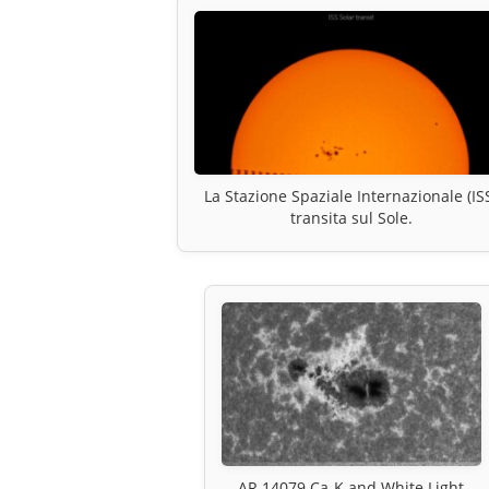
La Stazione Spaziale Internazionale (IS
transita sul Sole.
AR 14079 Ca-K and White Light