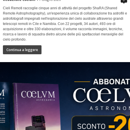
Cieli Remoti raccoglie cinque anni di attività del progetto ShaRA (Shared
Remote Astrophotography), un'esperienza unica di collaborazione tra astrofili e
astrofotografi impegnati nell'esplorazione del cielo australe attraverso grandi
telescopi remoti in Cile e Namibia. Con 22 progetti, 34 autori, 493 ore di
acquisizione e oltre 330 elaborazioni, il volume racconta immagini, tecniche,
ricerca e lavoro di squadra dietro alcune delle più spettacolari meraviglie del
cielo profondo.
Continua a leggere