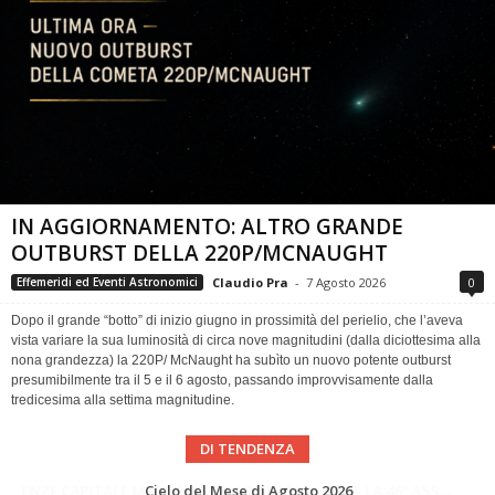
IN AGGIORNAMENTO: ALTRO GRANDE
OUTBURST DELLA 220P/MCNAUGHT
Claudio Pra
-
7 Agosto 2026
0
Effemeridi ed Eventi Astronomici
Dopo il grande “botto” di inizio giugno in prossimità del perielio, che l’aveva
vista variare la sua luminosità di circa nove magnitudini (dalla diciottesima alla
nona grandezza) la 220P/ McNaught ha subìto un nuovo potente outburst
presumibilmente tra il 5 e il 6 agosto, passando improvvisamente dalla
tredicesima alla settima magnitudine.
DI TENDENZA
SUPERNOVAE aggiornamenti del mese – Agosto 2026