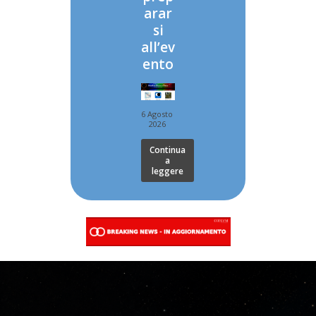
arar
si
all’ev
ento
6 Agosto
2026
Continua
a
leggere