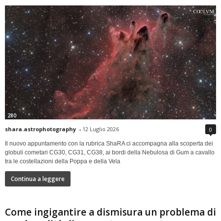
280
shara.astrophotography
-
12 Luglio 2026
0
Il nuovo appuntamento con la rubrica ShaRA ci accompagna alla scoperta dei
globuli cometari CG30, CG31, CG38, ai bordi della Nebulosa di Gum a cavallo
tra le costellazioni della Poppa e della Vela
Continua a leggere
Come ingigantire a dismisura un problema di