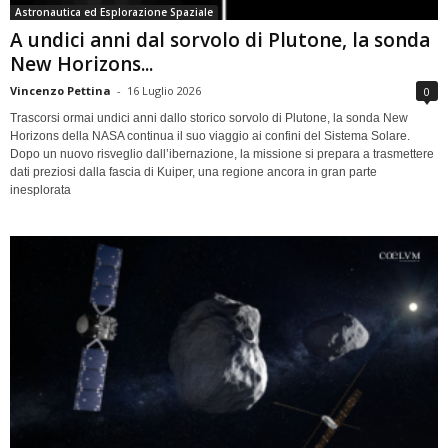
Astronautica ed Esplorazione Spaziale
A undici anni dal sorvolo di Plutone, la sonda
New Horizons...
Vincenzo Pettina
-
16 Luglio 2026
0
Trascorsi ormai undici anni dallo storico sorvolo di Plutone, la sonda New
Horizons della NASA continua il suo viaggio ai confini del Sistema Solare.
Dopo un nuovo risveglio dall’ibernazione, la missione si prepara a trasmettere
dati preziosi dalla fascia di Kuiper, una regione ancora in gran parte
inesplorata