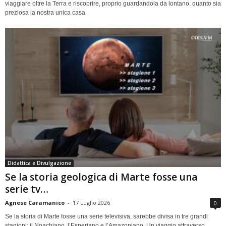
viaggiare oltre la Terra e riscoprire, proprio guardandola da lontano, quanto sia
preziosa la nostra unica casa
Didattica e Divulgazione
Se la storia geologica di Marte fosse una
serie tv…
Agnese Caramanico
-
17 Luglio 2026
0
Se la storia di Marte fosse una serie televisiva, sarebbe divisa in tre grandi
stagioni: il Noachiano, l’Esperiano e l’Amazoniano. Un viaggio attraverso