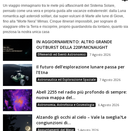
Un viaggio immaginario tra le mete più affascinanti del Sistema Solare,
pensato come una vera e propria guida alle vacanze extraterrestri: dalla Luna
romantica agli asteroidi solitari, dai super-vulcani di Marte alle lune di Giove,
fino alla “Morte Nera” Mimas. Cinque itinerari impossibili, per sognare di
viaggiare oltre la Terra e riscoprire, proprio guardandola da lontano, quanto sia
preziosa la nostra unica casa
IN AGGIORNAMENTO: ALTRO GRANDE
OUTBURST DELLA 220P/MCNAUGHT
Effemeridi ed Eventi Astronomici
7 Agosto 2026
Il futuro dell’esplorazione lunare passa per
l’Etna
Astronautica ed Esplorazione Spaziale
7 Agosto 2026
Abell 2255 nel radio più profondo di sempre:
nuova mappa del...
Astronomia, Astrofisica e Cosmologia
6 Agosto 2026
Alzando gli occhi al cielo – Vale la sveglia?Le
congiunzioni di...
Appuntamenti del Mese
5 Agosto 2026