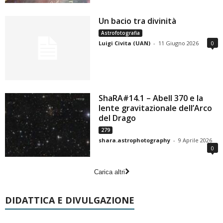
Un bacio tra divinità
Astrofotografia
Luigi Civita (UAN)
-
11 Giugno 2026
0
ShaRA#14.1 – Abell 370 e la
lente gravitazionale dell’Arco
del Drago
279
shara.astrophotography
-
9 Aprile 2026
0
Carica altri
DIDATTICA E DIVULGAZIONE