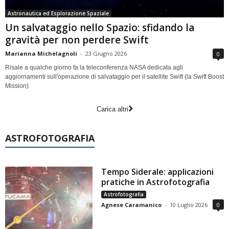
Astronautica ed Esplorazione Spaziale
Un salvataggio nello Spazio: sfidando la
gravità per non perdere Swift
Marianna Michelagnoli
-
23 Giugno 2026
0
Risale a qualche giorno fa la teleconferenza NASA dedicata agli
aggiornamenti sull'operazione di salvataggio per il satellite Swift (la Swift Boost
Mission)
Carica altri
ASTROFOTOGRAFIA
Tempo Siderale: applicazioni
pratiche in Astrofotografia
Astrofotografia
Agnese Caramanico
-
10 Luglio 2026
0