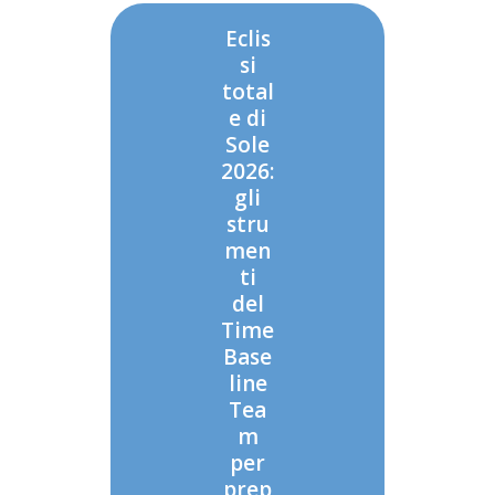
Eclis
si
total
e di
Sole
2026:
gli
stru
men
ti
del
Time
Base
line
Tea
m
per
prep