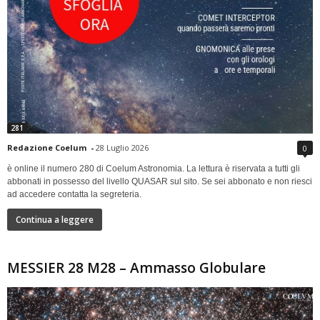
281
Redazione Coelum
-
28 Luglio 2026
0
è online il numero 280 di Coelum Astronomia. La lettura è riservata a tutti gli
abbonati in possesso del livello QUASAR sul sito. Se sei abbonato e non riesci
ad accedere contatta la segreteria.
Continua a leggere
MESSIER 28 M28 – Ammasso Globulare