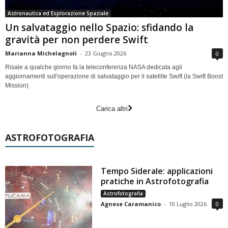
Astronautica ed Esplorazione Spaziale
Un salvataggio nello Spazio: sfidando la
gravità per non perdere Swift
Marianna Michelagnoli
-
23 Giugno 2026
0
Risale a qualche giorno fa la teleconferenza NASA dedicata agli
aggiornamenti sull'operazione di salvataggio per il satellite Swift (la Swift Boost
Mission)
Carica altri
ASTROFOTOGRAFIA
Tempo Siderale: applicazioni
pratiche in Astrofotografia
Astrofotografia
Agnese Caramanico
-
10 Luglio 2026
0