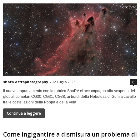
280
shara.astrophotography
-
12 Luglio 2026
0
Il nuovo appuntamento con la rubrica ShaRA ci accompagna alla scoperta dei
globuli cometari CG30, CG31, CG38, ai bordi della Nebulosa di Gum a cavallo
tra le costellazioni della Poppa e della Vela
Continua a leggere
Come ingigantire a dismisura un problema di