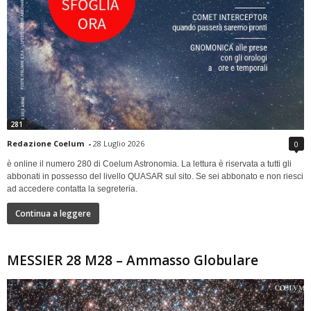
281
Redazione Coelum
-
28 Luglio 2026
0
è online il numero 280 di Coelum Astronomia. La lettura è riservata a tutti gli
abbonati in possesso del livello QUASAR sul sito. Se sei abbonato e non riesci
ad accedere contatta la segreteria.
Continua a leggere
MESSIER 28 M28 – Ammasso Globulare