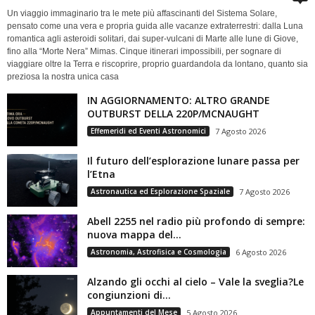
Un viaggio immaginario tra le mete più affascinanti del Sistema Solare,
pensato come una vera e propria guida alle vacanze extraterrestri: dalla Luna
romantica agli asteroidi solitari, dai super-vulcani di Marte alle lune di Giove,
fino alla “Morte Nera” Mimas. Cinque itinerari impossibili, per sognare di
viaggiare oltre la Terra e riscoprire, proprio guardandola da lontano, quanto sia
preziosa la nostra unica casa
IN AGGIORNAMENTO: ALTRO GRANDE
OUTBURST DELLA 220P/MCNAUGHT
Effemeridi ed Eventi Astronomici
7 Agosto 2026
Il futuro dell’esplorazione lunare passa per
l’Etna
Astronautica ed Esplorazione Spaziale
7 Agosto 2026
Abell 2255 nel radio più profondo di sempre:
nuova mappa del...
Astronomia, Astrofisica e Cosmologia
6 Agosto 2026
Alzando gli occhi al cielo – Vale la sveglia?Le
congiunzioni di...
Appuntamenti del Mese
5 Agosto 2026