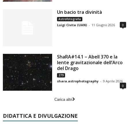
Un bacio tra divinità
Astrofotografia
Luigi Civita (UAN)
-
11 Giugno 2026
0
ShaRA#14.1 – Abell 370 e la
lente gravitazionale dell’Arco
del Drago
279
shara.astrophotography
-
9 Aprile 2026
0
Carica altri
DIDATTICA E DIVULGAZIONE