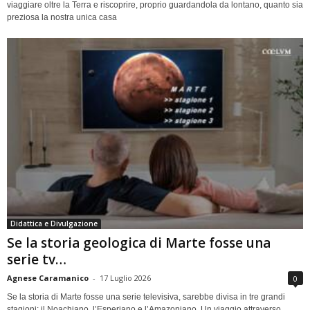
viaggiare oltre la Terra e riscoprire, proprio guardandola da lontano, quanto sia
preziosa la nostra unica casa
Didattica e Divulgazione
Se la storia geologica di Marte fosse una
serie tv…
Agnese Caramanico
-
17 Luglio 2026
0
Se la storia di Marte fosse una serie televisiva, sarebbe divisa in tre grandi
stagioni: il Noachiano, l’Esperiano e l’Amazoniano. Un viaggio attraverso