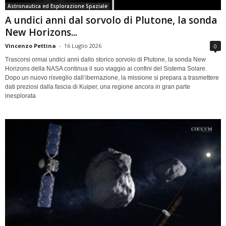
Astronautica ed Esplorazione Spaziale
A undici anni dal sorvolo di Plutone, la sonda
New Horizons...
Vincenzo Pettina
-
16 Luglio 2026
0
Trascorsi ormai undici anni dallo storico sorvolo di Plutone, la sonda New
Horizons della NASA continua il suo viaggio ai confini del Sistema Solare.
Dopo un nuovo risveglio dall’ibernazione, la missione si prepara a trasmettere
dati preziosi dalla fascia di Kuiper, una regione ancora in gran parte
inesplorata