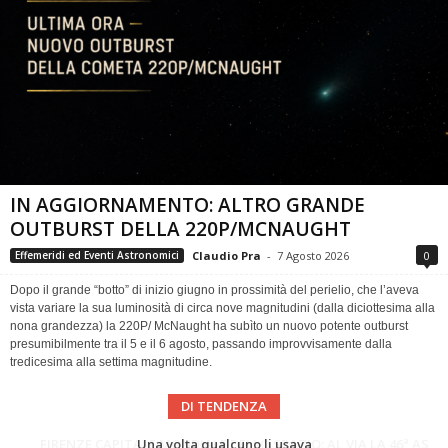
IN AGGIORNAMENTO: ALTRO GRANDE
OUTBURST DELLA 220P/MCNAUGHT
Claudio Pra
-
7 Agosto 2026
0
Effemeridi ed Eventi Astronomici
Dopo il grande “botto” di inizio giugno in prossimità del perielio, che l’aveva
vista variare la sua luminosità di circa nove magnitudini (dalla diciottesima alla
nona grandezza) la 220P/ McNaught ha subìto un nuovo potente outburst
presumibilmente tra il 5 e il 6 agosto, passando improvvisamente dalla
tredicesima alla settima magnitudine.
DI TENDENZA
Cielo del Mese di Agosto 2026
FIRENZE CAPITALE MONDIALE DELLO SPAZIO: AL VIA LA 46ª ASSEMBLEA SCIENTIFICA DEL COSPAR