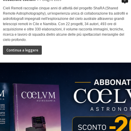
Cieli Remoti raccoglie cinque anni di attività del progetto ShaRA (Shared
Remote Astrophotography), un'esperienza unica di collaborazione tra astrofili e
astrofotografi impegnati nell'esplorazione del cielo australe attraverso grandi
telescopi remoti in Cile e Namibia. Con 22 progetti, 34 autori, 493 ore di
acquisizione e oltre 330 elaborazioni, il volume racconta immagini, tecniche,
ricerca e lavoro di squadra dietro alcune delle più spettacolari meraviglie del
cielo profondo.
Continua a leggere