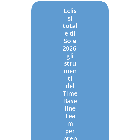
Eclis
si
total
e di
Sole
2026:
gli
stru
men
ti
del
Time
Base
line
Tea
m
per
prep