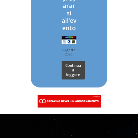
arar
si
all’ev
ento
6 Agosto
2026
Continua
a
leggere