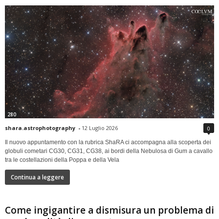
280
shara.astrophotography
-
12 Luglio 2026
0
Il nuovo appuntamento con la rubrica ShaRA ci accompagna alla scoperta dei
globuli cometari CG30, CG31, CG38, ai bordi della Nebulosa di Gum a cavallo
tra le costellazioni della Poppa e della Vela
Continua a leggere
Come ingigantire a dismisura un problema di