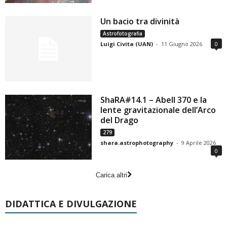
Un bacio tra divinità
Astrofotografia
Luigi Civita (UAN)
-
11 Giugno 2026
0
ShaRA#14.1 – Abell 370 e la
lente gravitazionale dell’Arco
del Drago
279
shara.astrophotography
-
9 Aprile 2026
0
Carica altri
DIDATTICA E DIVULGAZIONE