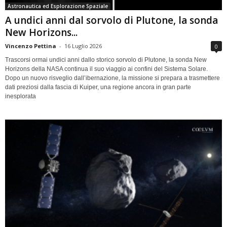
Astronautica ed Esplorazione Spaziale
A undici anni dal sorvolo di Plutone, la sonda
New Horizons...
Vincenzo Pettina
-
16 Luglio 2026
0
Trascorsi ormai undici anni dallo storico sorvolo di Plutone, la sonda New
Horizons della NASA continua il suo viaggio ai confini del Sistema Solare.
Dopo un nuovo risveglio dall’ibernazione, la missione si prepara a trasmettere
dati preziosi dalla fascia di Kuiper, una regione ancora in gran parte
inesplorata