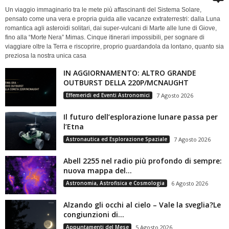
Un viaggio immaginario tra le mete più affascinanti del Sistema Solare,
pensato come una vera e propria guida alle vacanze extraterrestri: dalla Luna
romantica agli asteroidi solitari, dai super-vulcani di Marte alle lune di Giove,
fino alla “Morte Nera” Mimas. Cinque itinerari impossibili, per sognare di
viaggiare oltre la Terra e riscoprire, proprio guardandola da lontano, quanto sia
preziosa la nostra unica casa
IN AGGIORNAMENTO: ALTRO GRANDE
OUTBURST DELLA 220P/MCNAUGHT
Effemeridi ed Eventi Astronomici
7 Agosto 2026
Il futuro dell’esplorazione lunare passa per
l’Etna
Astronautica ed Esplorazione Spaziale
7 Agosto 2026
Abell 2255 nel radio più profondo di sempre:
nuova mappa del...
Astronomia, Astrofisica e Cosmologia
6 Agosto 2026
Alzando gli occhi al cielo – Vale la sveglia?Le
congiunzioni di...
Appuntamenti del Mese
5 Agosto 2026