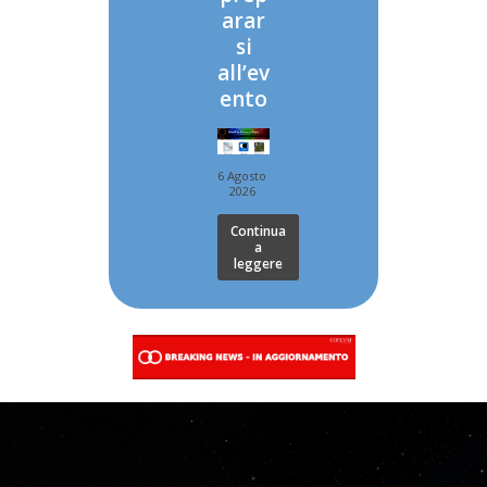
arar
si
all’ev
ento
6 Agosto
2026
Continua
a
leggere