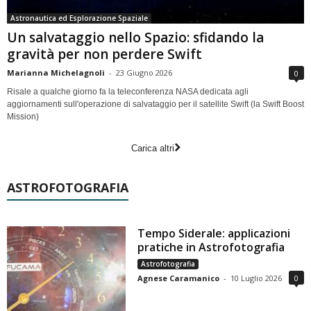
Astronautica ed Esplorazione Spaziale
Un salvataggio nello Spazio: sfidando la
gravità per non perdere Swift
Marianna Michelagnoli
-
23 Giugno 2026
0
Risale a qualche giorno fa la teleconferenza NASA dedicata agli
aggiornamenti sull'operazione di salvataggio per il satellite Swift (la Swift Boost
Mission)
Carica altri
ASTROFOTOGRAFIA
Tempo Siderale: applicazioni
pratiche in Astrofotografia
Astrofotografia
Agnese Caramanico
-
10 Luglio 2026
0