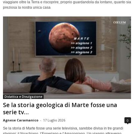
viaggiare oltre la Terra e riscoprire, proprio guardandola da lontano, quanto sia
preziosa la nostra unica casa
Didattica e Divulgazione
Se la storia geologica di Marte fosse una
serie tv…
Agnese Caramanico
-
17 Luglio 2026
0
Se la storia di Marte fosse una serie televisiva, sarebbe divisa in tre grandi
stagioni: il Noachiano, l’Esperiano e l’Amazoniano. Un viaggio attraverso