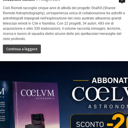
Cieli Remoti raccoglie cinque anni di attività del progetto ShaRA (Shared
Remote Astrophotography), un'esperienza unica di collaborazione tra astrofili e
astrofotografi impegnati nell'esplorazione del cielo australe attraverso grandi
telescopi remoti in Cile e Namibia. Con 22 progetti, 34 autori, 493 ore di
acquisizione e oltre 330 elaborazioni, il volume racconta immagini, tecniche,
ricerca e lavoro di squadra dietro alcune delle più spettacolari meraviglie del
cielo profondo.
Continua a leggere