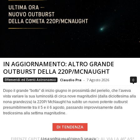
IN AGGIORNAMENTO: ALTRO GRANDE
OUTBURST DELLA 220P/MCNAUGHT
Claudio Pra
-
7 Agosto 2026
0
Effemeridi ed Eventi Astronomici
Dopo il grande “botto” di inizio giugno in prossimità del perielio, che l’aveva
vista variare la sua luminosità di circa nove magnitudini (dalla diciottesima alla
nona grandezza) la 220P/ McNaught ha subìto un nuovo potente outburst
presumibilmente tra il 5 e il 6 agosto, passando improvvisamente dalla
tredicesima alla settima magnitudine.
DI TENDENZA
Cielo del Mese di Agosto 2026
FIRENZE CAPITALE MONDIALE DELLO SPAZIO: AL VIA LA 46ª ASSEMBLEA SCIENTIFICA DEL COSPAR