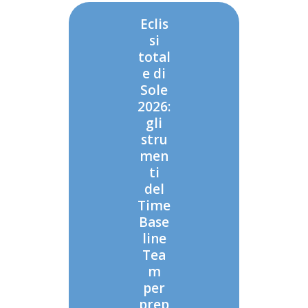
Eclis
si
total
e di
Sole
2026:
gli
stru
men
ti
del
Time
Base
line
Tea
m
per
prep