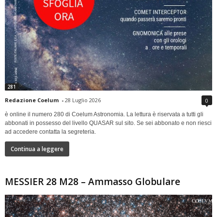
281
Redazione Coelum
-
28 Luglio 2026
0
è online il numero 280 di Coelum Astronomia. La lettura è riservata a tutti gli
abbonati in possesso del livello QUASAR sul sito. Se sei abbonato e non riesci
ad accedere contatta la segreteria.
Continua a leggere
MESSIER 28 M28 – Ammasso Globulare