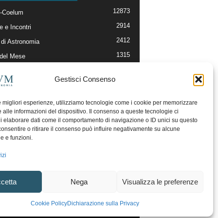
12873
-Coelum
2914
e e Incontri
2412
di Astronomia
1315
 del Mese
365
nomia, Astrofisica e Cosmologia
Gestisci Consenso
268
li e Risorse On-Line
192
og della Redazione
le migliori esperienze, utilizziamo tecnologie come i cookie per memorizzare
 alle informazioni del dispositivo. Il consenso a queste tecnologie ci
i elaborare dati come il comportamento di navigazione o ID unici su questo
consentire o ritirare il consenso può influire negativamente su alcune
he e funzioni.
izi
cetta
Nega
Visualizza le preferenze
ecesso
Regolamento uso sezione PhotoCoelum
Cookie Policy
Dichiarazione sulla Privacy
unity e Aree di Discussione
Cookie Policy (UE)