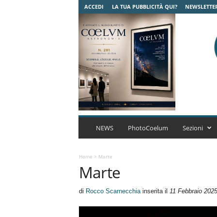
ACCEDI
LA TUA PUBBLICITÀ QUI?
NEWSLETTE
C
o
NEWS
PhotoCoelum
Sezioni
e
l
u
Home
>
Marte
Marte
m
A
s
di
Rocco Scarnecchia
inserita il
11 Febbraio 202
t
r
o