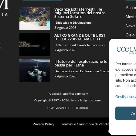
Photo
Vacanze Extraterrestri: le
migliori location del nostro
Sistema Solare
Mostr
Didattica e Divulgazione
News 
8 Agosto 2026
ALTRO GRANDE OUTBURST
Cielo
DELLA 220P/MCNAUGHT
Astro
Effemeridi ed Eventi Astronomici
7 Agosto 2026
Artico
Il futuro dell’esplorazione lunare
Il Bl
Per fornire 
passa per l’Etna
e/o accedere
Astronautica ed Esplorazione Spaziale
permetterà d
7 Agosto 2026
sito. Non ac
caratteristic
Pubblicità:
ads@coelum.com
Gestisci serv
Copyright © 1997 - 2024 vietata la riproduzione.
CF/P.IVA/VAT.C IT.01988340434
Ac
Privacy Policy
Termini e Condizioni di Vendita
Diritto di r
Regolamento Comm