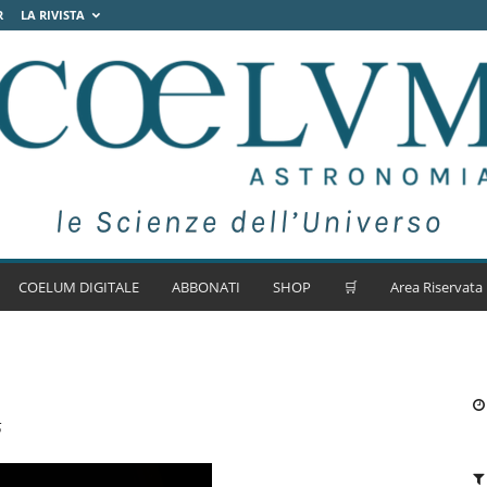
R
LA RIVISTA
COELUM DIGITALE
ABBONATI
SHOP
🛒
Area Riservata
5