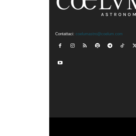
Contattaci:
coelumastro@coelum.com