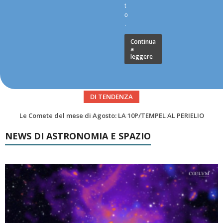
t
o
.
Continua
a
leggere
DI TENDENZA
Asteroidi del mese Agosto 2026
NEWS DI ASTRONOMIA E SPAZIO