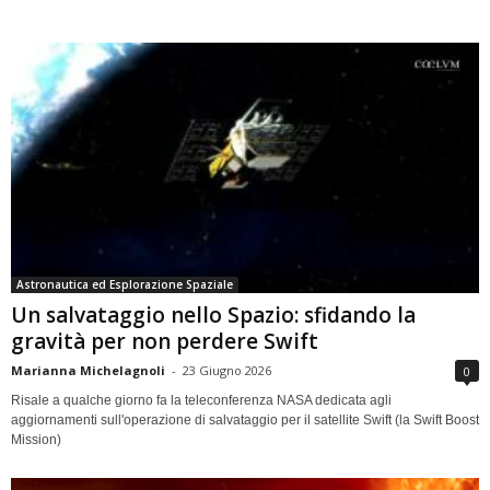
Astronautica ed Esplorazione Spaziale
Un salvataggio nello Spazio: sfidando la
gravità per non perdere Swift
Marianna Michelagnoli
-
23 Giugno 2026
0
Risale a qualche giorno fa la teleconferenza NASA dedicata agli
aggiornamenti sull'operazione di salvataggio per il satellite Swift (la Swift Boost
Mission)