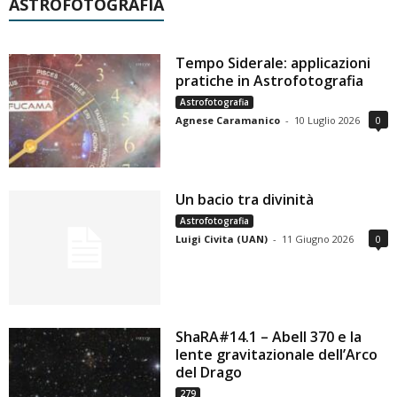
ASTROFOTOGRAFIA
Tempo Siderale: applicazioni
pratiche in Astrofotografia
Astrofotografia
Agnese Caramanico
-
10 Luglio 2026
0
Un bacio tra divinità
Astrofotografia
Luigi Civita (UAN)
-
11 Giugno 2026
0
ShaRA#14.1 – Abell 370 e la
lente gravitazionale dell’Arco
del Drago
279