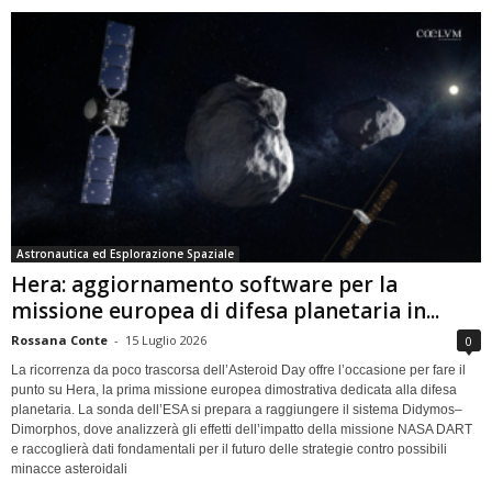
Astronautica ed Esplorazione Spaziale
Hera: aggiornamento software per la
missione europea di difesa planetaria in...
Rossana Conte
-
15 Luglio 2026
0
La ricorrenza da poco trascorsa dell’Asteroid Day offre l’occasione per fare il
punto su Hera, la prima missione europea dimostrativa dedicata alla difesa
planetaria. La sonda dell’ESA si prepara a raggiungere il sistema Didymos–
Dimorphos, dove analizzerà gli effetti dell’impatto della missione NASA DART
e raccoglierà dati fondamentali per il futuro delle strategie contro possibili
minacce asteroidali