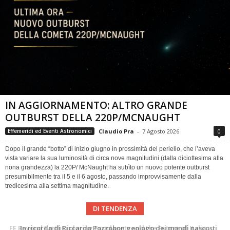
IN AGGIORNAMENTO: ALTRO GRANDE
OUTBURST DELLA 220P/MCNAUGHT
Claudio Pra
-
7 Agosto 2026
0
Effemeridi ed Eventi Astronomici
Dopo il grande “botto” di inizio giugno in prossimità del perielio, che l’aveva
vista variare la sua luminosità di circa nove magnitudini (dalla diciottesima alla
nona grandezza) la 220P/ McNaught ha subìto un nuovo potente outburst
presumibilmente tra il 5 e il 6 agosto, passando improvvisamente dalla
tredicesima alla settima magnitudine.
DI TENDENZA
In ricordo di Riccardo Pozzobon geologo dei mondi nascosti
Una volta qualcuno li usava