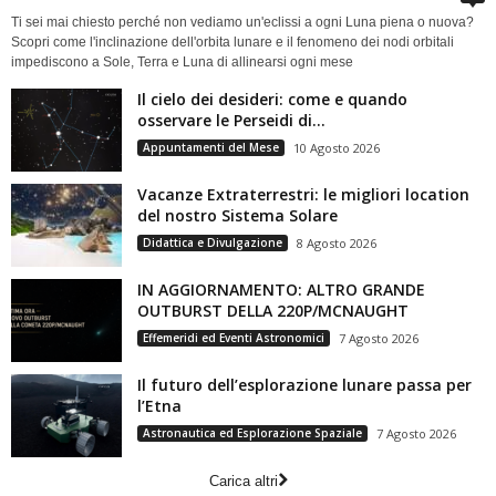
Ti sei mai chiesto perché non vediamo un'eclissi a ogni Luna piena o nuova?
Scopri come l'inclinazione dell'orbita lunare e il fenomeno dei nodi orbitali
impediscono a Sole, Terra e Luna di allinearsi ogni mese
Il cielo dei desideri: come e quando
osservare le Perseidi di...
Appuntamenti del Mese
10 Agosto 2026
Vacanze Extraterrestri: le migliori location
del nostro Sistema Solare
Didattica e Divulgazione
8 Agosto 2026
IN AGGIORNAMENTO: ALTRO GRANDE
OUTBURST DELLA 220P/MCNAUGHT
Effemeridi ed Eventi Astronomici
7 Agosto 2026
Il futuro dell’esplorazione lunare passa per
l’Etna
Astronautica ed Esplorazione Spaziale
7 Agosto 2026
Carica altri