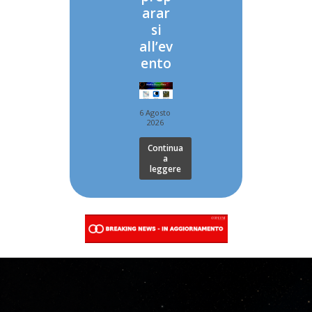
arar
si
all’ev
ento
6 Agosto
2026
Continua
a
leggere