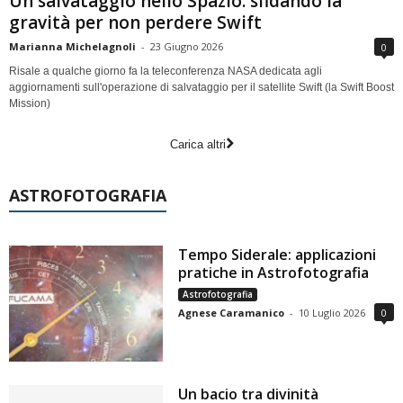
Un salvataggio nello Spazio: sfidando la
gravità per non perdere Swift
Marianna Michelagnoli
-
23 Giugno 2026
0
Risale a qualche giorno fa la teleconferenza NASA dedicata agli
aggiornamenti sull'operazione di salvataggio per il satellite Swift (la Swift Boost
Mission)
Carica altri
ASTROFOTOGRAFIA
Tempo Siderale: applicazioni
pratiche in Astrofotografia
Astrofotografia
Agnese Caramanico
-
10 Luglio 2026
0
Un bacio tra divinità