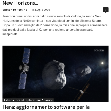
New Horizons...
Vincenzo Pettina
-
16 Luglio 2026
0
Trascorsi ormai undici anni dallo storico sorvolo di Plutone, la sonda New
Horizons della NASA continua il suo viaggio ai confini del Sistema Solare.
Dopo un nuovo risveglio dall’ibernazione, la missione si prepara a trasmettere
dati preziosi dalla fascia di Kuiper, una regione ancora in gran parte
inesplorata
Astronautica ed Esplorazione Spaziale
Hera: aggiornamento software per la