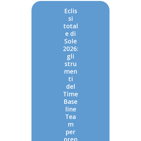
Eclis
si
total
e di
Sole
2026:
gli
stru
men
ti
del
Time
Base
line
Tea
m
per
prep