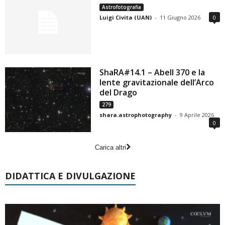
Astrofotografia
Luigi Civita (UAN)
-
11 Giugno 2026
0
ShaRA#14.1 – Abell 370 e la
lente gravitazionale dell’Arco
del Drago
279
shara.astrophotography
-
9 Aprile 2026
0
Carica altri
DIDATTICA E DIVULGAZIONE