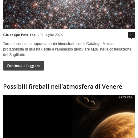
280
Giuseppe Petricca
-
19 Luglio 2026
0
Torna il consueto appuntamento bimestrale con il Catalogo Messier:
protagonista di questa uscita è l'ammasso globulare M28, nella costellazione
del Sagittario.
Continua a leggere
Possibili fireball nell’atmosfera di Venere