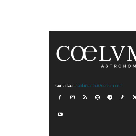
Contattaci:
coelumastro@coelum.com