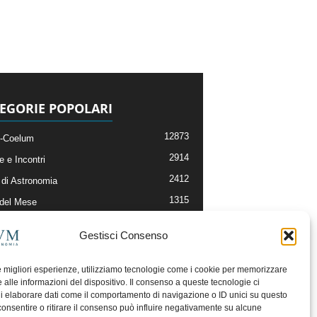
EGORIE POPOLARI
12873
-Coelum
2914
e e Incontri
2412
di Astronomia
1315
 del Mese
365
nomia, Astrofisica e Cosmologia
Gestisci Consenso
268
li e Risorse On-Line
193
og della Redazione
le migliori esperienze, utilizziamo tecnologie come i cookie per memorizzare
 alle informazioni del dispositivo. Il consenso a queste tecnologie ci
i elaborare dati come il comportamento di navigazione o ID unici su questo
consentire o ritirare il consenso può influire negativamente su alcune