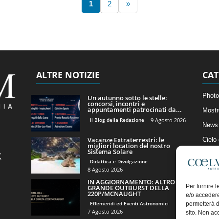
1
2
»
ALTRE NOTIZIE
CAT
Photo
Un autunno sotto le stelle:
concorsi, incontri e
appuntamenti patrocinati da...
Mostr
Il Blog della Redazione
9 Agosto 2026
News 
Vacanze Extraterrestri: le
Cielo
migliori location del nostro
Sistema Solare
Astro
Didattica e Divulgazione
Artico
8 Agosto 2026
IN AGGIORNAMENTO: ALTRO
Il Bl
Per fornire 
GRANDE OUTBURST DELLA
220P/MCNAUGHT
e/o accedere
Effemeridi ed Eventi Astronomici
permetterà d
7 Agosto 2026
sito. Non ac