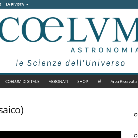
R
LA RIVISTA
COELUM DIGITALE
ABBONATI
SHOP
🛒
Area Riservata
saico)