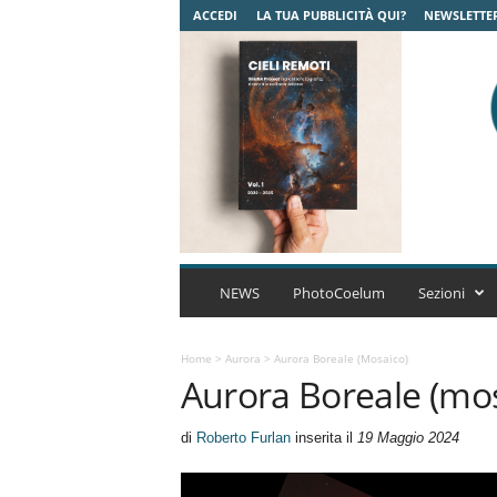
ACCEDI
LA TUA PUBBLICITÀ QUI?
NEWSLETTE
C
o
NEWS
PhotoCoelum
Sezioni
e
l
u
Home
>
Aurora
>
Aurora Boreale (mosaico)
Aurora Boreale (mo
m
A
s
di
Roberto Furlan
inserita il
19 Maggio 2024
t
r
o