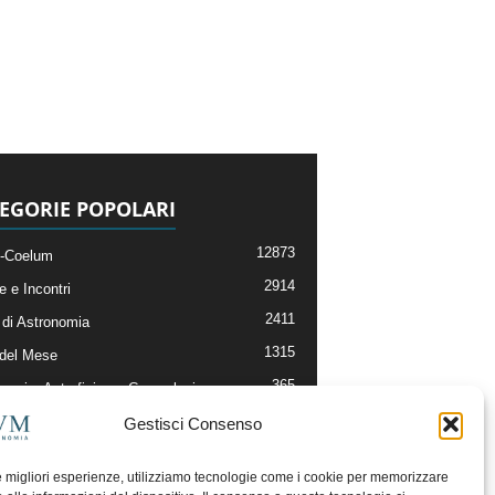
EGORIE POPOLARI
12873
-Coelum
2914
e e Incontri
2411
di Astronomia
1315
 del Mese
365
nomia, Astrofisica e Cosmologia
268
li e Risorse On-Line
Gestisci Consenso
192
og della Redazione
le migliori esperienze, utilizziamo tecnologie come i cookie per memorizzare