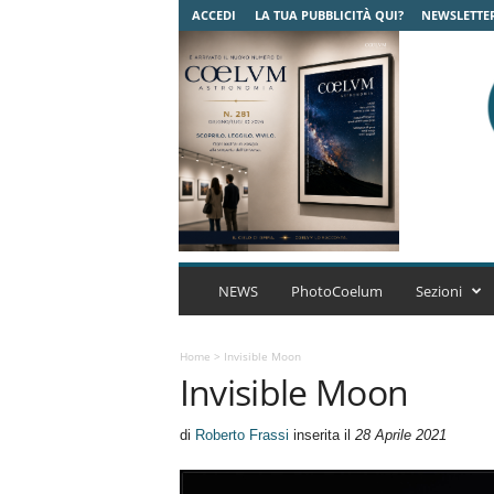
ACCEDI
LA TUA PUBBLICITÀ QUI?
NEWSLETTE
C
o
NEWS
PhotoCoelum
Sezioni
e
l
u
Home
>
Invisible Moon
Invisible Moon
m
A
s
di
Roberto Frassi
inserita il
28 Aprile 2021
t
r
o