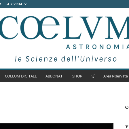
R
LA RIVISTA
COELUM DIGITALE
ABBONATI
SHOP
🛒
Area Riservata