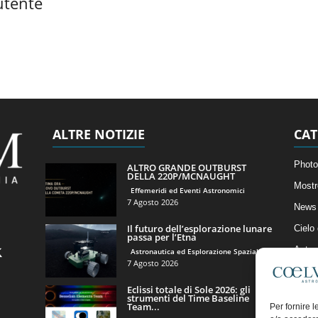
utente
ALTRE NOTIZIE
CAT
Photo
ALTRO GRANDE OUTBURST
DELLA 220P/MCNAUGHT
Mostr
Effemeridi ed Eventi Astronomici
7 Agosto 2026
News 
Il futuro dell’esplorazione lunare
Cielo
passa per l’Etna
Astro
Astronautica ed Esplorazione Spaziale
7 Agosto 2026
Artico
Eclissi totale di Sole 2026: gli
Il Bl
strumenti del Time Baseline
Team...
Per fornire 