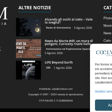
ALTRE NOTIZIE
CAT
Photo
Alzando gli occhi al cielo – Vale
la sveglia?
Mostr
News di Astronomia
5 Agosto 2026
News 
News da Marte #45: un mare di
Cielo
poligoni, Curiosity risale Valle...
Astro
Astronautica ed Esplorazione Spaziale
5 Agosto 2026
Artico
LIFE Beyond Earth
Il Bl
Per fornire 
280
1 Agosto 2026
e/o accedere
permetterà d
sito. Non ac
caratteristic
Pubblicità:
ads@coelum.com
Gestisci serv
Copyright © 1997 - 2024 vietata la riproduzione.
CF/P.IVA/VAT.C IT.01988340434
Ac