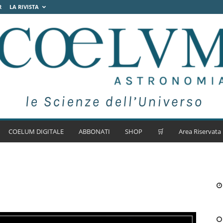
R
LA RIVISTA
COELUM DIGITALE
ABBONATI
SHOP
🛒
Area Riservata