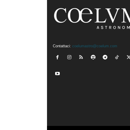
Contattaci:
coelumastro@coelum.com