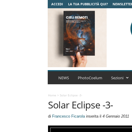
ACCEDI
LA TUA PUBBLICITÀ QUI?
NEWSLETTE
C
o
NEWS
PhotoCoelum
Sezioni
e
l
u
Home
>
Solar Eclipse -3-
Solar Eclipse -3-
m
A
s
di
Francesco Ficarola
inserita il
4 Gennaio 2011
t
r
o