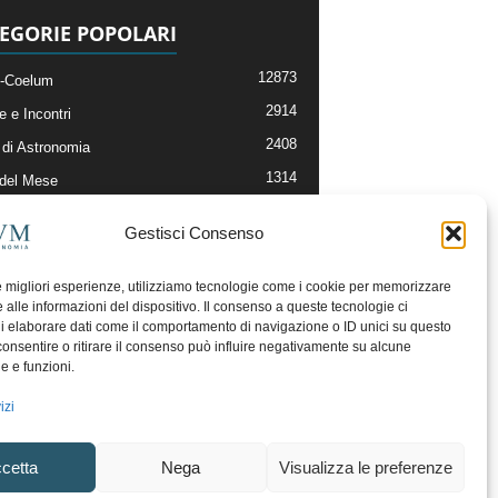
EGORIE POPOLARI
12873
-Coelum
2914
e e Incontri
2408
di Astronomia
1314
 del Mese
364
nomia, Astrofisica e Cosmologia
Gestisci Consenso
268
li e Risorse On-Line
192
og della Redazione
le migliori esperienze, utilizziamo tecnologie come i cookie per memorizzare
 alle informazioni del dispositivo. Il consenso a queste tecnologie ci
i elaborare dati come il comportamento di navigazione o ID unici su questo
consentire o ritirare il consenso può influire negativamente su alcune
he e funzioni.
izi
cetta
Nega
Visualizza le preferenze