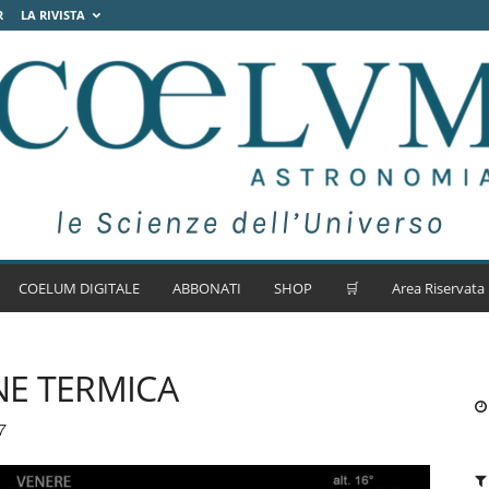
R
LA RIVISTA
COELUM DIGITALE
ABBONATI
SHOP
🛒
Area Riservata
NE TERMICA
7