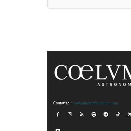
Contattaci:
coelumastro@coelum.com