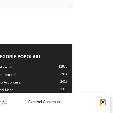
EGORIE POPOLARI
12873
-Coelum
2914
e e Incontri
2412
di Astronomia
1315
 del Mese
365
nomia, Astrofisica e Cosmologia
Gestisci Consenso
268
li e Risorse On-Line
193
og della Redazione