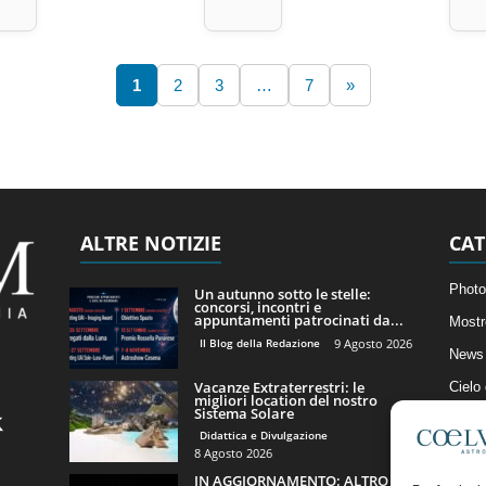
1
2
3
…
7
»
ALTRE NOTIZIE
CAT
Photo
Un autunno sotto le stelle:
concorsi, incontri e
appuntamenti patrocinati da...
Mostr
Il Blog della Redazione
9 Agosto 2026
News 
Vacanze Extraterrestri: le
Cielo
migliori location del nostro
Sistema Solare
Astro
Didattica e Divulgazione
Artico
8 Agosto 2026
IN AGGIORNAMENTO: ALTRO
Il Bl