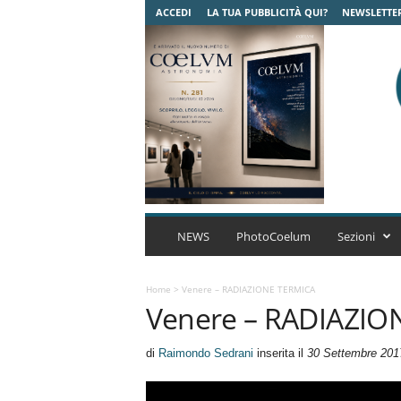
ACCEDI
LA TUA PUBBLICITÀ QUI?
NEWSLETTE
C
o
NEWS
PhotoCoelum
Sezioni
e
l
u
Home
>
Venere – RADIAZIONE TERMICA
Venere – RADIAZIO
m
A
s
di
Raimondo Sedrani
inserita il
30 Settembre 201
t
r
o