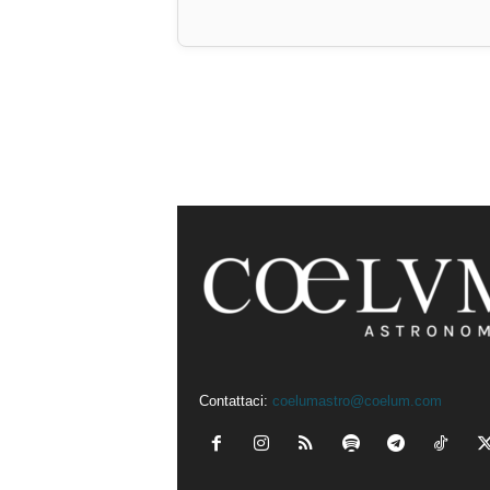
Contattaci:
coelumastro@coelum.com