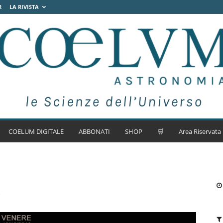
R
LA RIVISTA
COELUM DIGITALE
ABBONATI
SHOP
🛒
Area Riservata