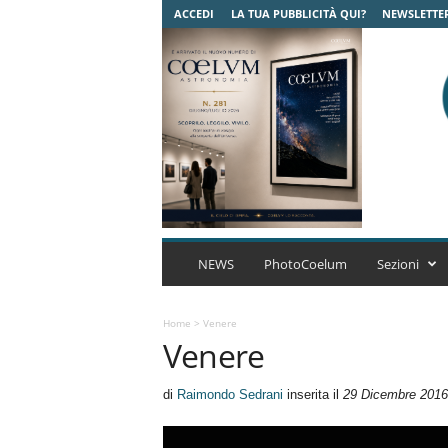
ACCEDI
LA TUA PUBBLICITÀ QUI?
NEWSLETTE
C
o
NEWS
PhotoCoelum
Sezioni
e
l
u
Home
>
Venere
Venere
m
A
s
di
Raimondo Sedrani
inserita il
29 Dicembre 2016
t
r
o