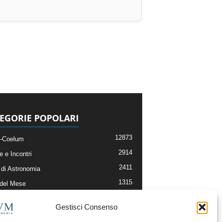
EGORIE POPOLARI
12873
-Coelum
2914
e e Incontri
2411
di Astronomia
1315
 del Mese
365
nomia, Astrofisica e Cosmologia
Gestisci Consenso
268
li e Risorse On-Line