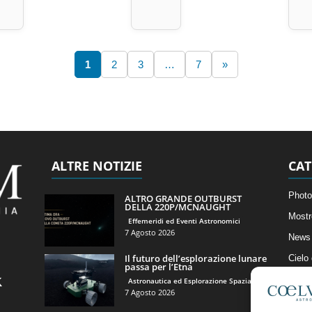
1
2
3
…
7
»
ALTRE NOTIZIE
CAT
Photo
ALTRO GRANDE OUTBURST
DELLA 220P/MCNAUGHT
Mostr
Effemeridi ed Eventi Astronomici
7 Agosto 2026
News 
Il futuro dell’esplorazione lunare
Cielo
passa per l’Etna
Astro
Astronautica ed Esplorazione Spaziale
7 Agosto 2026
Artico