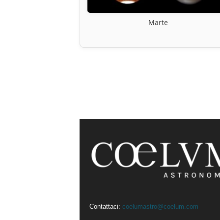
Marte
Contattaci:
coelumastro@coelum.com