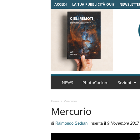
ACCEDI
LA TUA PUBBLICITÀ QUI?
NEWSLETTE
C
o
NEWS
PhotoCoelum
Sezioni
e
l
u
Home
>
Mercurio
Mercurio
m
A
s
di
Raimondo Sedrani
inserita il
9 Novembre 2017
t
r
o