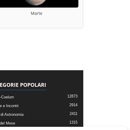
Marte
EGORIE POPOLARI
12873
-Coelum
2914
e e Incontri
2411
di Astronomia
1315
 del Mese