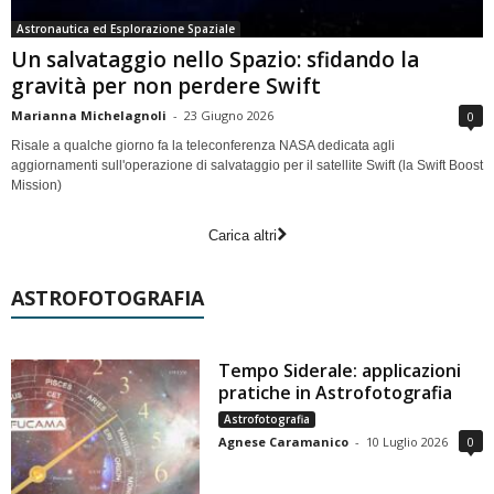
Astronautica ed Esplorazione Spaziale
Un salvataggio nello Spazio: sfidando la
gravità per non perdere Swift
Marianna Michelagnoli
-
23 Giugno 2026
0
Risale a qualche giorno fa la teleconferenza NASA dedicata agli
aggiornamenti sull'operazione di salvataggio per il satellite Swift (la Swift Boost
Mission)
Carica altri
ASTROFOTOGRAFIA
Tempo Siderale: applicazioni
pratiche in Astrofotografia
Astrofotografia
Agnese Caramanico
-
10 Luglio 2026
0