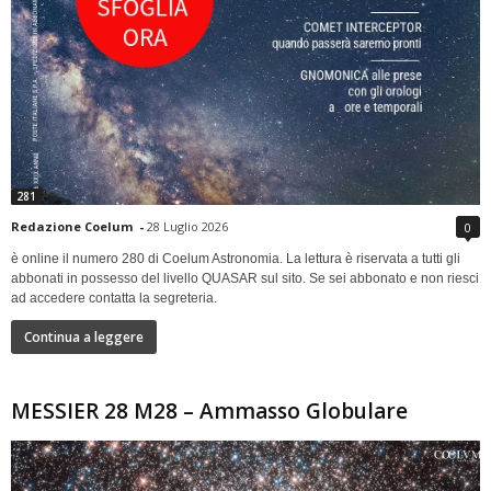
281
Redazione Coelum
-
28 Luglio 2026
0
è online il numero 280 di Coelum Astronomia. La lettura è riservata a tutti gli
abbonati in possesso del livello QUASAR sul sito. Se sei abbonato e non riesci
ad accedere contatta la segreteria.
Continua a leggere
MESSIER 28 M28 – Ammasso Globulare