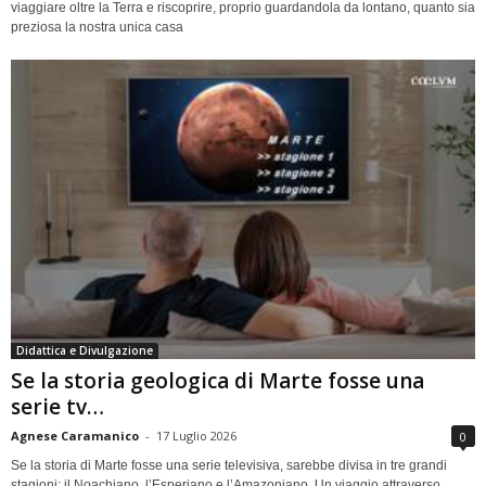
viaggiare oltre la Terra e riscoprire, proprio guardandola da lontano, quanto sia
preziosa la nostra unica casa
Didattica e Divulgazione
Se la storia geologica di Marte fosse una
serie tv…
Agnese Caramanico
-
17 Luglio 2026
0
Se la storia di Marte fosse una serie televisiva, sarebbe divisa in tre grandi
stagioni: il Noachiano, l’Esperiano e l’Amazoniano. Un viaggio attraverso