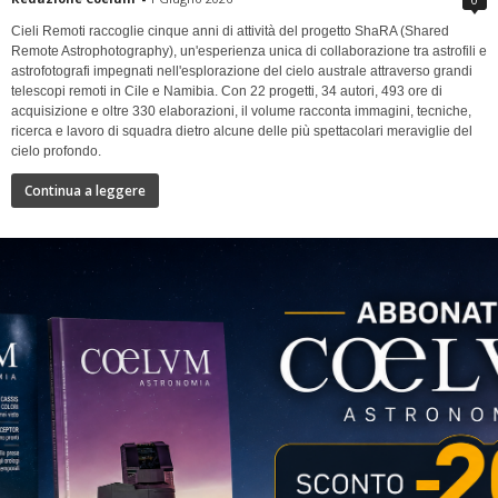
Cieli Remoti raccoglie cinque anni di attività del progetto ShaRA (Shared
Remote Astrophotography), un'esperienza unica di collaborazione tra astrofili e
astrofotografi impegnati nell'esplorazione del cielo australe attraverso grandi
telescopi remoti in Cile e Namibia. Con 22 progetti, 34 autori, 493 ore di
acquisizione e oltre 330 elaborazioni, il volume racconta immagini, tecniche,
ricerca e lavoro di squadra dietro alcune delle più spettacolari meraviglie del
cielo profondo.
Continua a leggere