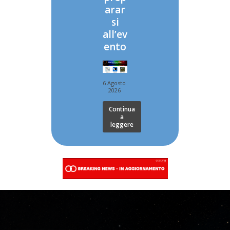
arar
si
all’ev
ento
6 Agosto
2026
Continua
a
leggere