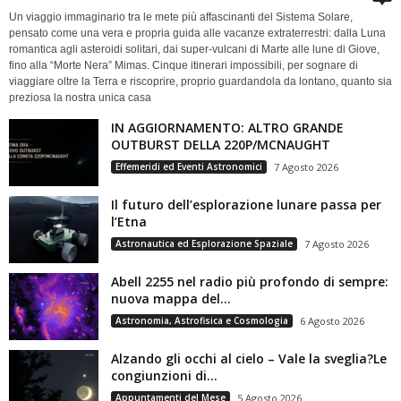
Un viaggio immaginario tra le mete più affascinanti del Sistema Solare,
pensato come una vera e propria guida alle vacanze extraterrestri: dalla Luna
romantica agli asteroidi solitari, dai super-vulcani di Marte alle lune di Giove,
fino alla “Morte Nera” Mimas. Cinque itinerari impossibili, per sognare di
viaggiare oltre la Terra e riscoprire, proprio guardandola da lontano, quanto sia
preziosa la nostra unica casa
IN AGGIORNAMENTO: ALTRO GRANDE
OUTBURST DELLA 220P/MCNAUGHT
Effemeridi ed Eventi Astronomici
7 Agosto 2026
Il futuro dell’esplorazione lunare passa per
l’Etna
Astronautica ed Esplorazione Spaziale
7 Agosto 2026
Abell 2255 nel radio più profondo di sempre:
nuova mappa del...
Astronomia, Astrofisica e Cosmologia
6 Agosto 2026
Alzando gli occhi al cielo – Vale la sveglia?Le
congiunzioni di...
Appuntamenti del Mese
5 Agosto 2026