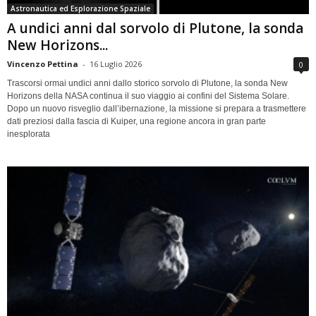
Astronautica ed Esplorazione Spaziale
A undici anni dal sorvolo di Plutone, la sonda
New Horizons...
Vincenzo Pettina
-
16 Luglio 2026
0
Trascorsi ormai undici anni dallo storico sorvolo di Plutone, la sonda New
Horizons della NASA continua il suo viaggio ai confini del Sistema Solare.
Dopo un nuovo risveglio dall’ibernazione, la missione si prepara a trasmettere
dati preziosi dalla fascia di Kuiper, una regione ancora in gran parte
inesplorata