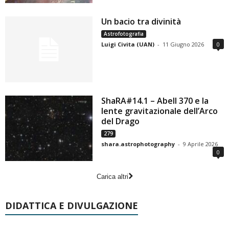
Un bacio tra divinità
Astrofotografia
Luigi Civita (UAN)
-
11 Giugno 2026
0
ShaRA#14.1 – Abell 370 e la
lente gravitazionale dell’Arco
del Drago
279
shara.astrophotography
-
9 Aprile 2026
0
Carica altri
DIDATTICA E DIVULGAZIONE