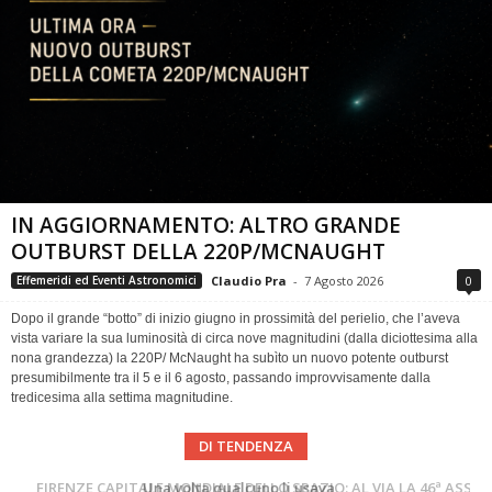
IN AGGIORNAMENTO: ALTRO GRANDE
OUTBURST DELLA 220P/MCNAUGHT
Claudio Pra
-
7 Agosto 2026
0
Effemeridi ed Eventi Astronomici
Dopo il grande “botto” di inizio giugno in prossimità del perielio, che l’aveva
vista variare la sua luminosità di circa nove magnitudini (dalla diciottesima alla
nona grandezza) la 220P/ McNaught ha subìto un nuovo potente outburst
presumibilmente tra il 5 e il 6 agosto, passando improvvisamente dalla
tredicesima alla settima magnitudine.
DI TENDENZA
Cielo del Mese di Agosto 2026
FIRENZE CAPITALE MONDIALE DELLO SPAZIO: AL VIA LA 46ª ASSEMBLEA SCIENTIFICA DEL COSPAR