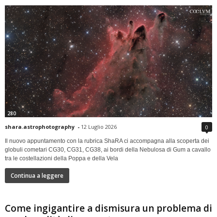
280
shara.astrophotography
-
12 Luglio 2026
0
Il nuovo appuntamento con la rubrica ShaRA ci accompagna alla scoperta dei
globuli cometari CG30, CG31, CG38, ai bordi della Nebulosa di Gum a cavallo
tra le costellazioni della Poppa e della Vela
Continua a leggere
Come ingigantire a dismisura un problema di