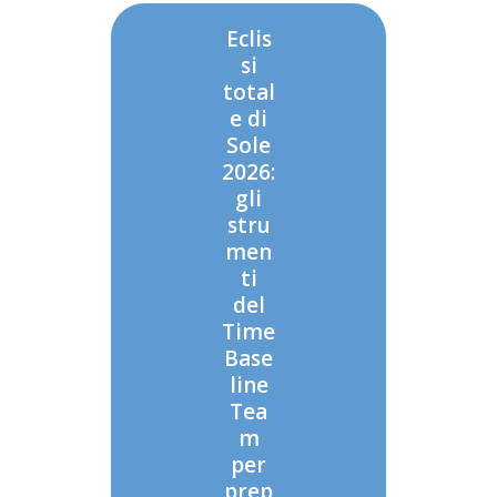
Eclis
si
total
e di
Sole
2026:
gli
stru
men
ti
del
Time
Base
line
Tea
m
per
prep