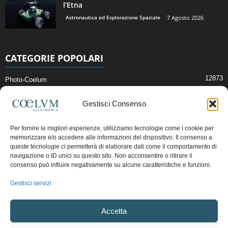
l’Etna
Astronautica ed Esplorazione Spaziale
7 Agosto 2026
CATEGORIE POPOLARI
12873
Photo-Coelum
2914
Mostre e Incontri
Gestisci Consenso
2412
News di Astronomia
1315
Cielo del Mese
Per fornire le migliori esperienze, utilizziamo tecnologie come i cookie per
memorizzare e/o accedere alle informazioni del dispositivo. Il consenso a
365
Astronomia, Astrofisica e Cosmologia
queste tecnologie ci permetterà di elaborare dati come il comportamento di
268
navigazione o ID unici su questo sito. Non acconsentire o ritirare il
Articoli e Risorse On-Line
consenso può influire negativamente su alcune caratteristiche e funzioni.
192
Il Blog della Redazione
Gestisci servizi
Pubblicità:
ads@coelum.com
Accetta
Copyright © 1997 - 2024 vietata la riproduzione.
CF/P.IVA/VAT.C IT.01988340434