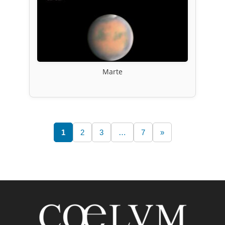
Marte
1
2
3
…
7
»