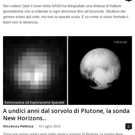
Nel cratere Gale il rover della NASA ha fotografato una distesa di fratture
geometriche che si estende in ogni direzione fino all'orizzonte. Strutture del
genere erano già note, ma mai su questa scala. E su come si siano formate il
team non si sbilancia.
Astronautica ed Esplorazione Spaziale
A undici anni dal sorvolo di Plutone, la sonda
New Horizons...
Vincenzo Pettina
-
16 Luglio 2026
0
Trascorsi ormai undici anni dallo storico sorvolo di Plutone, la sonda New