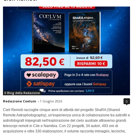
Il Blog della Redazione
Redazione Coelum
-
1 Giugno 2026
0
Cieli Remoti raccoglie cinque anni di attività del progetto ShaRA (Shared
Remote Astrophotography), un'esperienza unica di collaborazione tra astrofili e
astrofotografi impegnati nell'esplorazione del cielo australe attraverso grandi
telescopi remoti in Cile e Namibia. Con 22 progetti, 34 autori, 493 ore di
acquisizione e oltre 330 elaborazioni, il volume racconta immagini, tecniche,