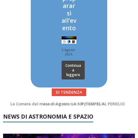
arar
si
all’ev
ento
6 Agosto
2026
Continua
a
leggere
DI TENDENZA
Asteroidi del mese Agosto 2026
Transiti di ISS International Space Station e Tiangong – Agosto 2026
NEWS DI ASTRONOMIA E SPAZIO