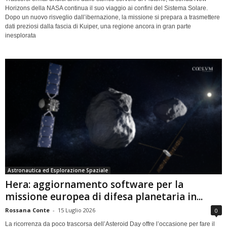
Horizons della NASA continua il suo viaggio ai confini del Sistema Solare.
Dopo un nuovo risveglio dall’ibernazione, la missione si prepara a trasmettere
dati preziosi dalla fascia di Kuiper, una regione ancora in gran parte
inesplorata
Astronautica ed Esplorazione Spaziale
Hera: aggiornamento software per la
missione europea di difesa planetaria in...
Rossana Conte
-
15 Luglio 2026
0
La ricorrenza da poco trascorsa dell’Asteroid Day offre l’occasione per fare il