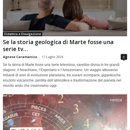
Didattica e Divulgazione
Se la storia geologica di Marte fosse una
serie tv…
Agnese Caramanico
-
17 Luglio 2026
0
Se la storia di Marte fosse una serie televisiva, sarebbe divisa in tre grandi
stagioni: il Noachiano, l’Esperiano e l’Amazoniano. Un viaggio attraverso
miliardi di anni di evoluzione planetaria, tra oceani scomparsi, gigantesche
eruzioni vulcaniche, perdita dell’atmosfera e trasformazione del pianeta nel
mondo arido che osserviamo oggi.