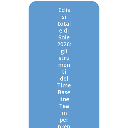
Eclis
si
total
e di
Sole
2026:
gli
stru
men
ti
del
Time
Base
line
Tea
m
per
prep