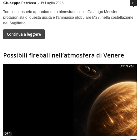
Giuseppe Petricca
-
19 Luglio 2026
0
Torna il consueto appuntamento bimestrale con il Catalogo Messier:
protagonista di questa uscita è l'ammasso globulare M28, nella costellazione
del Sagittario.
Continua a leggere
Possibili fireball nell’atmosfera di Venere
280