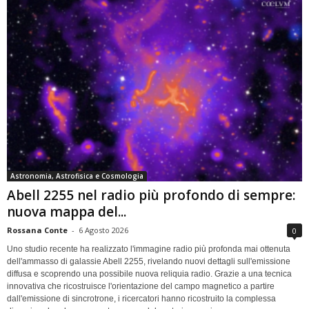
Astronomia, Astrofisica e Cosmologia
Abell 2255 nel radio più profondo di sempre:
nuova mappa del...
Rossana Conte
-
6 Agosto 2026
0
Uno studio recente ha realizzato l'immagine radio più profonda mai ottenuta
dell'ammasso di galassie Abell 2255, rivelando nuovi dettagli sull'emissione
diffusa e scoprendo una possibile nuova reliquia radio. Grazie a una tecnica
innovativa che ricostruisce l'orientazione del campo magnetico a partire
dall'emissione di sincrotrone, i ricercatori hanno ricostruito la complessa