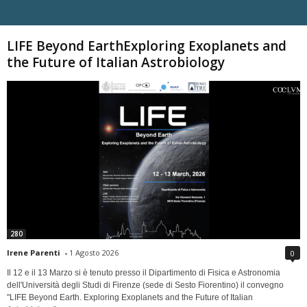
Carica altri
LIFE Beyond EarthExploring Exoplanets and
the Future of Italian Astrobiology
280
Irene Parenti
-
1 Agosto 2026
0
Il 12 e il 13 Marzo si è tenuto presso il Dipartimento di Fisica e Astronomia
dell'Università degli Studi di Firenze (sede di Sesto Fiorentino) il convegno
"LIFE Beyond Earth. Exploring Exoplanets and the Future of Italian