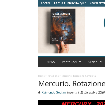
ACCEDI
LA TUA PUBBLICITÀ QUI?
NEWSLETTE
C
o
NEWS
PhotoCoelum
Sezioni
e
l
u
Home
>
Rotazione
>
Mercurio. Rotazione Completa
Mercurio. Rotazion
m
A
s
di
Raimondo Sedrani
inserita il
11 Dicembre 2020
t
r
o