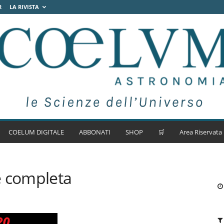
R
LA RIVISTA
COELUM DIGITALE
ABBONATI
SHOP
🛒
Area Riservata
e completa