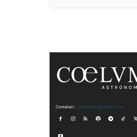
Contattaci:
coelumastro@coelum.com