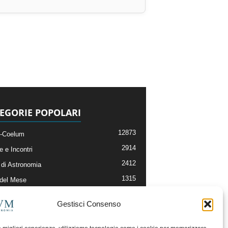
EGORIE POPOLARI
12873
-Coelum
2914
e e Incontri
2412
di Astronomia
1315
 del Mese
365
nomia, Astrofisica e Cosmologia
Gestisci Consenso
268
li e Risorse On-Line
192
og della Redazione