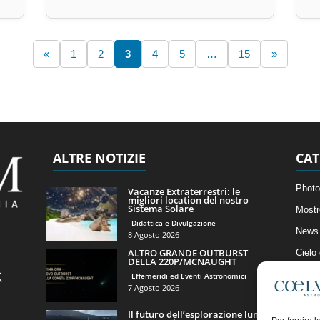
«
1
2
3
4
5
…
15
»
ALTRE NOTIZIE
CAT
Photo
Vacanze Extraterrestri: le
migliori location del nostro
Sistema Solare
Mostr
Didattica e Divulgazione
News 
8 Agosto 2026
ALTRO GRANDE OUTBURST
Cielo
DELLA 220P/MCNAUGHT
Astro
Effemeridi ed Eventi Astronomici
7 Agosto 2026
Artico
Il futuro dell’esplorazione lunare
Il Bl