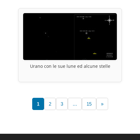
Urano con le sue lune ed alcune stelle
1
2
3
…
15
»