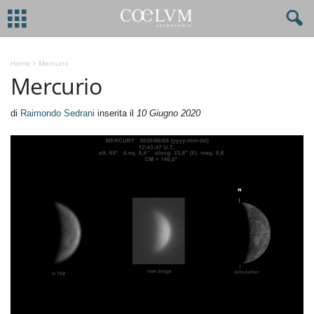
Home
>
Mercurio
Mercurio
di
Raimondo Sedrani
inserita il
10 Giugno 2020