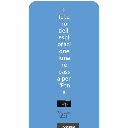
Il
futu
ro
dell’
espl
orazi
one
luna
re
pass
a per
l’Etn
a
7 Agosto
2026
Continua