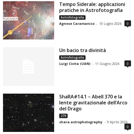
Tempo Siderale: applicazioni
pratiche in Astrofotografia
Astrofotografia
Agnese Caramanico
-
10 Luglio 2026
0
Un bacio tra divinità
Astrofotografia
Luigi Civita (UAN)
-
11 Giugno 2026
0
ShaRA#14.1 – Abell 370 e la
lente gravitazionale dell’Arco
del Drago
279
shara.astrophotography
-
9 Aprile 2026
0