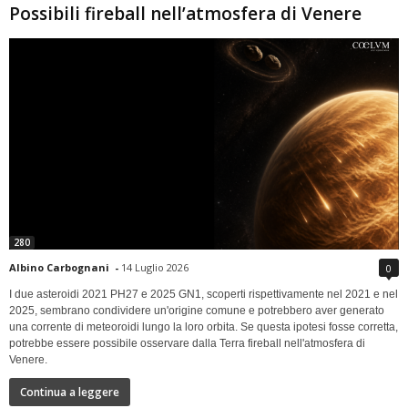
Possibili fireball nell’atmosfera di Venere
280
Albino Carbognani
-
14 Luglio 2026
0
I due asteroidi 2021 PH27 e 2025 GN1, scoperti rispettivamente nel 2021 e nel
2025, sembrano condividere un'origine comune e potrebbero aver generato
una corrente di meteoroidi lungo la loro orbita. Se questa ipotesi fosse corretta,
potrebbe essere possibile osservare dalla Terra fireball nell'atmosfera di
Venere.
Continua a leggere