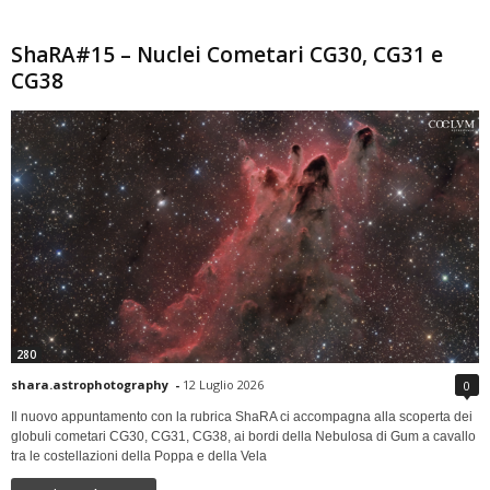
ShaRA#15 – Nuclei Cometari CG30, CG31 e
CG38
280
shara.astrophotography
-
12 Luglio 2026
0
Il nuovo appuntamento con la rubrica ShaRA ci accompagna alla scoperta dei
globuli cometari CG30, CG31, CG38, ai bordi della Nebulosa di Gum a cavallo
tra le costellazioni della Poppa e della Vela