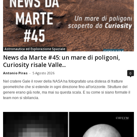
Astronautica ed Esplorazione Spaziale
News da Marte #45: un mare di poligoni,
Curiosity risale Valle...
Antonio Piras
-
5 Agosto 2026
0
Nel cratere Gale il rover della NASA ha fotografato una distesa di fratture
geometriche che si estende in ogni direzione fino all'orizzonte. Strutture del
genere erano già note, ma mai su questa scala. E su come si siano formate il
team non si sbilancia.