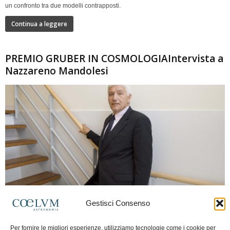
un confronto tra due modelli contrapposti.
Continua a leggere
PREMIO GRUBER IN COSMOLOGIAIntervista a
Nazzareno Mandolesi
280
Gestisci Consenso
Frida Paolella
-
16 Giugno 2026
0
Per fornire le migliori esperienze, utilizziamo tecnologie come i cookie per
Intervista al professor Nazzareno Mandolesi, tra i protagonisti della cosmologia