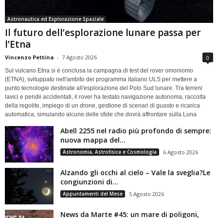
Astronautica ed Esplorazione Spaziale
Il futuro dell’esplorazione lunare passa per
l’Etna
Vincenzo Pettina
-
7 Agosto 2026
0
Sul vulcano Etna si è conclusa la campagna di test del rover omoniomo
(ETNA), sviluppato nell'ambito del programma italiano ULS per mettere a
punto tecnologie destinate all'esplorazione del Polo Sud lunare. Tra terreni
lavici e pendii accidentati, il rover ha testato navigazione autonoma, raccolta
della regolite, impiego di un drone, gestione di scenari di guasto e ricarica
automatica, simulando alcune delle sfide che dovrà affrontare sulla Luna
Abell 2255 nel radio più profondo di sempre:
nuova mappa del...
Astronomia, Astrofisica e Cosmologia
6 Agosto 2026
Alzando gli occhi al cielo – Vale la sveglia?Le
congiunzioni di...
Appuntamenti del Mese
5 Agosto 2026
News da Marte #45: un mare di poligoni,