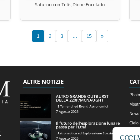
Saturno con Tetis,Dione,Encelado
1
2
3
…
15
»
ALTRE NOTIZIE
CAT
Photo
ALTRO GRANDE OUTBURST
DELLA 220P/MCNAUGHT
Mostr
Effemeridi ed Eventi Astronomici
7 Agosto 2026
News 
Il futuro dell’esplorazione lunare
Cielo
passa per l’Etna
Astro
Astronautica ed Esplorazione Spaziale
7 Agosto 2026