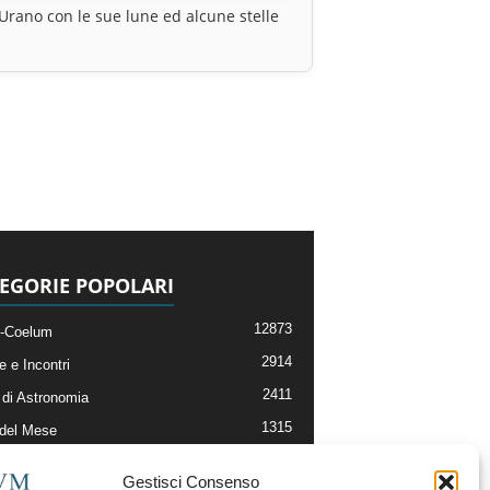
Urano con le sue lune ed alcune stelle
EGORIE POPOLARI
12873
-Coelum
2914
e e Incontri
2411
di Astronomia
1315
 del Mese
365
nomia, Astrofisica e Cosmologia
Gestisci Consenso