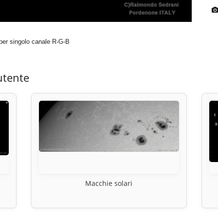
 per singolo canale R-G-B
utente
Macchie solari