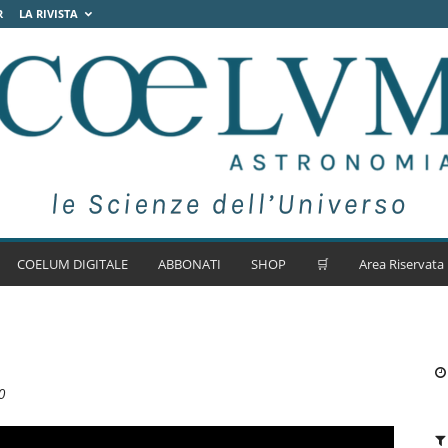
R
LA RIVISTA
COELUM DIGITALE
ABBONATI
SHOP
🛒
Area Riservata
0