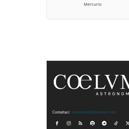
Mercurio
Contattaci:
coelumastro@coelum.com