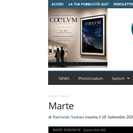
ACCEDI
LA TUA PUBBLICITÀ QUI?
NEWSLETTE
C
o
NEWS
PhotoCoelum
Sezioni
e
l
u
Home
>
Marte
Marte
m
A
s
di
Raimondo Sedrani
inserita il
18 Settembre 202
t
r
o