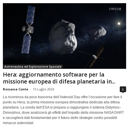
Astronautica ed Esplorazione Spaziale
Hera: aggiornamento software per la
missione europea di difesa planetaria in...
Rossana Conte
-
15 Luglio 2026
0
La ricorrenza da poco trascorsa dell’Asteroid Day offre l’occasione per fare il
punto su Hera, la prima missione europea dimostrativa dedicata alla difesa
planetaria. La sonda dell’ESA si prepara a raggiungere il sistema Didymos–
Dimorphos, dove analizzerà gli effetti dell’impatto della missione NASA DART
e raccoglierà dati fondamentali per il futuro delle strategie contro possibili
minacce asteroidali