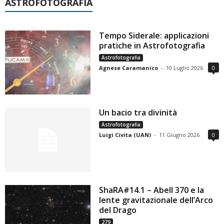
ASTROFOTOGRAFIA
Tempo Siderale: applicazioni
pratiche in Astrofotografia
Astrofotografia
Agnese Caramanico
-
10 Luglio 2026
0
Un bacio tra divinità
Astrofotografia
Luigi Civita (UAN)
-
11 Giugno 2026
0
ShaRA#14.1 – Abell 370 e la
lente gravitazionale dell’Arco
del Drago
279