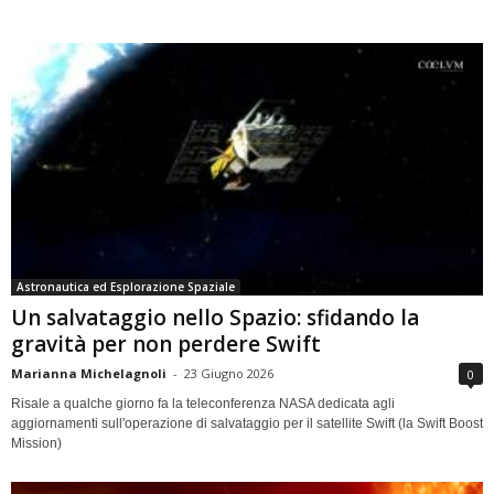
Astronautica ed Esplorazione Spaziale
Un salvataggio nello Spazio: sfidando la
gravità per non perdere Swift
Marianna Michelagnoli
-
23 Giugno 2026
0
Risale a qualche giorno fa la teleconferenza NASA dedicata agli
aggiornamenti sull'operazione di salvataggio per il satellite Swift (la Swift Boost
Mission)