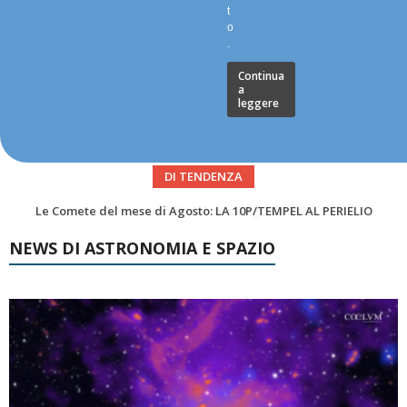
t
o
.
Continua
a
leggere
DI TENDENZA
Asteroidi del mese Agosto 2026
NEWS DI ASTRONOMIA E SPAZIO