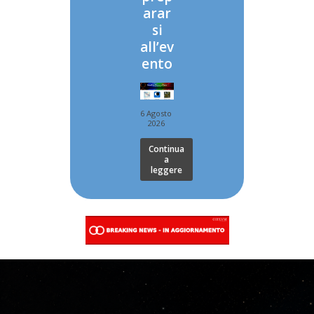
arar
si
all’ev
ento
6 Agosto
2026
Continua
a
leggere