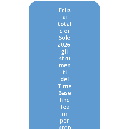
Eclis
si
total
e di
Sole
2026:
gli
stru
men
ti
del
Time
Base
line
Tea
m
per
prep