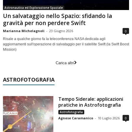
Astronautica ed Esplorazione Spaziale
Un salvataggio nello Spazio: sfidando la
gravità per non perdere Swift
Marianna Michelagnoli
-
23 Giugno 2026
0
Risale a qualche giorno fa la teleconferenza NASA dedicata agli
aggiornamenti sull'operazione di salvataggio per il satellite Swift (la Swift Boost
Mission)
Carica altri
ASTROFOTOGRAFIA
Tempo Siderale: applicazioni
pratiche in Astrofotografia
Astrofotografia
Agnese Caramanico
-
10 Luglio 2026
0