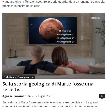
viaggiare oltre la Terra e riscoprire, proprio guardandola da lontano, quanto sia
preziosa la nostra unica casa
Didattica e Divulgazione
Se la storia geologica di Marte fosse una
serie tv…
Agnese Caramanico
-
17 Luglio 2026
0
Se la storia di Marte fosse una serie televisiva, sarebbe divisa in tre grandi
stagioni: il Noachiano, l’Esperiano e l’Amazoniano. Un viaggio attraverso