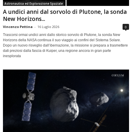
Astronautica ed Esplorazione Spaziale
A undici anni dal sorvolo di Plutone, la sonda
New Horizons...
Vincenzo Pettina
-
16 Luglio 2026
0
Trascorsi ormai undici anni dallo storico sorvolo di Plutone, la sonda New
Horizons della NASA continua il suo viaggio ai confini del Sistema Solare.
Dopo un nuovo risveglio dall’ibernazione, la missione si prepara a trasmettere
dati preziosi dalla fascia di Kuiper, una regione ancora in gran parte
inesplorata