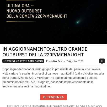
IN AGGIORNAMENTO: ALTRO GRANDE
OUTBURST DELLA 220P/MCNAUGHT
Claudio Pra
-
7 Agosto 2026
0
Effemeridi ed Eventi Astronomici
Dopo il grande “botto” di inizio giugno in prossimità del perielio, che l’aveva
vista variare la sua luminosità di circa nove magnitudini (dalla diciottesima alla
nona grandezza) la 220P/ McNaught ha subìto un nuovo potente outburst
presumibilmente tra il 5 e il 6 agosto, passando improvvisamente dalla
tredicesima alla settima magnitudine.
DI TENDENZA
Cielo del Mese di Agosto 2026
FIRENZE CAPITALE MONDIALE DELLO SPAZIO: AL VIA LA 46ª ASSEMBLEA SCIENTIFICA DEL COSPAR