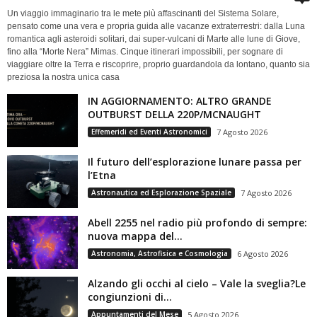
Un viaggio immaginario tra le mete più affascinanti del Sistema Solare,
pensato come una vera e propria guida alle vacanze extraterrestri: dalla Luna
romantica agli asteroidi solitari, dai super-vulcani di Marte alle lune di Giove,
fino alla “Morte Nera” Mimas. Cinque itinerari impossibili, per sognare di
viaggiare oltre la Terra e riscoprire, proprio guardandola da lontano, quanto sia
preziosa la nostra unica casa
IN AGGIORNAMENTO: ALTRO GRANDE
OUTBURST DELLA 220P/MCNAUGHT
Effemeridi ed Eventi Astronomici
7 Agosto 2026
Il futuro dell’esplorazione lunare passa per
l’Etna
Astronautica ed Esplorazione Spaziale
7 Agosto 2026
Abell 2255 nel radio più profondo di sempre:
nuova mappa del...
Astronomia, Astrofisica e Cosmologia
6 Agosto 2026
Alzando gli occhi al cielo – Vale la sveglia?Le
congiunzioni di...
Appuntamenti del Mese
5 Agosto 2026