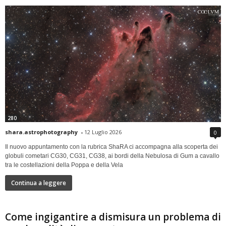
280
shara.astrophotography
-
12 Luglio 2026
0
Il nuovo appuntamento con la rubrica ShaRA ci accompagna alla scoperta dei
globuli cometari CG30, CG31, CG38, ai bordi della Nebulosa di Gum a cavallo
tra le costellazioni della Poppa e della Vela
Continua a leggere
Come ingigantire a dismisura un problema di