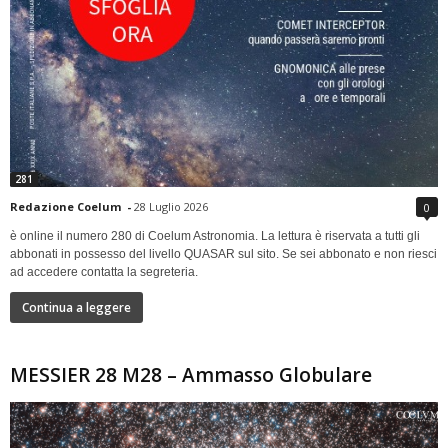
281
Redazione Coelum
-
28 Luglio 2026
0
è online il numero 280 di Coelum Astronomia. La lettura è riservata a tutti gli
abbonati in possesso del livello QUASAR sul sito. Se sei abbonato e non riesci
ad accedere contatta la segreteria.
Continua a leggere
MESSIER 28 M28 – Ammasso Globulare