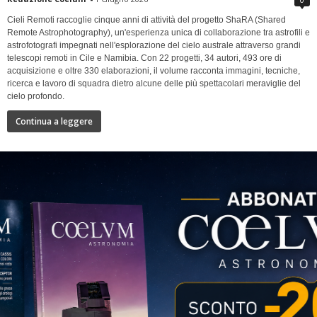
Cieli Remoti raccoglie cinque anni di attività del progetto ShaRA (Shared
Remote Astrophotography), un'esperienza unica di collaborazione tra astrofili e
astrofotografi impegnati nell'esplorazione del cielo australe attraverso grandi
telescopi remoti in Cile e Namibia. Con 22 progetti, 34 autori, 493 ore di
acquisizione e oltre 330 elaborazioni, il volume racconta immagini, tecniche,
ricerca e lavoro di squadra dietro alcune delle più spettacolari meraviglie del
cielo profondo.
Continua a leggere