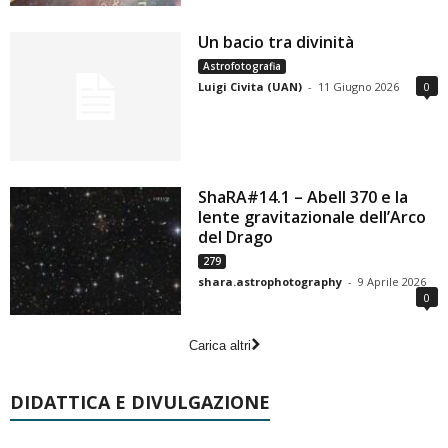
Un bacio tra divinità
Astrofotografia
Luigi Civita (UAN)
-
11 Giugno 2026
0
ShaRA#14.1 – Abell 370 e la
lente gravitazionale dell’Arco
del Drago
279
shara.astrophotography
-
9 Aprile 2026
0
Carica altri
DIDATTICA E DIVULGAZIONE