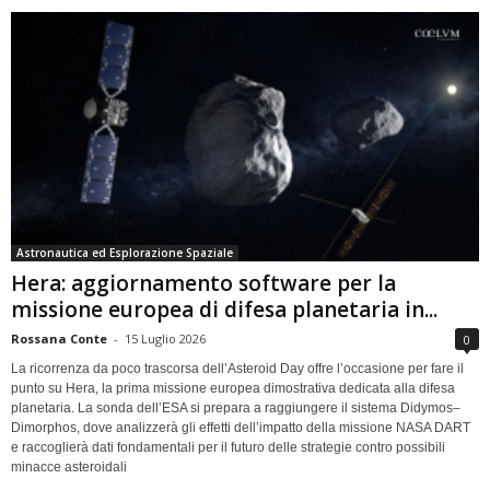
Astronautica ed Esplorazione Spaziale
Hera: aggiornamento software per la
missione europea di difesa planetaria in...
Rossana Conte
-
15 Luglio 2026
0
La ricorrenza da poco trascorsa dell’Asteroid Day offre l’occasione per fare il
punto su Hera, la prima missione europea dimostrativa dedicata alla difesa
planetaria. La sonda dell’ESA si prepara a raggiungere il sistema Didymos–
Dimorphos, dove analizzerà gli effetti dell’impatto della missione NASA DART
e raccoglierà dati fondamentali per il futuro delle strategie contro possibili
minacce asteroidali