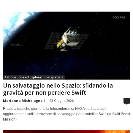
Astronautica ed Esplorazione Spaziale
Un salvataggio nello Spazio: sfidando la
gravità per non perdere Swift
Marianna Michelagnoli
-
23 Giugno 2026
0
Risale a qualche giorno fa la teleconferenza NASA dedicata agli
aggiornamenti sull'operazione di salvataggio per il satellite Swift (la Swift Boost
Mission)