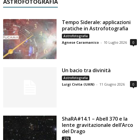
ASTROFOTOGRAFIA
Tempo Siderale: applicazioni
pratiche in Astrofotografia
Astrofotografia
Agnese Caramanico
-
10 Luglio 2026
0
Un bacio tra divinità
Astrofotografia
Luigi Civita (UAN)
-
11 Giugno 2026
0
ShaRA#14.1 – Abell 370 e la
lente gravitazionale dell’Arco
del Drago
279