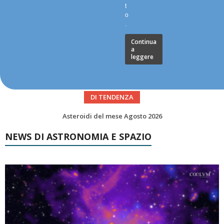
t
o
.
Continua
a
leggere
DI TENDENZA
Transiti di ISS International Space Station e Tiangong – Agosto 2026
NEWS DI ASTRONOMIA E SPAZIO