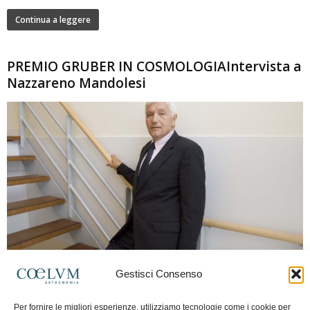
Continua a leggere
PREMIO GRUBER IN COSMOLOGIAIntervista a
Nazzareno Mandolesi
280
Gestisci Consenso
Frida Paolella
-
16 Giugno 2026
0
Intervista al professor Nazzareno Mandolesi, tra i protagonisti della cosmologia
Per fornire le migliori esperienze, utilizziamo tecnologie come i cookie per
spaziale europea e della missione Planck. Il dialogo ripercorre i principali