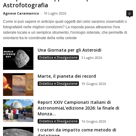
Astrofotografia
Agnese Caramanico
-
10 Luglio 2026
0
Come si può sapere in anticipo quali oggetti del cielo saranno osservabili o
fotografabili nelle migliori condizioni? La risposta passa attraverso l'ora
siderale locale e un semplice strumento, l'orologio siderale, che permette di
orientarsi tra le coordinate della volta celeste
Una Giornata per gli Asteroidi
Didattica e Divulgazione
3 Luglio 2026
Marte, il pianeta dei record
Didattica e Divulgazione
19 Giugno 2026
Report XXIV Campionati Italiani di
AstronomiaL'edizione 2026: la finale di
Monza...
Didattica e Divulgazione
16 Giugno 2026
I crateri da impatto come metodo di
datazione