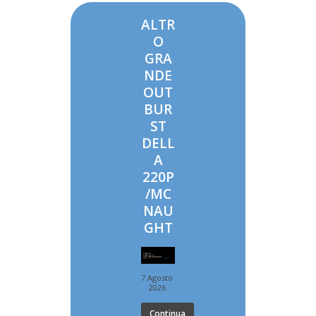
ALTR
O
GRA
NDE
OUT
BUR
ST
DELL
A
220P
/MC
NAU
GHT
7 Agosto
2026
Continua