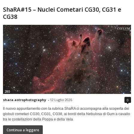
ShaRA#15 – Nuclei Cometari CG30, CG31 e
CG38
280
shara.astrophotography
-
12 Luglio 2026
0
Il nuovo appuntamento con la rubrica ShaRA ci accompagna alla scoperta dei
globuli cometari CG30, CG31, CG38, ai bordi della Nebulosa di Gum a cavallo
tra le costellazioni della Poppa e della Vela
Continua a leggere