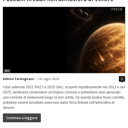
280
Albino Carbognani
-
14 Luglio 2026
0
I due asteroidi 2021 PH27 e 2025 GN1, scoperti rispettivamente nel 2021 e nel
2025, sembrano condividere un'origine comune e potrebbero aver generato
una corrente di meteoroidi lungo la loro orbita. Se questa ipotesi fosse corretta,
potrebbe essere possibile osservare dalla Terra fireball nell'atmosfera di
Venere.
Continua a leggere