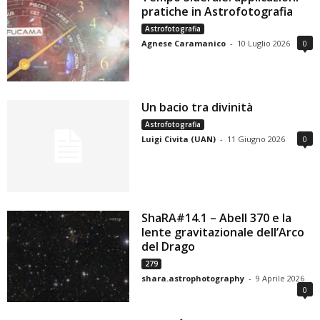
pratiche in Astrofotografia
Astrofotografia
Agnese Caramanico
-
10 Luglio 2026
0
Un bacio tra divinità
Astrofotografia
Luigi Civita (UAN)
-
11 Giugno 2026
0
ShaRA#14.1 – Abell 370 e la
lente gravitazionale dell’Arco
del Drago
279
shara.astrophotography
-
9 Aprile 2026
0