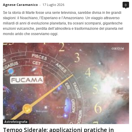
Agnese Caramanico
-
17 Luglio 2026
0
Se la storia di Marte fosse una serie televisiva, sarebbe divisa in tre grandi
stagioni: il Noachiano, l’Esperiano e l’Amazoniano. Un viaggio attraverso
miliardi di anni di evoluzione planetaria, tra oceani scomparsi, gigantesche
eruzioni vulcaniche, perdita dell’atmosfera e trasformazione del pianeta nel
mondo arido che osserviamo oggi.
Astrofotografia
Tempo Siderale: applicazioni pratiche in