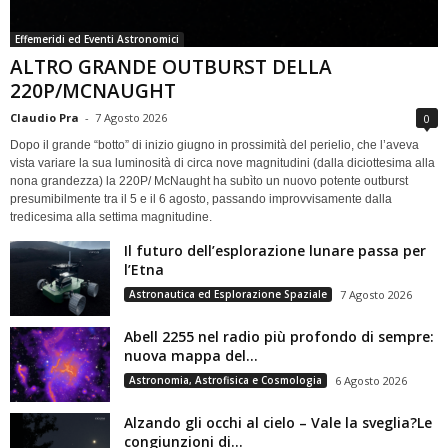
Effemeridi ed Eventi Astronomici
ALTRO GRANDE OUTBURST DELLA
220P/MCNAUGHT
Claudio Pra
-
7 Agosto 2026
0
Dopo il grande “botto” di inizio giugno in prossimità del perielio, che l’aveva
vista variare la sua luminosità di circa nove magnitudini (dalla diciottesima alla
nona grandezza) la 220P/ McNaught ha subìto un nuovo potente outburst
presumibilmente tra il 5 e il 6 agosto, passando improvvisamente dalla
tredicesima alla settima magnitudine.
Il futuro dell’esplorazione lunare passa per
l’Etna
Astronautica ed Esplorazione Spaziale
7 Agosto 2026
Abell 2255 nel radio più profondo di sempre:
nuova mappa del...
Astronomia, Astrofisica e Cosmologia
6 Agosto 2026
Alzando gli occhi al cielo – Vale la sveglia?Le
congiunzioni di...