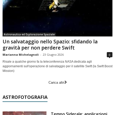
Astronautica ed Esplorazione Spaziale
Un salvataggio nello Spazio: sfidando la
gravità per non perdere Swift
Marianna Michelagnoli
-
23 Giugno 2026
0
Risale a qualche giorno fa la teleconferenza NASA dedicata agli
aggiornamenti sull'operazione di salvataggio per il satellite Swift (la Swift Boost
Mission)
Carica altri
ASTROFOTOGRAFIA
Tempo Siderale: applicazioni