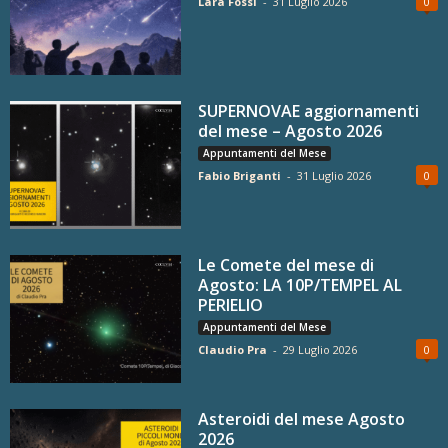
Lara Fossi
-
31 Luglio 2026
0
SUPERNOVAE aggiornamenti
del mese – Agosto 2026
Appuntamenti del Mese
Fabio Briganti
-
31 Luglio 2026
0
Le Comete del mese di
Agosto: LA 10P/TEMPEL AL
PERIELIO
Appuntamenti del Mese
Claudio Pra
-
29 Luglio 2026
0
Asteroidi del mese Agosto
2026