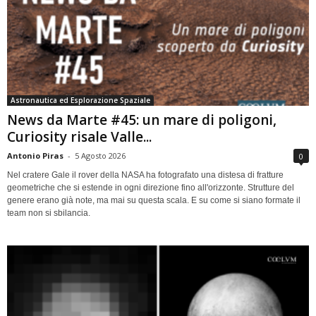
Astronautica ed Esplorazione Spaziale
News da Marte #45: un mare di poligoni,
Curiosity risale Valle...
Antonio Piras
-
5 Agosto 2026
0
Nel cratere Gale il rover della NASA ha fotografato una distesa di fratture
geometriche che si estende in ogni direzione fino all'orizzonte. Strutture del
genere erano già note, ma mai su questa scala. E su come si siano formate il
team non si sbilancia.