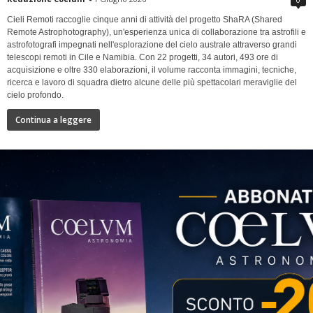
Cieli Remoti raccoglie cinque anni di attività del progetto ShaRA (Shared
Remote Astrophotography), un'esperienza unica di collaborazione tra astrofili e
astrofotografi impegnati nell'esplorazione del cielo australe attraverso grandi
telescopi remoti in Cile e Namibia. Con 22 progetti, 34 autori, 493 ore di
acquisizione e oltre 330 elaborazioni, il volume racconta immagini, tecniche,
ricerca e lavoro di squadra dietro alcune delle più spettacolari meraviglie del
cielo profondo.
Continua a leggere