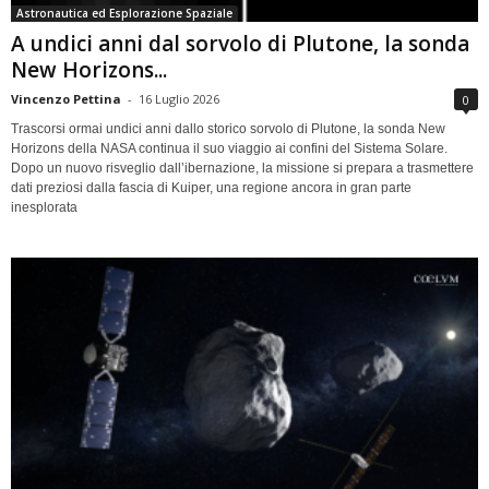
Astronautica ed Esplorazione Spaziale
A undici anni dal sorvolo di Plutone, la sonda
New Horizons...
Vincenzo Pettina
-
16 Luglio 2026
0
Trascorsi ormai undici anni dallo storico sorvolo di Plutone, la sonda New
Horizons della NASA continua il suo viaggio ai confini del Sistema Solare.
Dopo un nuovo risveglio dall’ibernazione, la missione si prepara a trasmettere
dati preziosi dalla fascia di Kuiper, una regione ancora in gran parte
inesplorata