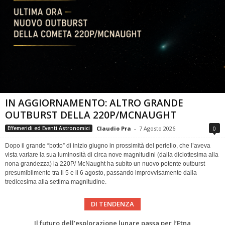
IN AGGIORNAMENTO: ALTRO GRANDE
OUTBURST DELLA 220P/MCNAUGHT
Claudio Pra
-
7 Agosto 2026
0
Effemeridi ed Eventi Astronomici
Dopo il grande “botto” di inizio giugno in prossimità del perielio, che l’aveva
vista variare la sua luminosità di circa nove magnitudini (dalla diciottesima alla
nona grandezza) la 220P/ McNaught ha subìto un nuovo potente outburst
presumibilmente tra il 5 e il 6 agosto, passando improvvisamente dalla
tredicesima alla settima magnitudine.
DI TENDENZA
Eclissi totale di Sole 2026: gli strumenti del Time Baseline Team per prepararsi all’evento