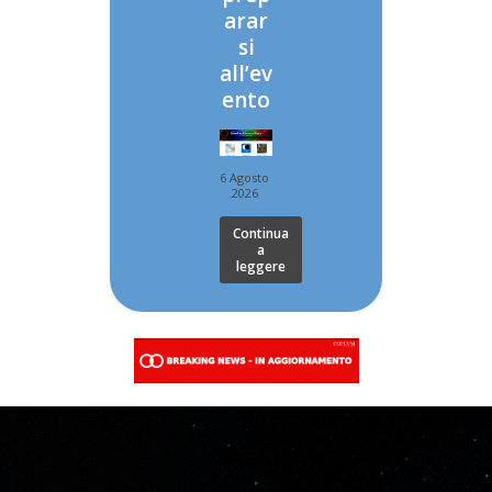
arar
si
all’ev
ento
6 Agosto
2026
Continua
a
leggere