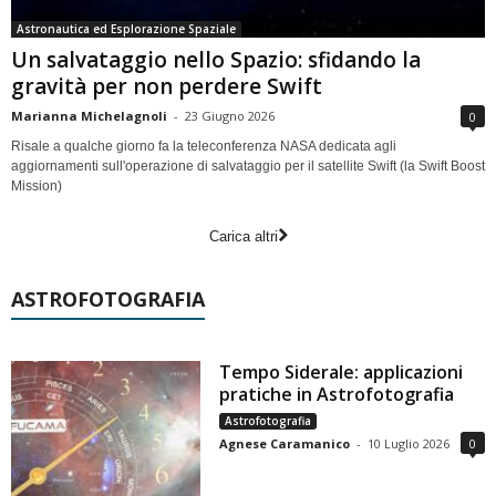
Astronautica ed Esplorazione Spaziale
Un salvataggio nello Spazio: sfidando la
gravità per non perdere Swift
Marianna Michelagnoli
-
23 Giugno 2026
0
Risale a qualche giorno fa la teleconferenza NASA dedicata agli
aggiornamenti sull'operazione di salvataggio per il satellite Swift (la Swift Boost
Mission)
Carica altri
ASTROFOTOGRAFIA
Tempo Siderale: applicazioni
pratiche in Astrofotografia
Astrofotografia
Agnese Caramanico
-
10 Luglio 2026
0