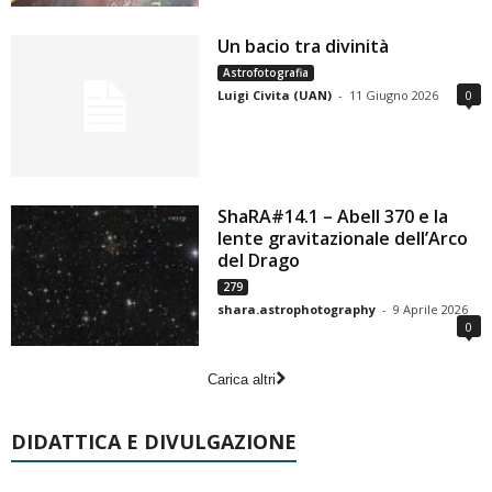
Un bacio tra divinità
Astrofotografia
Luigi Civita (UAN)
-
11 Giugno 2026
0
ShaRA#14.1 – Abell 370 e la
lente gravitazionale dell’Arco
del Drago
279
shara.astrophotography
-
9 Aprile 2026
0
Carica altri
DIDATTICA E DIVULGAZIONE