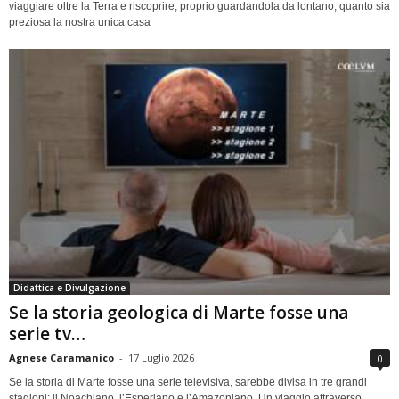
viaggiare oltre la Terra e riscoprire, proprio guardandola da lontano, quanto sia
preziosa la nostra unica casa
Didattica e Divulgazione
Se la storia geologica di Marte fosse una
serie tv…
Agnese Caramanico
-
17 Luglio 2026
0
Se la storia di Marte fosse una serie televisiva, sarebbe divisa in tre grandi
stagioni: il Noachiano, l’Esperiano e l’Amazoniano. Un viaggio attraverso