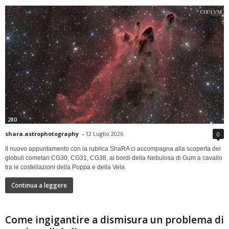
280
shara.astrophotography
-
12 Luglio 2026
0
Il nuovo appuntamento con la rubrica ShaRA ci accompagna alla scoperta dei
globuli cometari CG30, CG31, CG38, ai bordi della Nebulosa di Gum a cavallo
tra le costellazioni della Poppa e della Vela
Continua a leggere
Come ingigantire a dismisura un problema di