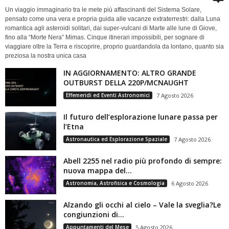
Un viaggio immaginario tra le mete più affascinanti del Sistema Solare,
pensato come una vera e propria guida alle vacanze extraterrestri: dalla Luna
romantica agli asteroidi solitari, dai super-vulcani di Marte alle lune di Giove,
fino alla “Morte Nera” Mimas. Cinque itinerari impossibili, per sognare di
viaggiare oltre la Terra e riscoprire, proprio guardandola da lontano, quanto sia
preziosa la nostra unica casa
IN AGGIORNAMENTO: ALTRO GRANDE
OUTBURST DELLA 220P/MCNAUGHT
Effemeridi ed Eventi Astronomici
7 Agosto 2026
Il futuro dell’esplorazione lunare passa per
l’Etna
Astronautica ed Esplorazione Spaziale
7 Agosto 2026
Abell 2255 nel radio più profondo di sempre:
nuova mappa del...
Astronomia, Astrofisica e Cosmologia
6 Agosto 2026
Alzando gli occhi al cielo – Vale la sveglia?Le
congiunzioni di...
Appuntamenti del Mese
5 Agosto 2026