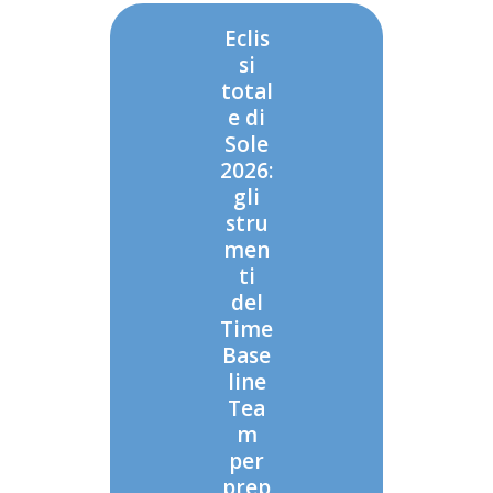
Eclis
si
total
e di
Sole
2026:
gli
stru
men
ti
del
Time
Base
line
Tea
m
per
prep