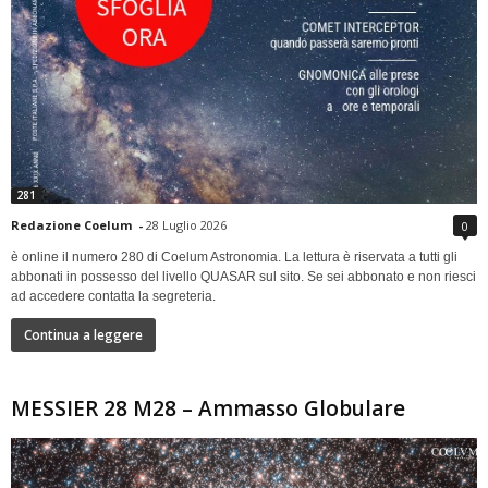
281
Redazione Coelum
-
28 Luglio 2026
0
è online il numero 280 di Coelum Astronomia. La lettura è riservata a tutti gli
abbonati in possesso del livello QUASAR sul sito. Se sei abbonato e non riesci
ad accedere contatta la segreteria.
Continua a leggere
MESSIER 28 M28 – Ammasso Globulare