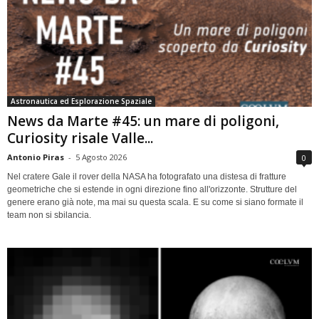
Astronautica ed Esplorazione Spaziale
News da Marte #45: un mare di poligoni,
Curiosity risale Valle...
Antonio Piras
-
5 Agosto 2026
0
Nel cratere Gale il rover della NASA ha fotografato una distesa di fratture
geometriche che si estende in ogni direzione fino all'orizzonte. Strutture del
genere erano già note, ma mai su questa scala. E su come si siano formate il
team non si sbilancia.