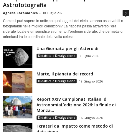
Astrofotografia
Agnese Caramanico
-
10 Luglio 2026
0
Come si può sapere in anticipo quali oggetti del cielo saranno osservabili o
fotografabili nelle migliori condizioni? La risposta passa attraverso l'ora
siderale locale e un semplice strumento, l'orologio siderale, che permette di
orientarsi tra le coordinate della volta celeste
Una Giornata per gli Asteroidi
Didattica e Divulgazione
3 Luglio 2026
Marte, il pianeta dei record
Didattica e Divulgazione
19 Giugno 2026
Report XXIV Campionati Italiani di
AstronomiaL'edizione 2026: la finale di
Monza...
Didattica e Divulgazione
16 Giugno 2026
I crateri da impatto come metodo di
datazione