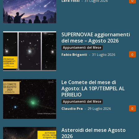
Lara Fossi
-
31 Luglio 2026
0
SUPERNOVAE aggiornamenti
del mese – Agosto 2026
Appuntamenti del Mese
Fabio Briganti
-
31 Luglio 2026
0
Le Comete del mese di
Agosto: LA 10P/TEMPEL AL
PERIELIO
Appuntamenti del Mese
Claudio Pra
-
29 Luglio 2026
0
Asteroidi del mese Agosto
2026