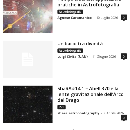
pratiche in Astrofotografia
Astrofotografia
Agnese Caramanico
-
10 Luglio 2026
0
Un bacio tra divinità
Astrofotografia
Luigi Civita (UAN)
-
11 Giugno 2026
0
ShaRA#14.1 – Abell 370 e la
lente gravitazionale dell’Arco
del Drago
279
shara.astrophotography
-
9 Aprile 2026
0