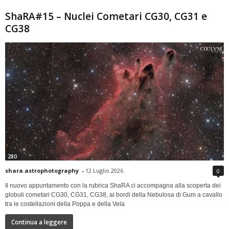
ShaRA#15 – Nuclei Cometari CG30, CG31 e
CG38
280
shara.astrophotography
-
12 Luglio 2026
0
Il nuovo appuntamento con la rubrica ShaRA ci accompagna alla scoperta dei
globuli cometari CG30, CG31, CG38, ai bordi della Nebulosa di Gum a cavallo
tra le costellazioni della Poppa e della Vela
Continua a leggere