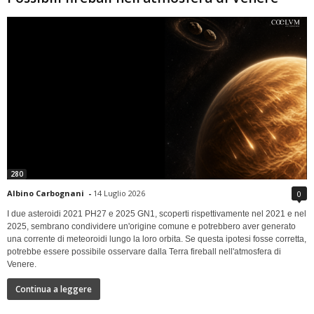
280
Albino Carbognani
-
14 Luglio 2026
0
I due asteroidi 2021 PH27 e 2025 GN1, scoperti rispettivamente nel 2021 e nel
2025, sembrano condividere un'origine comune e potrebbero aver generato
una corrente di meteoroidi lungo la loro orbita. Se questa ipotesi fosse corretta,
potrebbe essere possibile osservare dalla Terra fireball nell'atmosfera di
Venere.
Continua a leggere