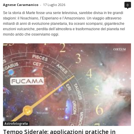
Agnese Caramanico
-
17 Luglio 2026
0
Se la storia di Marte fosse una serie televisiva, sarebbe divisa in tre grandi
stagioni: il Noachiano, l’Esperiano e l’Amazoniano. Un viaggio attraverso
miliardi di anni di evoluzione planetaria, tra oceani scomparsi, gigantesche
eruzioni vulcaniche, perdita dell’atmosfera e trasformazione del pianeta nel
mondo arido che osserviamo oggi.
Astrofotografia
Tempo Siderale: applicazioni pratiche in