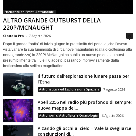
Effemeridi ed Eventi Astronomici
ALTRO GRANDE OUTBURST DELLA
220P/MCNAUGHT
Claudio Pra
-
7 Agosto 2026
0
Dopo il grande “botto” di inizio giugno in prossimità del perielio, che l’aveva
vista variare la sua luminosità di circa nove magnitudini (dalla diciottesima alla
nona grandezza) la 220P/ McNaught ha subìto un nuovo potente outburst
presumibilmente tra il 5 e il 6 agosto, passando improvvisamente dalla
tredicesima alla settima magnitudine.
Il futuro dell’esplorazione lunare passa per
l’Etna
Astronautica ed Esplorazione Spaziale
7 Agosto 2026
Abell 2255 nel radio più profondo di sempre:
nuova mappa del...
Astronomia, Astrofisica e Cosmologia
6 Agosto 2026
Alzando gli occhi al cielo – Vale la sveglia?Le
congiunzioni di...