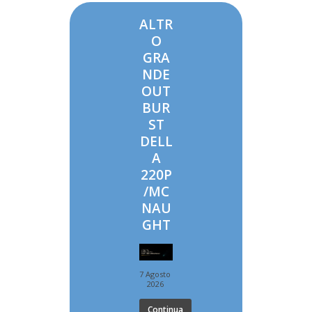
ALTR
O
GRA
NDE
OUT
BUR
ST
DELL
A
220P
/MC
NAU
GHT
7 Agosto
2026
Continua