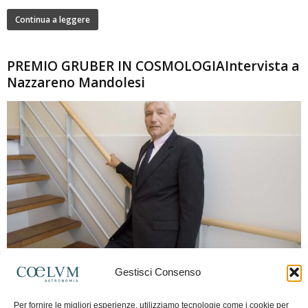
Continua a leggere
PREMIO GRUBER IN COSMOLOGIAIntervista a
Nazzareno Mandolesi
280
Gestisci Consenso
Frida Paolella
-
16 Giugno 2026
0
Intervista al professor Nazzareno Mandolesi, tra i protagonisti della cosmologia
Per fornire le migliori esperienze, utilizziamo tecnologie come i cookie per
spaziale europea e della missione Planck. Il dialogo ripercorre i principali