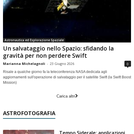
Astronautica ed Esplorazione Spaziale
Un salvataggio nello Spazio: sfidando la
gravità per non perdere Swift
Marianna Michelagnoli
-
23 Giugno 2026
0
Risale a qualche giorno fa la teleconferenza NASA dedicata agli
aggiornamenti sull'operazione di salvataggio per il satellite Swift (la Swift Boost
Mission)
Carica altri
ASTROFOTOGRAFIA
Tempo Siderale: applicazioni