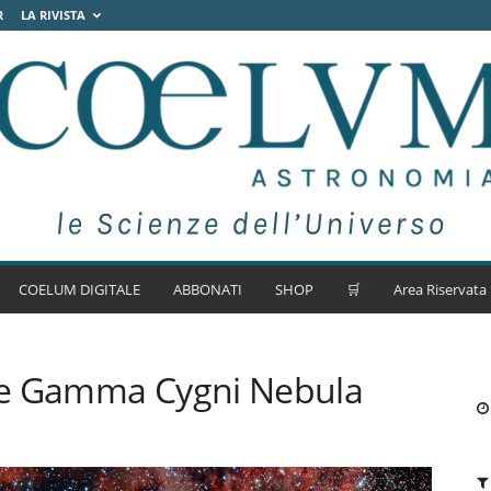
R
LA RIVISTA
COELUM DIGITALE
ABBONATI
SHOP
🛒
Area Riservata
he Gamma Cygni Nebula