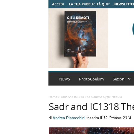
ACCEDI
LA TUA PUBBLICITÀ QUI?
NEWSLETTE
C
o
NEWS
PhotoCoelum
Sezioni
e
l
u
Home
>
Sadr And IC1318 The Gamma Cygni Nebula
Sadr and IC1318 T
m
A
s
di
Andrea Pistocchini
inserita il
12 Ottobre 2014
t
r
o