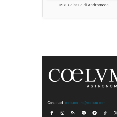
M31 Galassia di Andromeda
Contattaci:
coelumastro@coelum.com