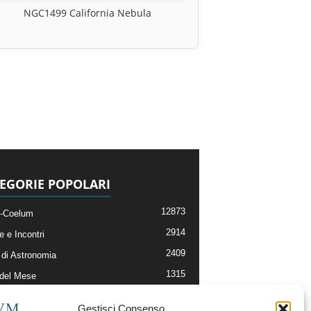
NGC1499 California Nebula
EGORIE POPOLARI
12873
-Coelum
2914
e e Incontri
2409
di Astronomia
1315
 del Mese
365
nomia, Astrofisica e Cosmologia
Gestisci Consenso