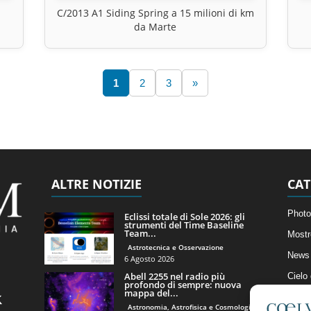
C/2013 A1 Siding Spring a 15 milioni di km
da Marte
1
2
3
»
ALTRE NOTIZIE
CAT
Photo
Eclissi totale di Sole 2026: gli
strumenti del Time Baseline
Team...
Mostr
Astrotecnica e Osservazione
News 
6 Agosto 2026
Abell 2255 nel radio più
Cielo
profondo di sempre: nuova
mappa del...
Astro
Astronomia, Astrofisica e Cosmologia