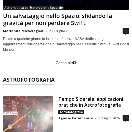
Astronautica ed Esplorazione Spaziale
Un salvataggio nello Spazio: sfidando la
gravità per non perdere Swift
Marianna Michelagnoli
-
23 Giugno 2026
0
Risale a qualche giorno fa la teleconferenza NASA dedicata agli
aggiornamenti sull'operazione di salvataggio per il satellite Swift (la Swift Boost
Mission)
Carica altri
ASTROFOTOGRAFIA
Tempo Siderale: applicazioni
pratiche in Astrofotografia
Astrofotografia
Agnese Caramanico
-
10 Luglio 2026
0