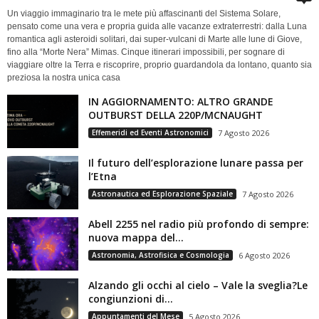
Un viaggio immaginario tra le mete più affascinanti del Sistema Solare,
pensato come una vera e propria guida alle vacanze extraterrestri: dalla Luna
romantica agli asteroidi solitari, dai super-vulcani di Marte alle lune di Giove,
fino alla “Morte Nera” Mimas. Cinque itinerari impossibili, per sognare di
viaggiare oltre la Terra e riscoprire, proprio guardandola da lontano, quanto sia
preziosa la nostra unica casa
IN AGGIORNAMENTO: ALTRO GRANDE
OUTBURST DELLA 220P/MCNAUGHT
Effemeridi ed Eventi Astronomici
7 Agosto 2026
Il futuro dell’esplorazione lunare passa per
l’Etna
Astronautica ed Esplorazione Spaziale
7 Agosto 2026
Abell 2255 nel radio più profondo di sempre:
nuova mappa del...
Astronomia, Astrofisica e Cosmologia
6 Agosto 2026
Alzando gli occhi al cielo – Vale la sveglia?Le
congiunzioni di...
Appuntamenti del Mese
5 Agosto 2026