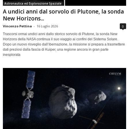
Astronautica ed Esplorazione Spaziale
A undici anni dal sorvolo di Plutone, la sonda
New Horizons...
Vincenzo Pettina
-
16 Luglio 2026
0
Trascorsi ormai undici anni dallo storico sorvolo di Plutone, la sonda New
Horizons della NASA continua il suo viaggio ai confini del Sistema Solare.
Dopo un nuovo risveglio dall’ibernazione, la missione si prepara a trasmettere
dati preziosi dalla fascia di Kuiper, una regione ancora in gran parte
inesplorata