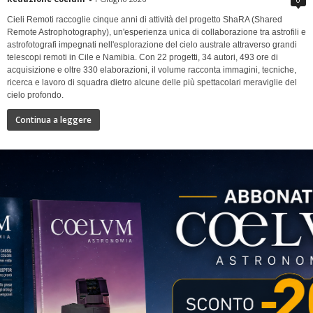
Cieli Remoti raccoglie cinque anni di attività del progetto ShaRA (Shared
Remote Astrophotography), un'esperienza unica di collaborazione tra astrofili e
astrofotografi impegnati nell'esplorazione del cielo australe attraverso grandi
telescopi remoti in Cile e Namibia. Con 22 progetti, 34 autori, 493 ore di
acquisizione e oltre 330 elaborazioni, il volume racconta immagini, tecniche,
ricerca e lavoro di squadra dietro alcune delle più spettacolari meraviglie del
cielo profondo.
Continua a leggere