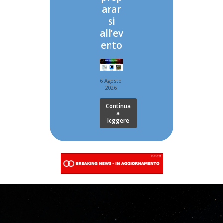
arar
si
all’ev
ento
6 Agosto
2026
Continua
a
leggere