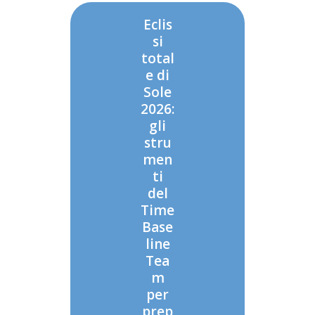
Eclis
si
total
e di
Sole
2026:
gli
stru
men
ti
del
Time
Base
line
Tea
m
per
prep