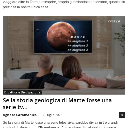
viaggiare oltre la Terra e riscoprire, proprio guardandola da lontano, quanto sia
preziosa la nostra unica casa
Didattica e Divulgazione
Se la storia geologica di Marte fosse una
serie tv…
Agnese Caramanico
-
17 Luglio 2026
0
Se la storia di Marte fosse una serie televisiva, sarebbe divisa in tre grandi
stagioni: il Noachiano, l’Esperiano e l’Amazoniano. Un viaggio attraverso