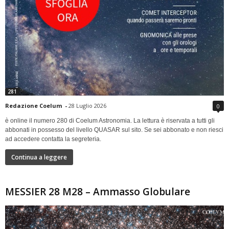
281
Redazione Coelum
-
28 Luglio 2026
0
è online il numero 280 di Coelum Astronomia. La lettura è riservata a tutti gli
abbonati in possesso del livello QUASAR sul sito. Se sei abbonato e non riesci
ad accedere contatta la segreteria.
Continua a leggere
MESSIER 28 M28 – Ammasso Globulare