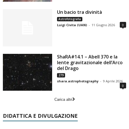
Un bacio tra divinità
Astrofotografia
Luigi Civita (UAN)
-
11 Giugno 2026
0
ShaRA#14.1 – Abell 370 e la
lente gravitazionale dell’Arco
del Drago
279
shara.astrophotography
-
9 Aprile 2026
0
Carica altri
DIDATTICA E DIVULGAZIONE