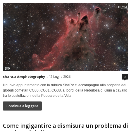
280
shara.astrophotography
-
12 Luglio 2026
0
Il nuovo appuntamento con la rubrica ShaRA ci accompagna alla scoperta dei
globuli cometari CG30, CG31, CG38, ai bordi della Nebulosa di Gum a cavallo
tra le costellazioni della Poppa e della Vela
Continua a leggere
Come ingigantire a dismisura un problema di