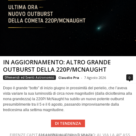
IN AGGIORNAMENTO: ALTRO GRANDE
OUTBURST DELLA 220P/MCNAUGHT
Claudio Pra
-
7 Agosto 2026
0
Effemeridi ed Eventi Astronomici
Dopo il grande “botto” di inizio giugno in prossimità del perielio, che l’aveva
vista variare la sua luminosità di circa nove magnitudini (dalla diciottesima alla
nona grandezza) la 220P/ McNaught ha subìto un nuovo potente outburst
presumibilmente tra il 5 e il 6 agosto, passando improvvisamente dalla
tredicesima alla settima magnitudine.
DI TENDENZA
Cielo del Mese di Agosto 2026
FIRENZE CAPITALE MONDIALE DELLO SPAZIO: AL VIA LA 46ª ASSEMBLEA SCIENTIFICA DEL COSPAR