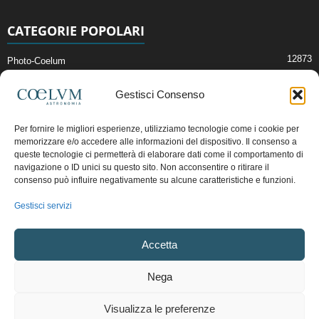
CATEGORIE POPOLARI
12873
Photo-Coelum
2914
Mostre e Incontri
Gestisci Consenso
2409
News di Astronomia
1315
Cielo del Mese
Per fornire le migliori esperienze, utilizziamo tecnologie come i cookie per
memorizzare e/o accedere alle informazioni del dispositivo. Il consenso a
365
Astronomia, Astrofisica e Cosmologia
queste tecnologie ci permetterà di elaborare dati come il comportamento di
268
navigazione o ID unici su questo sito. Non acconsentire o ritirare il
Articoli e Risorse On-Line
consenso può influire negativamente su alcune caratteristiche e funzioni.
192
Il Blog della Redazione
Gestisci servizi
Pubblicità:
ads@coelum.com
Accetta
Copyright © 1997 - 2024 vietata la riproduzione.
CF/P.IVA/VAT.C IT.01988340434
Nega
Privacy Policy
Termini e Condizioni di Vendita
Diritto di recesso
Visualizza le preferenze