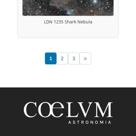
LDN 1235 Shark Nebula
1
2
3
»