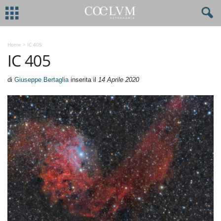
Home
>
IC 405
IC 405
di
Giuseppe Bertaglia
inserita il
14 Aprile 2020