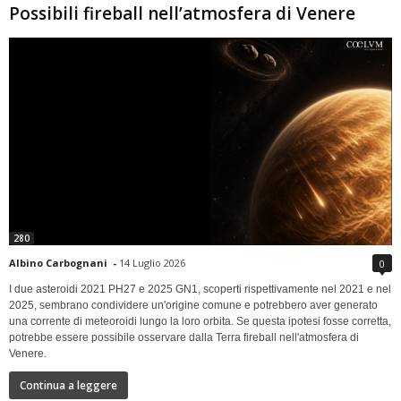
Possibili fireball nell’atmosfera di Venere
280
Albino Carbognani
-
14 Luglio 2026
0
I due asteroidi 2021 PH27 e 2025 GN1, scoperti rispettivamente nel 2021 e nel
2025, sembrano condividere un'origine comune e potrebbero aver generato
una corrente di meteoroidi lungo la loro orbita. Se questa ipotesi fosse corretta,
potrebbe essere possibile osservare dalla Terra fireball nell'atmosfera di
Venere.
Continua a leggere