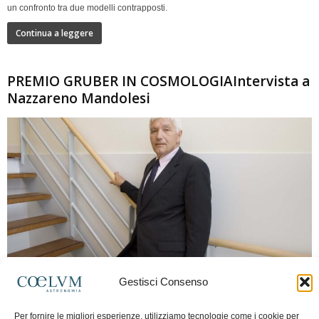
un confronto tra due modelli contrapposti.
Continua a leggere
PREMIO GRUBER IN COSMOLOGIAIntervista a
Nazzareno Mandolesi
280
Gestisci Consenso
Frida Paolella
-
16 Giugno 2026
0
Per fornire le migliori esperienze, utilizziamo tecnologie come i cookie per
Intervista al professor Nazzareno Mandolesi, tra i protagonisti della cosmologia