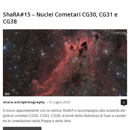
ShaRA#15 – Nuclei Cometari CG30, CG31 e
CG38
280
shara.astrophotography
-
12 Luglio 2026
0
Il nuovo appuntamento con la rubrica ShaRA ci accompagna alla scoperta dei
globuli cometari CG30, CG31, CG38, ai bordi della Nebulosa di Gum a cavallo
tra le costellazioni della Poppa e della Vela