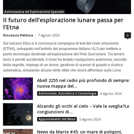
Astronautica ed Esplorazione Spaziale
Il futuro dell’esplorazione lunare passa per
l’Etna
Vincenzo Pettina
-
7 Agosto 2026
0
Sul vulcano Etna si è conclusa la campagna di test del rover omoniomo
(ETNA), sviluppato nell'ambito del programma italiano ULS per mettere a
punto tecnologie destinate all'esplorazione del Polo Sud lunare. Tra terreni
lavici e pendii accidentati, il rover ha testato navigazione autonoma, raccolta
della regolite, impiego di un drone, gestione di scenari di guasto e ricarica
automatica, simulando alcune delle sfide che dovrà affrontare sulla Luna
Abell 2255 nel radio più profondo di sempre:
nuova mappa del...
Astronomia, Astrofisica e Cosmologia
6 Agosto 2026
Alzando gli occhi al cielo – Vale la sveglia?Le
congiunzioni di...
Appuntamenti del Mese
5 Agosto 2026
News da Marte #45: un mare di poligoni,