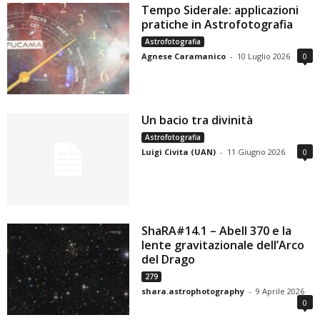
Tempo Siderale: applicazioni
pratiche in Astrofotografia
Astrofotografia
Agnese Caramanico
-
10 Luglio 2026
0
Un bacio tra divinità
Astrofotografia
Luigi Civita (UAN)
-
11 Giugno 2026
0
ShaRA#14.1 – Abell 370 e la
lente gravitazionale dell’Arco
del Drago
279
shara.astrophotography
-
9 Aprile 2026
0