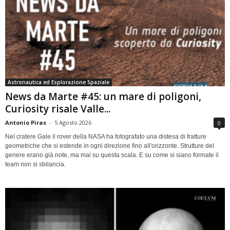
Astronautica ed Esplorazione Spaziale
News da Marte #45: un mare di poligoni,
Curiosity risale Valle...
Antonio Piras
-
5 Agosto 2026
0
Nel cratere Gale il rover della NASA ha fotografato una distesa di fratture
geometriche che si estende in ogni direzione fino all'orizzonte. Strutture del
genere erano già note, ma mai su questa scala. E su come si siano formate il
team non si sbilancia.