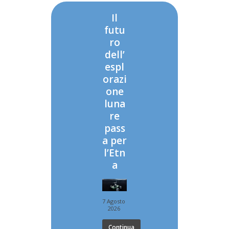
Il
futu
ro
dell’
espl
orazi
one
luna
re
pass
a per
l’Etn
a
7 Agosto
2026
Continua