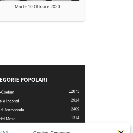
Marte 10 Ottobre 2020
EGORIE POPOLARI
12873
-Coelum
2914
e e Incontri
2409
di Astronomia
1314
 del Mese
365
nomia, Astrofisica e Cosmologia
Gestisci Consenso