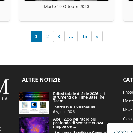
Marte 19 Ottobre 2020
1
2
3
…
15
»
ALTRE NOTIZIE
CAT
Photo
Eclissi totale di Sole 2026: gli
strumenti del Time Baseline
Team...
Mostr
Astrotecnica e Osservazione
News 
6 Agosto 2026
Abell 2255 nel radio più
Cielo
profondo di sempre: nuova
mappa del...
Astro
Astronomia, Astrofisica e Cosmologia