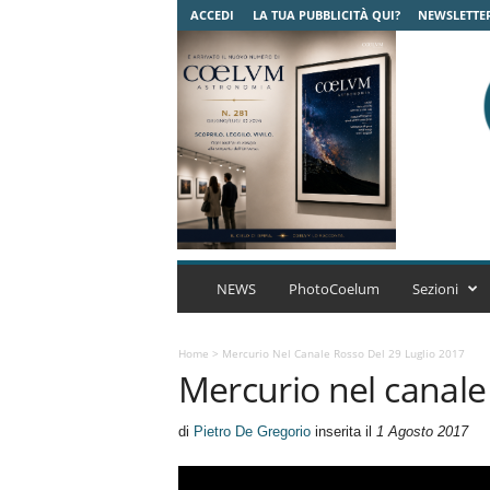
ACCEDI
LA TUA PUBBLICITÀ QUI?
NEWSLETTE
C
o
NEWS
PhotoCoelum
Sezioni
e
l
u
Home
>
Mercurio Nel Canale Rosso Del 29 Luglio 2017
Mercurio nel canale
m
A
s
di
Pietro De Gregorio
inserita il
1 Agosto 2017
t
r
o