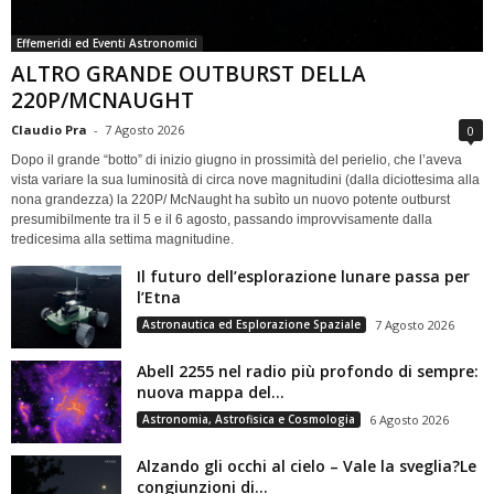
Effemeridi ed Eventi Astronomici
ALTRO GRANDE OUTBURST DELLA
220P/MCNAUGHT
Claudio Pra
-
7 Agosto 2026
0
Dopo il grande “botto” di inizio giugno in prossimità del perielio, che l’aveva
vista variare la sua luminosità di circa nove magnitudini (dalla diciottesima alla
nona grandezza) la 220P/ McNaught ha subìto un nuovo potente outburst
presumibilmente tra il 5 e il 6 agosto, passando improvvisamente dalla
tredicesima alla settima magnitudine.
Il futuro dell’esplorazione lunare passa per
l’Etna
Astronautica ed Esplorazione Spaziale
7 Agosto 2026
Abell 2255 nel radio più profondo di sempre:
nuova mappa del...
Astronomia, Astrofisica e Cosmologia
6 Agosto 2026
Alzando gli occhi al cielo – Vale la sveglia?Le
congiunzioni di...