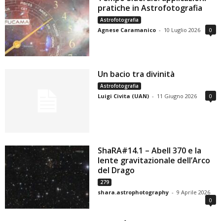
pratiche in Astrofotografia
Astrofotografia
Agnese Caramanico
-
10 Luglio 2026
0
Un bacio tra divinità
Astrofotografia
Luigi Civita (UAN)
-
11 Giugno 2026
0
ShaRA#14.1 – Abell 370 e la
lente gravitazionale dell’Arco
del Drago
279
shara.astrophotography
-
9 Aprile 2026
0