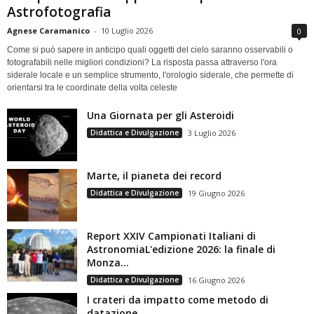
Astrofotografia
Agnese Caramanico
-
10 Luglio 2026
0
Come si può sapere in anticipo quali oggetti del cielo saranno osservabili o
fotografabili nelle migliori condizioni? La risposta passa attraverso l'ora
siderale locale e un semplice strumento, l'orologio siderale, che permette di
orientarsi tra le coordinate della volta celeste
Una Giornata per gli Asteroidi
Didattica e Divulgazione
3 Luglio 2026
Marte, il pianeta dei record
Didattica e Divulgazione
19 Giugno 2026
Report XXIV Campionati Italiani di
AstronomiaL'edizione 2026: la finale di
Monza...
Didattica e Divulgazione
16 Giugno 2026
I crateri da impatto come metodo di
datazione