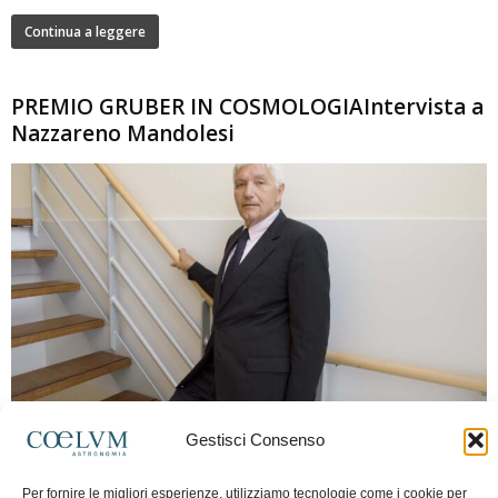
Continua a leggere
PREMIO GRUBER IN COSMOLOGIAIntervista a
Nazzareno Mandolesi
280
Gestisci Consenso
Frida Paolella
-
16 Giugno 2026
0
Intervista al professor Nazzareno Mandolesi, tra i protagonisti della cosmologia
Per fornire le migliori esperienze, utilizziamo tecnologie come i cookie per
spaziale europea e della missione Planck. Il dialogo ripercorre i principali