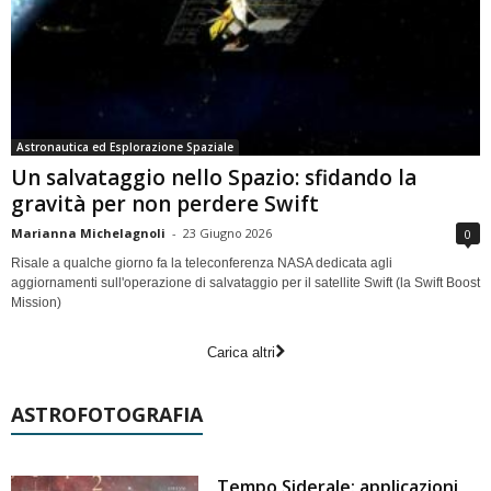
Astronautica ed Esplorazione Spaziale
Un salvataggio nello Spazio: sfidando la
gravità per non perdere Swift
Marianna Michelagnoli
-
23 Giugno 2026
0
Risale a qualche giorno fa la teleconferenza NASA dedicata agli
aggiornamenti sull'operazione di salvataggio per il satellite Swift (la Swift Boost
Mission)
Carica altri
ASTROFOTOGRAFIA
Tempo Siderale: applicazioni