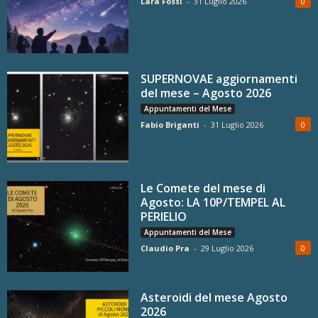
Lara Fossi
-
31 Luglio 2026
0
SUPERNOVAE aggiornamenti
del mese – Agosto 2026
Appuntamenti del Mese
Fabio Briganti
-
31 Luglio 2026
0
Le Comete del mese di
Agosto: LA 10P/TEMPEL AL
PERIELIO
Appuntamenti del Mese
Claudio Pra
-
29 Luglio 2026
0
Asteroidi del mese Agosto
2026