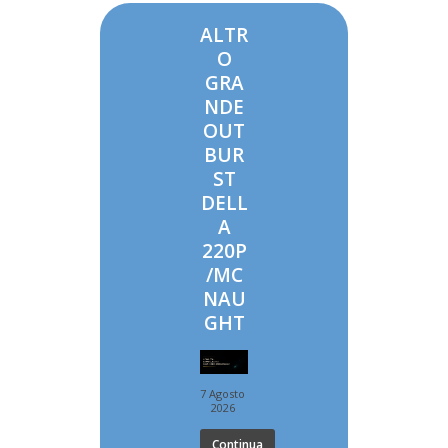
ALTR
O
GRA
NDE
OUT
BUR
ST
DELL
A
220P
/MC
NAU
GHT
7 Agosto
2026
Continua