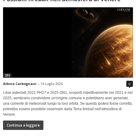
280
Albino Carbognani
-
14 Luglio 2026
0
I due asteroidi 2021 PH27 e 2025 GN1, scoperti rispettivamente nel 2021 e nel
2025, sembrano condividere un'origine comune e potrebbero aver generato
una corrente di meteoroidi lungo la loro orbita. Se questa ipotesi fosse corretta,
potrebbe essere possibile osservare dalla Terra fireball nell'atmosfera di
Venere.
Continua a leggere