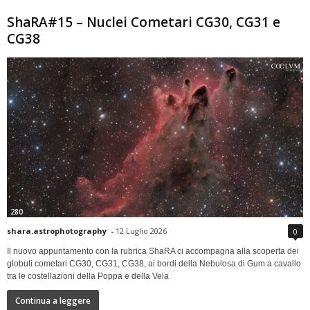
ShaRA#15 – Nuclei Cometari CG30, CG31 e
CG38
280
shara.astrophotography
-
12 Luglio 2026
0
Il nuovo appuntamento con la rubrica ShaRA ci accompagna alla scoperta dei
globuli cometari CG30, CG31, CG38, ai bordi della Nebulosa di Gum a cavallo
tra le costellazioni della Poppa e della Vela
Continua a leggere