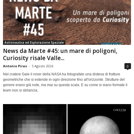
Astronautica ed Esplorazione Spaziale
News da Marte #45: un mare di poligoni,
Curiosity risale Valle...
Antonio Piras
-
5 Agosto 2026
0
Nel cratere Gale il rover della NASA ha fotografato una distesa di fratture
geometriche che si estende in ogni direzione fino all'orizzonte. Strutture del
genere erano già note, ma mai su questa scala. E su come si siano formate il
team non si sbilancia.