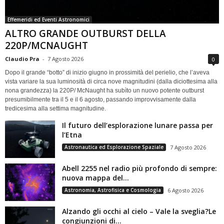
Effemeridi ed Eventi Astronomici
ALTRO GRANDE OUTBURST DELLA
220P/MCNAUGHT
Claudio Pra
-
7 Agosto 2026
0
Dopo il grande “botto” di inizio giugno in prossimità del perielio, che l’aveva
vista variare la sua luminosità di circa nove magnitudini (dalla diciottesima alla
nona grandezza) la 220P/ McNaught ha subìto un nuovo potente outburst
presumibilmente tra il 5 e il 6 agosto, passando improvvisamente dalla
tredicesima alla settima magnitudine.
Il futuro dell’esplorazione lunare passa per
l’Etna
Astronautica ed Esplorazione Spaziale
7 Agosto 2026
Abell 2255 nel radio più profondo di sempre:
nuova mappa del...
Astronomia, Astrofisica e Cosmologia
6 Agosto 2026
Alzando gli occhi al cielo – Vale la sveglia?Le
congiunzioni di...