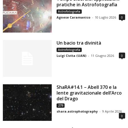
pratiche in Astrofotografia
Astrofotografia
Agnese Caramanico
-
10 Luglio 2026
0
Un bacio tra divinità
Astrofotografia
Luigi Civita (UAN)
-
11 Giugno 2026
0
ShaRA#14.1 – Abell 370 e la
lente gravitazionale dell’Arco
del Drago
279
shara.astrophotography
-
9 Aprile 2026
0