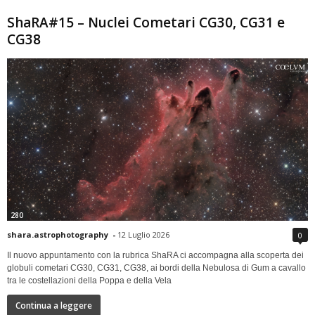
ShaRA#15 – Nuclei Cometari CG30, CG31 e
CG38
280
shara.astrophotography
-
12 Luglio 2026
0
Il nuovo appuntamento con la rubrica ShaRA ci accompagna alla scoperta dei
globuli cometari CG30, CG31, CG38, ai bordi della Nebulosa di Gum a cavallo
tra le costellazioni della Poppa e della Vela
Continua a leggere