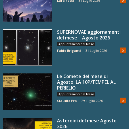
Lara Fossi
-
31 Luglio 2026
0
SUPERNOVAE aggiornamenti
del mese – Agosto 2026
Appuntamenti del Mese
Fabio Briganti
-
31 Luglio 2026
0
Le Comete del mese di
Agosto: LA 10P/TEMPEL AL
PERIELIO
Appuntamenti del Mese
Claudio Pra
-
29 Luglio 2026
0
Asteroidi del mese Agosto
2026