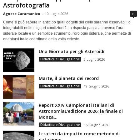
Astrofotografia
Agnese Caramanico
-
10 Luglio 2026
0
Come si può sapere in anticipo quali oggetti del cielo saranno osservabili o
fotografabili nelle migliori condizioni? La risposta passa attraverso l'ora
siderale locale e un semplice strumento, l'orologio siderale, che permette di
orientarsi tra le coordinate della volta celeste
Una Giornata per gli Asteroidi
Didattica e Divulgazione
3 Luglio 2026
Marte, il pianeta dei record
Didattica e Divulgazione
19 Giugno 2026
Report XXIV Campionati Italiani di
AstronomiaL'edizione 2026: la finale di
Monza...
Didattica e Divulgazione
16 Giugno 2026
I crateri da impatto come metodo di
datazione