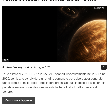
280
Albino Carbognani
-
14 Luglio 2026
0
I due asteroidi 2021 PH27 e 2025 GN1, scoperti rispettivamente nel 2021 e nel
2025, sembrano condividere un'origine comune e potrebbero aver generato
una corrente di meteoroidi lungo la loro orbita. Se questa ipotesi fosse corretta,
potrebbe essere possibile osservare dalla Terra fireball nell'atmosfera di
Venere.
Continua a leggere