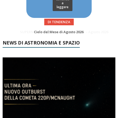
a
leggere
DI TENDENZA
SUPERNOVAE aggiornamenti del mese – Agosto 2026
Le Comete del mese di Agosto: LA 10P/TEMPEL AL PERIELIO
NEWS DI ASTRONOMIA E SPAZIO