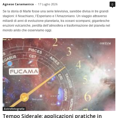
Agnese Caramanico
-
17 Luglio 2026
0
Se la storia di Marte fosse una serie televisiva, sarebbe divisa in tre grandi
stagioni: il Noachiano, l’Esperiano e l’Amazoniano. Un viaggio attraverso
miliardi di anni di evoluzione planetaria, tra oceani scomparsi, gigantesche
eruzioni vulcaniche, perdita dell’atmosfera e trasformazione del pianeta nel
mondo arido che osserviamo oggi.
Astrofotografia
Tempo Siderale: applicazioni pratiche in