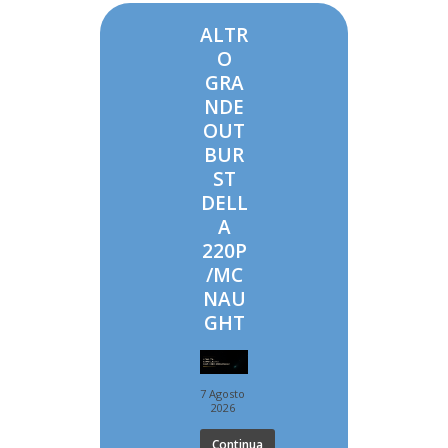
ALTR
O
GRA
NDE
OUT
BUR
ST
DELL
A
220P
/MC
NAU
GHT
7 Agosto
2026
Continua