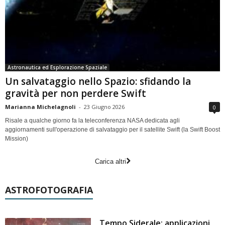
Astronautica ed Esplorazione Spaziale
Un salvataggio nello Spazio: sfidando la
gravità per non perdere Swift
Marianna Michelagnoli
-
23 Giugno 2026
0
Risale a qualche giorno fa la teleconferenza NASA dedicata agli
aggiornamenti sull'operazione di salvataggio per il satellite Swift (la Swift Boost
Mission)
Carica altri
ASTROFOTOGRAFIA
Tempo Siderale: applicazioni