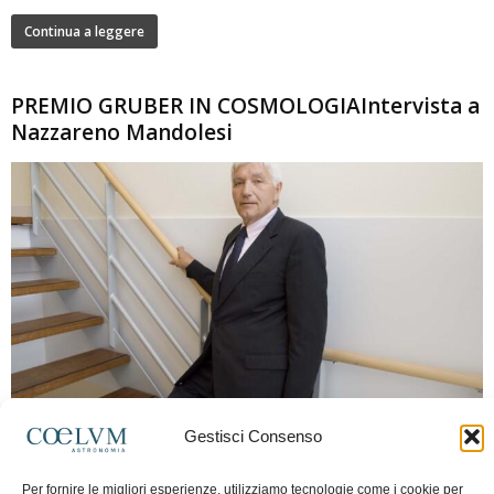
Continua a leggere
PREMIO GRUBER IN COSMOLOGIAIntervista a
Nazzareno Mandolesi
280
Gestisci Consenso
Frida Paolella
-
16 Giugno 2026
0
Intervista al professor Nazzareno Mandolesi, tra i protagonisti della cosmologia
Per fornire le migliori esperienze, utilizziamo tecnologie come i cookie per
spaziale europea e della missione Planck. Il dialogo ripercorre i principali