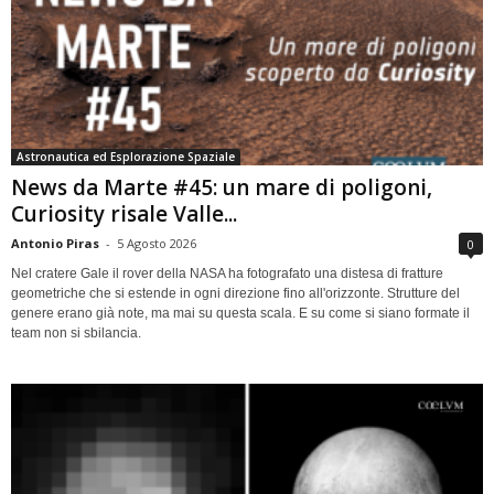
Astronautica ed Esplorazione Spaziale
News da Marte #45: un mare di poligoni,
Curiosity risale Valle...
Antonio Piras
-
5 Agosto 2026
0
Nel cratere Gale il rover della NASA ha fotografato una distesa di fratture
geometriche che si estende in ogni direzione fino all'orizzonte. Strutture del
genere erano già note, ma mai su questa scala. E su come si siano formate il
team non si sbilancia.