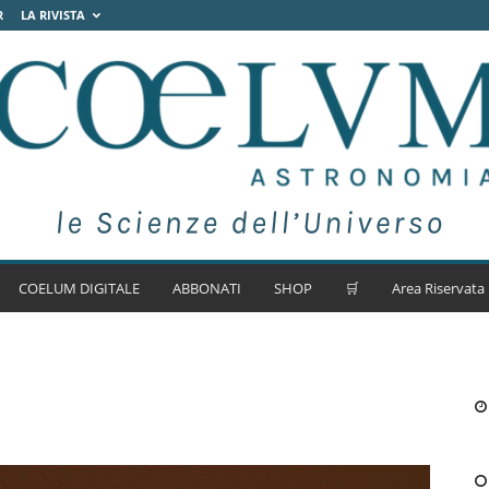
R
LA RIVISTA
COELUM DIGITALE
ABBONATI
SHOP
🛒
Area Riservata