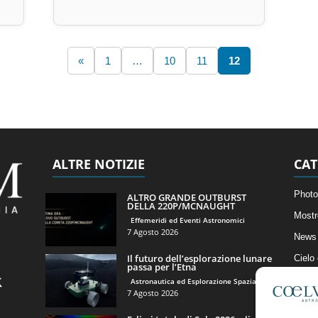
«
1
…
10
11
12
ALTRE NOTIZIE
CAT
Photo
ALTRO GRANDE OUTBURST
DELLA 220P/MCNAUGHT
Mostr
Effemeridi ed Eventi Astronomici
7 Agosto 2026
News 
Il futuro dell’esplorazione lunare
Cielo
passa per l’Etna
Astro
Astronautica ed Esplorazione Spaziale
7 Agosto 2026
Artico