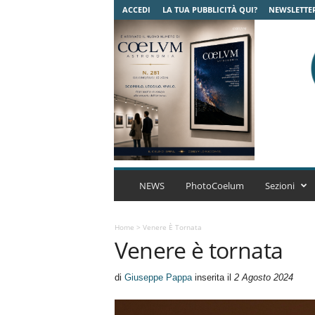
ACCEDI
LA TUA PUBBLICITÀ QUI?
NEWSLETTE
C
o
NEWS
PhotoCoelum
Sezioni
e
l
u
Home
>
Venere È Tornata
Venere è tornata
m
A
s
di
Giuseppe Pappa
inserita il
2 Agosto 2024
t
r
o