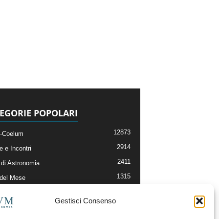
EGORIE POPOLARI
12873
-Coelum
2914
e e Incontri
2411
di Astronomia
1315
 del Mese
365
nomia, Astrofisica e Cosmologia
Gestisci Consenso
268
li e Risorse On-Line