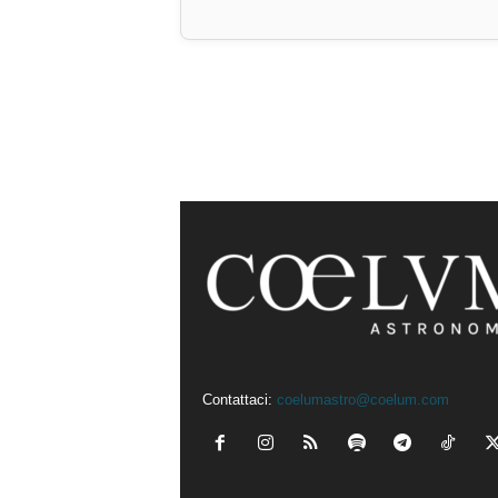
Contattaci:
coelumastro@coelum.com