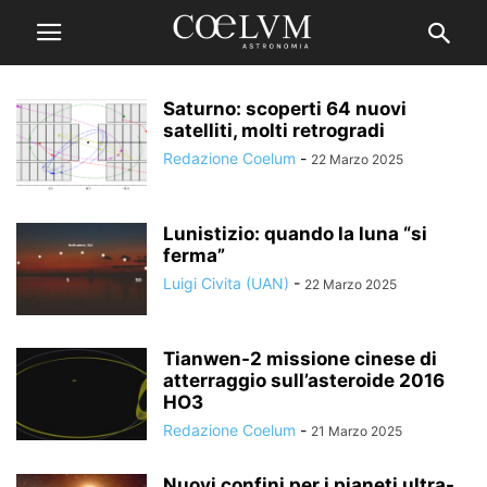
Saturno: scoperti 64 nuovi
satelliti, molti retrogradi
Redazione Coelum
-
22 Marzo 2025
Lunistizio: quando la luna “si
ferma”
Luigi Civita (UAN)
-
22 Marzo 2025
Tianwen-2 missione cinese di
atterraggio sull’asteroide 2016
HO3
Redazione Coelum
-
21 Marzo 2025
Nuovi confini per i pianeti ultra-