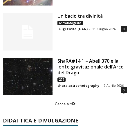
Un bacio tra divinità
Astrofotografia
Luigi Civita (UAN)
-
11 Giugno 2026
0
ShaRA#14.1 – Abell 370 e la
lente gravitazionale dell’Arco
del Drago
279
shara.astrophotography
-
9 Aprile 2026
0
Carica altri
DIDATTICA E DIVULGAZIONE