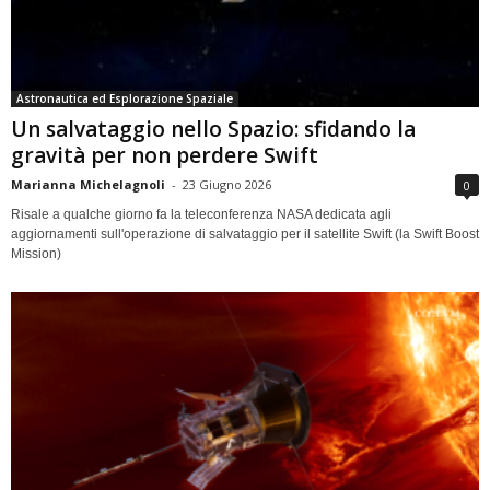
Astronautica ed Esplorazione Spaziale
Un salvataggio nello Spazio: sfidando la
gravità per non perdere Swift
Marianna Michelagnoli
-
23 Giugno 2026
0
Risale a qualche giorno fa la teleconferenza NASA dedicata agli
aggiornamenti sull'operazione di salvataggio per il satellite Swift (la Swift Boost
Mission)