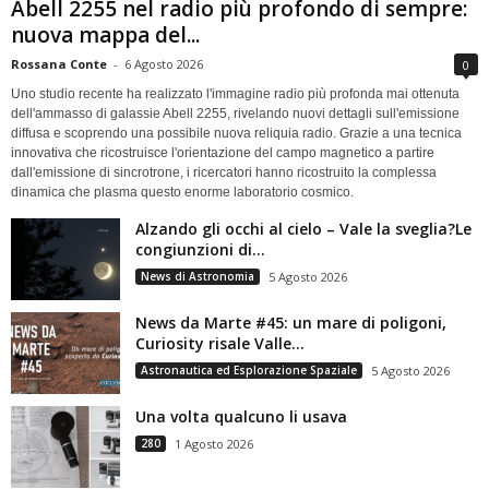
Abell 2255 nel radio più profondo di sempre:
nuova mappa del...
Rossana Conte
-
6 Agosto 2026
0
Uno studio recente ha realizzato l'immagine radio più profonda mai ottenuta
dell'ammasso di galassie Abell 2255, rivelando nuovi dettagli sull'emissione
diffusa e scoprendo una possibile nuova reliquia radio. Grazie a una tecnica
innovativa che ricostruisce l'orientazione del campo magnetico a partire
dall'emissione di sincrotrone, i ricercatori hanno ricostruito la complessa
dinamica che plasma questo enorme laboratorio cosmico.
Alzando gli occhi al cielo – Vale la sveglia?Le
congiunzioni di...
News di Astronomia
5 Agosto 2026
News da Marte #45: un mare di poligoni,
Curiosity risale Valle...
Astronautica ed Esplorazione Spaziale
5 Agosto 2026
Una volta qualcuno li usava
280
1 Agosto 2026