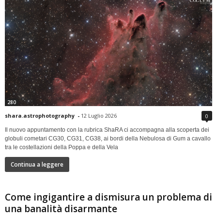
280
shara.astrophotography
-
12 Luglio 2026
0
Il nuovo appuntamento con la rubrica ShaRA ci accompagna alla scoperta dei
globuli cometari CG30, CG31, CG38, ai bordi della Nebulosa di Gum a cavallo
tra le costellazioni della Poppa e della Vela
Continua a leggere
Come ingigantire a dismisura un problema di
una banalità disarmante