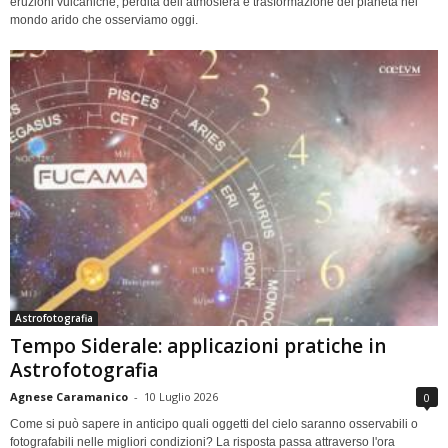
eruzioni vulcaniche, perdita dell’atmosfera e trasformazione del pianeta nel
mondo arido che osserviamo oggi.
Astrofotografia
Tempo Siderale: applicazioni pratiche in
Astrofotografia
Agnese Caramanico
-
10 Luglio 2026
0
Come si può sapere in anticipo quali oggetti del cielo saranno osservabili o
fotografabili nelle migliori condizioni? La risposta passa attraverso l'ora