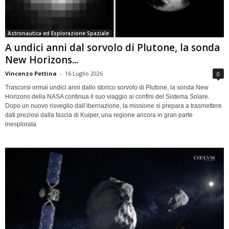
Astronautica ed Esplorazione Spaziale
A undici anni dal sorvolo di Plutone, la sonda
New Horizons...
Vincenzo Pettina
-
16 Luglio 2026
0
Trascorsi ormai undici anni dallo storico sorvolo di Plutone, la sonda New
Horizons della NASA continua il suo viaggio ai confini del Sistema Solare.
Dopo un nuovo risveglio dall’ibernazione, la missione si prepara a trasmettere
dati preziosi dalla fascia di Kuiper, una regione ancora in gran parte
inesplorata