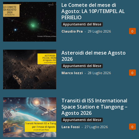
Le Comete del mese di
Agosto: LA 10P/TEMPEL AL
PERIELIO
Appuntamenti del Mese
Claudio Pra
-
29 Luglio 2026
0
Asteroidi del mese Agosto
2026
Appuntamenti del Mese
Marco Iozzi
-
28 Luglio 2026
0
Transiti di ISS International
Space Station e Tiangong –
Agosto 2026
Appuntamenti del Mese
Lara Fossi
-
27 Luglio 2026
0