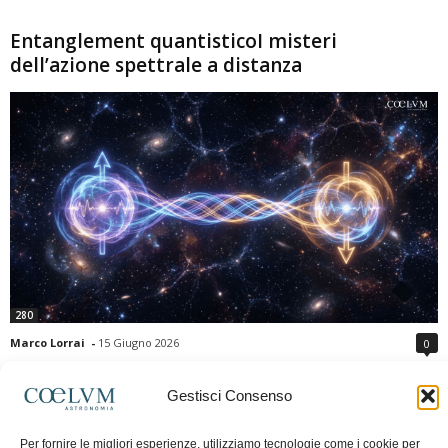
Entanglement quantisticoI misteri
dell’azione spettrale a distanza
280
Marco Lorrai
-
15 Giugno 2026
0
L'entanglement quantistico è uno dei fenomeni più sorprendenti della fisica
moderna: due particelle possono mostrare correlazioni che sembrano ignorare
Gestisci Consenso
la distanza che le separa. Gli esperimenti e i teoremi di Bell hanno escluso le
semplici spiegazioni basate su "variabili nascoste" locali, confermando le
Per fornire le migliori esperienze, utilizziamo tecnologie come i cookie per
previsioni della meccanica quantistica. Nonostante ciò, l'entanglement non