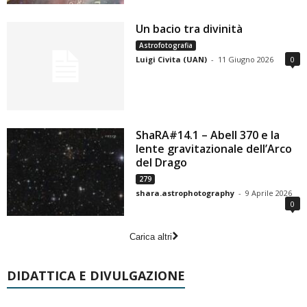
Un bacio tra divinità
Astrofotografia
Luigi Civita (UAN)
-
11 Giugno 2026
0
ShaRA#14.1 – Abell 370 e la
lente gravitazionale dell’Arco
del Drago
279
shara.astrophotography
-
9 Aprile 2026
0
Carica altri
DIDATTICA E DIVULGAZIONE