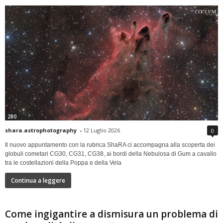
280
shara.astrophotography
-
12 Luglio 2026
0
Il nuovo appuntamento con la rubrica ShaRA ci accompagna alla scoperta dei
globuli cometari CG30, CG31, CG38, ai bordi della Nebulosa di Gum a cavallo
tra le costellazioni della Poppa e della Vela
Continua a leggere
Come ingigantire a dismisura un problema di