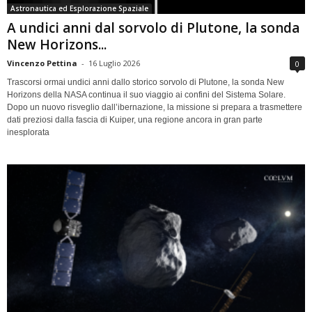
Astronautica ed Esplorazione Spaziale
A undici anni dal sorvolo di Plutone, la sonda
New Horizons...
Vincenzo Pettina
-
16 Luglio 2026
0
Trascorsi ormai undici anni dallo storico sorvolo di Plutone, la sonda New
Horizons della NASA continua il suo viaggio ai confini del Sistema Solare.
Dopo un nuovo risveglio dall’ibernazione, la missione si prepara a trasmettere
dati preziosi dalla fascia di Kuiper, una regione ancora in gran parte
inesplorata