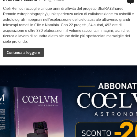
Cieli Remoti raccoglie cinque anni di attività del progetto ShaRA (Shared
Remote Astrophotography), un'esperienza unica di collaborazione tra astrofili e
astrofotografi impegnati nell'esplorazione del cielo australe attraverso grandi
telescopi remoti in Cile e Namibia. Con 22 progetti, 34 autori, 493 ore di
acquisizione e oltre 330 elaborazioni, il volume racconta immagini, tecniche,
ricerca e lavoro di squadra dietro alcune delle più spettacolari meraviglie del
cielo profondo.
Continua a leggere