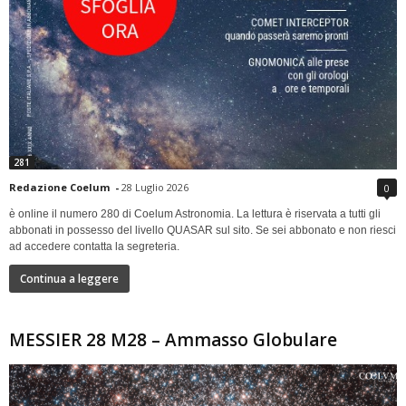
281
Redazione Coelum
-
28 Luglio 2026
0
è online il numero 280 di Coelum Astronomia. La lettura è riservata a tutti gli
abbonati in possesso del livello QUASAR sul sito. Se sei abbonato e non riesci
ad accedere contatta la segreteria.
Continua a leggere
MESSIER 28 M28 – Ammasso Globulare