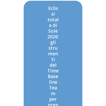
Eclis
si
total
e di
Sole
2026:
gli
stru
men
ti
del
Time
Base
line
Tea
m
per
prep