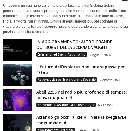
Un viaggio immaginario tra le mete più affascinanti del Sistema Solare,
pensato come una vera e propria guida alle vacanze extraterrestri: dalla Luna
romantica agli asteroidi solitari, dai super-vulcani di Marte alle lune di Giove,
fino alla “Morte Nera” Mimas. Cinque itinerari impossibili, per sognare di
viaggiare oltre la Terra e riscoprire, proprio guardandola da lontano, quanto sia
preziosa la nostra unica casa
IN AGGIORNAMENTO: ALTRO GRANDE
OUTBURST DELLA 220P/MCNAUGHT
Effemeridi ed Eventi Astronomici
7 Agosto 2026
Il futuro dell’esplorazione lunare passa per
l’Etna
Astronautica ed Esplorazione Spaziale
7 Agosto 2026
Abell 2255 nel radio più profondo di sempre:
nuova mappa del...
Astronomia, Astrofisica e Cosmologia
6 Agosto 2026
Alzando gli occhi al cielo – Vale la sveglia?Le
congiunzioni di...
Appuntamenti del Mese
5 Agosto 2026