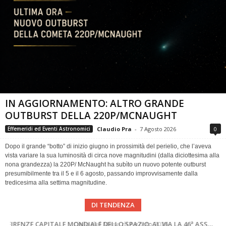
IN AGGIORNAMENTO: ALTRO GRANDE
OUTBURST DELLA 220P/MCNAUGHT
Claudio Pra
-
7 Agosto 2026
0
Effemeridi ed Eventi Astronomici
Dopo il grande “botto” di inizio giugno in prossimità del perielio, che l’aveva
vista variare la sua luminosità di circa nove magnitudini (dalla diciottesima alla
nona grandezza) la 220P/ McNaught ha subìto un nuovo potente outburst
presumibilmente tra il 5 e il 6 agosto, passando improvvisamente dalla
tredicesima alla settima magnitudine.
DI TENDENZA
SUPERNOVAE aggiornamenti del mese – Agosto 2026
Cielo del Mese di Agosto 2026