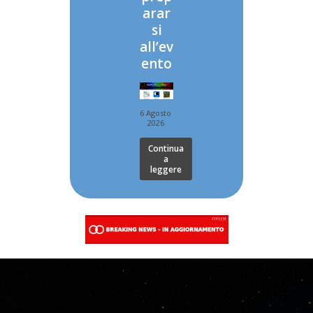
arar
si
all’ev
ento
6 Agosto
2026
Continua
a
leggere