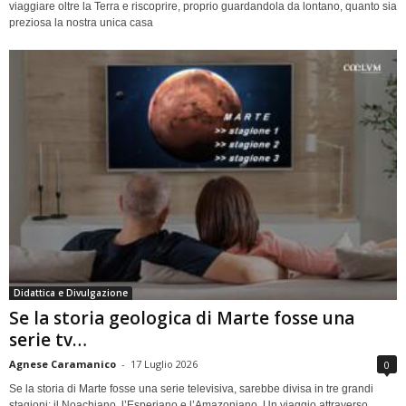
viaggiare oltre la Terra e riscoprire, proprio guardandola da lontano, quanto sia
preziosa la nostra unica casa
Didattica e Divulgazione
Se la storia geologica di Marte fosse una
serie tv…
Agnese Caramanico
-
17 Luglio 2026
0
Se la storia di Marte fosse una serie televisiva, sarebbe divisa in tre grandi
stagioni: il Noachiano, l’Esperiano e l’Amazoniano. Un viaggio attraverso