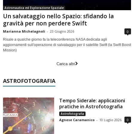
Astronautica ed Esplorazione Spaziale
Un salvataggio nello Spazio: sfidando la
gravità per non perdere Swift
Marianna Michelagnoli
-
23 Giugno 2026
0
Risale a qualche giorno fa la teleconferenza NASA dedicata agli
aggiornamenti sull'operazione di salvataggio per il satellite Swift (la Swift Boost
Mission)
Carica altri
ASTROFOTOGRAFIA
Tempo Siderale: applicazioni
pratiche in Astrofotografia
Astrofotografia
Agnese Caramanico
-
10 Luglio 2026
0