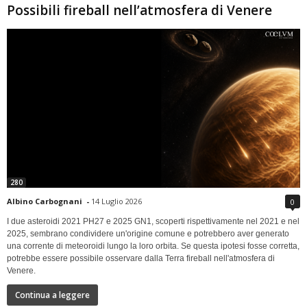
Possibili fireball nell’atmosfera di Venere
280
Albino Carbognani
-
14 Luglio 2026
0
I due asteroidi 2021 PH27 e 2025 GN1, scoperti rispettivamente nel 2021 e nel
2025, sembrano condividere un'origine comune e potrebbero aver generato
una corrente di meteoroidi lungo la loro orbita. Se questa ipotesi fosse corretta,
potrebbe essere possibile osservare dalla Terra fireball nell'atmosfera di
Venere.
Continua a leggere