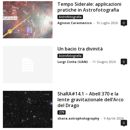
Tempo Siderale: applicazioni
pratiche in Astrofotografia
Astrofotografia
Agnese Caramanico
-
10 Luglio 2026
0
Un bacio tra divinità
Astrofotografia
Luigi Civita (UAN)
-
11 Giugno 2026
0
ShaRA#14.1 – Abell 370 e la
lente gravitazionale dell’Arco
del Drago
279
shara.astrophotography
-
9 Aprile 2026
0