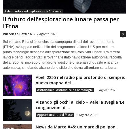
Astronautica ed Esplorazione Spaziale
Il futuro dell’esplorazione lunare passa per
l’Etna
Vincenzo Pettina
-
7 Agosto 2026
0
Sul vulcano Etna si è conclusa la campagna di test del rover omoniomo
(ETNA), sviluppato nell'ambito del programma italiano ULS per mettere a
punto tecnologie destinate all'esplorazione del Polo Sud lunare. Tra terreni
lavici e pendii accidentati, il rover ha testato navigazione autonoma, raccolta
della regolite, impiego di un drone, gestione di scenari di guasto e ricarica
automatica, simulando alcune delle sfide che dovrà affrontare sulla Luna
Abell 2255 nel radio più profondo di sempre:
nuova mappa del...
Astronomia, Astrofisica e Cosmologia
6 Agosto 2026
Alzando gli occhi al cielo – Vale la sveglia?Le
congiunzioni di...
Appuntamenti del Mese
5 Agosto 2026
News da Marte #45: un mare di poligoni,