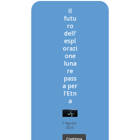
Il
futu
ro
dell’
espl
orazi
one
luna
re
pass
a per
l’Etn
a
7 Agosto
2026
Continua