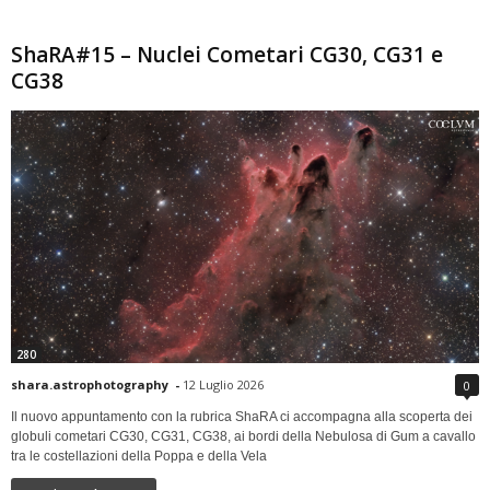
ShaRA#15 – Nuclei Cometari CG30, CG31 e
CG38
280
shara.astrophotography
-
12 Luglio 2026
0
Il nuovo appuntamento con la rubrica ShaRA ci accompagna alla scoperta dei
globuli cometari CG30, CG31, CG38, ai bordi della Nebulosa di Gum a cavallo
tra le costellazioni della Poppa e della Vela