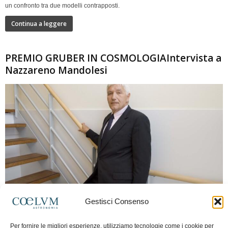
un confronto tra due modelli contrapposti.
Continua a leggere
PREMIO GRUBER IN COSMOLOGIAIntervista a
Nazzareno Mandolesi
280
Gestisci Consenso
Frida Paolella
-
16 Giugno 2026
0
Per fornire le migliori esperienze, utilizziamo tecnologie come i cookie per
Intervista al professor Nazzareno Mandolesi, tra i protagonisti della cosmologia