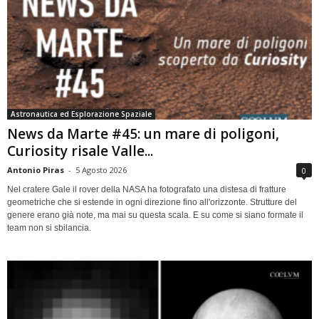
Astronautica ed Esplorazione Spaziale
News da Marte #45: un mare di poligoni,
Curiosity risale Valle...
Antonio Piras
-
5 Agosto 2026
0
Nel cratere Gale il rover della NASA ha fotografato una distesa di fratture
geometriche che si estende in ogni direzione fino all'orizzonte. Strutture del
genere erano già note, ma mai su questa scala. E su come si siano formate il
team non si sbilancia.