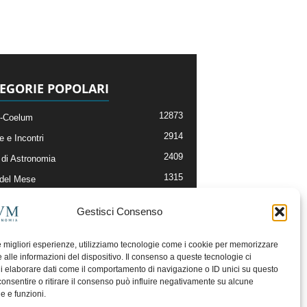
EGORIE POPOLARI
12873
-Coelum
2914
e e Incontri
2409
di Astronomia
1315
 del Mese
365
nomia, Astrofisica e Cosmologia
Gestisci Consenso
268
li e Risorse On-Line
192
og della Redazione
le migliori esperienze, utilizziamo tecnologie come i cookie per memorizzare
 alle informazioni del dispositivo. Il consenso a queste tecnologie ci
i elaborare dati come il comportamento di navigazione o ID unici su questo
consentire o ritirare il consenso può influire negativamente su alcune
he e funzioni.