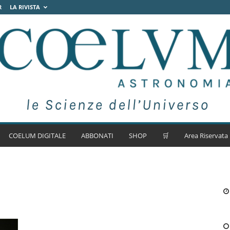
R
LA RIVISTA
COELUM DIGITALE
ABBONATI
SHOP
🛒
Area Riservata