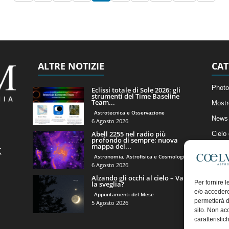
ALTRE NOTIZIE
CAT
Photo
Eclissi totale di Sole 2026: gli
strumenti del Time Baseline
Team...
Mostr
Astrotecnica e Osservazione
News 
6 Agosto 2026
Abell 2255 nel radio più
Cielo
profondo di sempre: nuova
mappa del...
Astro
Astronomia, Astrofisica e Cosmologia
Artico
6 Agosto 2026
Alzando gli occhi al cielo – Vale
Il Bl
Per fornire 
la sveglia?
e/o accedere
Appuntamenti del Mese
permetterà d
5 Agosto 2026
sito. Non ac
caratteristic