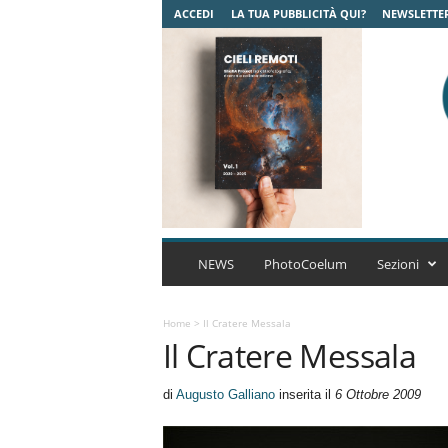
ACCEDI
LA TUA PUBBLICITÀ QUI?
NEWSLETTE
C
o
NEWS
PhotoCoelum
Sezioni
e
l
u
Home
>
Il Cratere Messala
Il Cratere Messala
m
A
s
di
Augusto Galliano
inserita il
6 Ottobre 2009
t
r
o