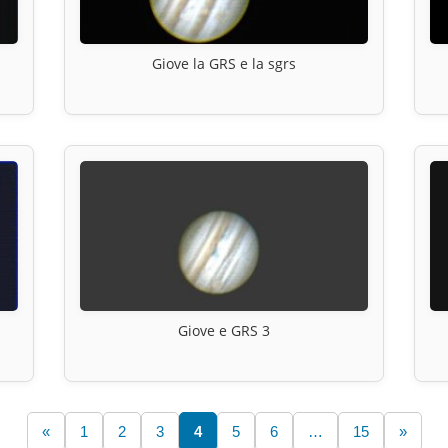
Giove la GRS e la sgrs
Giove e GRS 3
«
1
2
3
4
5
6
…
15
»