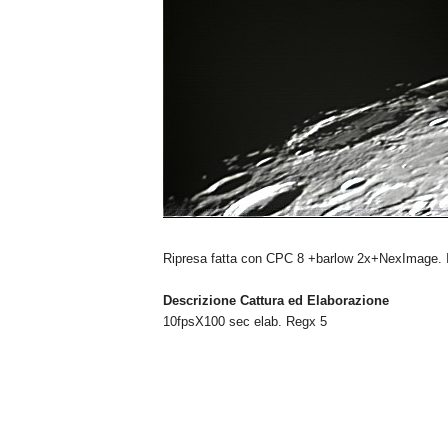
n
o
m
i
a
Ripresa fatta con CPC 8 +barlow 2x+NexImage. 
Descrizione Cattura ed Elaborazione
10fpsX100 sec elab. Regx 5