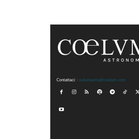
Contattaci:
coelumastro@coelum.com