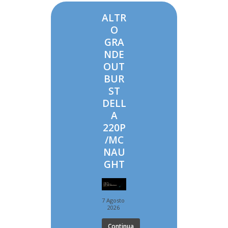
ALTR
O
GRA
NDE
OUT
BUR
ST
DELL
A
220P
/MC
NAU
GHT
7 Agosto
2026
Continua