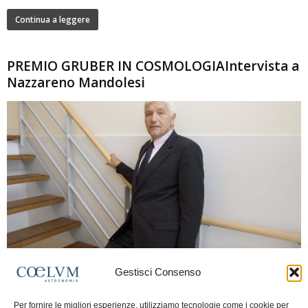
Continua a leggere
PREMIO GRUBER IN COSMOLOGIAIntervista a
Nazzareno Mandolesi
280
Gestisci Consenso
Frida Paolella
-
16 Giugno 2026
0
Intervista al professor Nazzareno Mandolesi, tra i protagonisti della cosmologia
Per fornire le migliori esperienze, utilizziamo tecnologie come i cookie per
spaziale europea e della missione Planck. Il dialogo ripercorre i principali