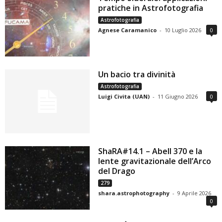
pratiche in Astrofotografia
Astrofotografia
Agnese Caramanico
-
10 Luglio 2026
0
Un bacio tra divinità
Astrofotografia
Luigi Civita (UAN)
-
11 Giugno 2026
0
ShaRA#14.1 – Abell 370 e la
lente gravitazionale dell’Arco
del Drago
279
shara.astrophotography
-
9 Aprile 2026
0