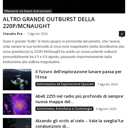
Effemeridi ed Eventi Astronomici
ALTRO GRANDE OUTBURST DELLA
220P/MCNAUGHT
Claudio Pra
-
7 Agosto 2026
0
Dopo il grande “botto” di inizio giugno in prossimità del perielio, che l’aveva
vista variare la sua luminosità di circa nove magnitudini (dalla diciottesima alla
nona grandezza) la 220P/ McNaught ha subìto un nuovo potente outburst
presumibilmente tra il 5 e il 6 agosto, passando improvvisamente dalla
tredicesima alla settima magnitudine.
Il futuro dell’esplorazione lunare passa per
l’Etna
Astronautica ed Esplorazione Spaziale
7 Agosto 2026
Abell 2255 nel radio più profondo di sempre:
nuova mappa del...
Astronomia, Astrofisica e Cosmologia
6 Agosto 2026
Alzando gli occhi al cielo – Vale la sveglia?Le
congiunzioni di...