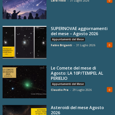
Lara Fossi
-
31 Luglio 2026
0
SUPERNOVAE aggiornamenti
del mese – Agosto 2026
Appuntamenti del Mese
Fabio Briganti
-
31 Luglio 2026
0
Le Comete del mese di
Agosto: LA 10P/TEMPEL AL
PERIELIO
Appuntamenti del Mese
Claudio Pra
-
29 Luglio 2026
0
Asteroidi del mese Agosto
2026