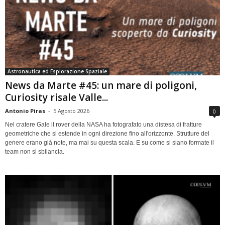
Astronautica ed Esplorazione Spaziale
News da Marte #45: un mare di poligoni,
Curiosity risale Valle...
Antonio Piras
-
5 Agosto 2026
0
Nel cratere Gale il rover della NASA ha fotografato una distesa di fratture
geometriche che si estende in ogni direzione fino all'orizzonte. Strutture del
genere erano già note, ma mai su questa scala. E su come si siano formate il
team non si sbilancia.