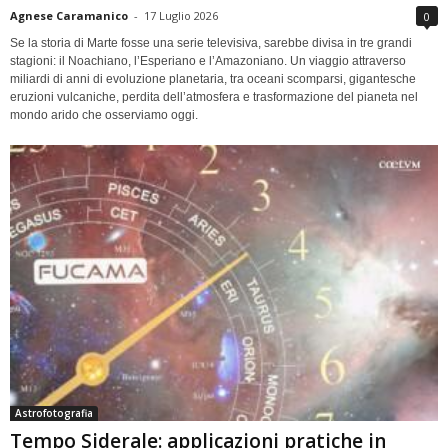
Agnese Caramanico
-
17 Luglio 2026
0
Se la storia di Marte fosse una serie televisiva, sarebbe divisa in tre grandi
stagioni: il Noachiano, l’Esperiano e l’Amazoniano. Un viaggio attraverso
miliardi di anni di evoluzione planetaria, tra oceani scomparsi, gigantesche
eruzioni vulcaniche, perdita dell’atmosfera e trasformazione del pianeta nel
mondo arido che osserviamo oggi.
Astrofotografia
Tempo Siderale: applicazioni pratiche in