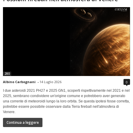
280
Albino Carbognani
-
14 Luglio 2026
0
I due asteroidi 2021 PH27 e 2025 GN1, scoperti rispettivamente nel 2021 e nel
2025, sembrano condividere un'origine comune e potrebbero aver generato
una corrente di meteoroidi lungo la loro orbita. Se questa ipotesi fosse corretta,
potrebbe essere possibile osservare dalla Terra fireball nell'atmosfera di
Venere.
Continua a leggere