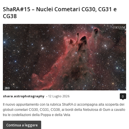
ShaRA#15 – Nuclei Cometari CG30, CG31 e
CG38
280
shara.astrophotography
-
12 Luglio 2026
0
Il nuovo appuntamento con la rubrica ShaRA ci accompagna alla scoperta dei
globuli cometari CG30, CG31, CG38, ai bordi della Nebulosa di Gum a cavallo
tra le costellazioni della Poppa e della Vela
Continua a leggere