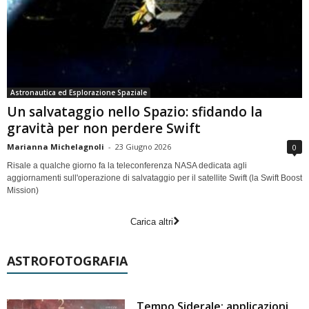
Astronautica ed Esplorazione Spaziale
Un salvataggio nello Spazio: sfidando la
gravità per non perdere Swift
Marianna Michelagnoli
-
23 Giugno 2026
0
Risale a qualche giorno fa la teleconferenza NASA dedicata agli
aggiornamenti sull'operazione di salvataggio per il satellite Swift (la Swift Boost
Mission)
Carica altri
ASTROFOTOGRAFIA
Tempo Siderale: applicazioni