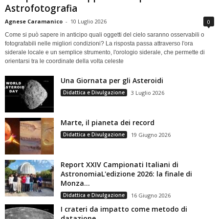
Astrofotografia
Agnese Caramanico
-
10 Luglio 2026
0
Come si può sapere in anticipo quali oggetti del cielo saranno osservabili o
fotografabili nelle migliori condizioni? La risposta passa attraverso l'ora
siderale locale e un semplice strumento, l'orologio siderale, che permette di
orientarsi tra le coordinate della volta celeste
Una Giornata per gli Asteroidi
Didattica e Divulgazione
3 Luglio 2026
Marte, il pianeta dei record
Didattica e Divulgazione
19 Giugno 2026
Report XXIV Campionati Italiani di
AstronomiaL'edizione 2026: la finale di
Monza...
Didattica e Divulgazione
16 Giugno 2026
I crateri da impatto come metodo di
datazione